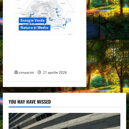
Energie Verde
Natura și Mediu
Hidrocentralele –
Fundamentul tehnic al
producției verzi în Sistemul
Energetic Național
cimaxcim
21 aprilie 2026
YOU MAY HAVE MISSED