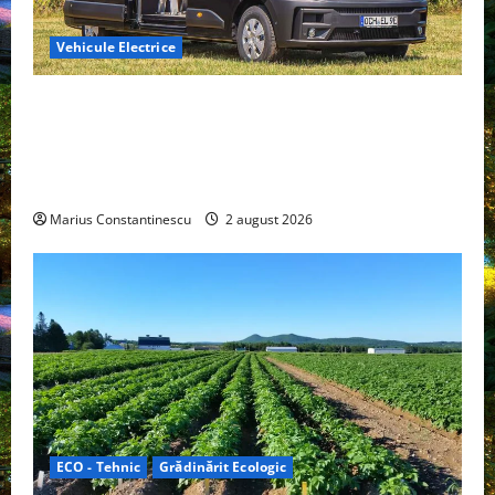
Vehicule Electrice
Interstar‑e Relax: Nissan și Eifelland au creat o
rulotă electrică care folosește bateria de 87 kWh nu
doar pentru tracțiune, ci și pentru încălzire complet
off‑grid
Marius Constantinescu
2 august 2026
ECO - Tehnic
Grădinărit Ecologic