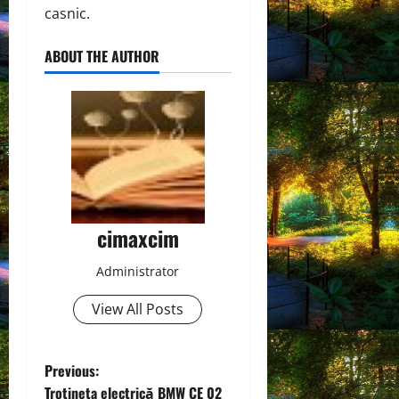
casnic.
ABOUT THE AUTHOR
cimaxcim
Administrator
View All Posts
P
Previous:
Trotineta electrică BMW CE 02