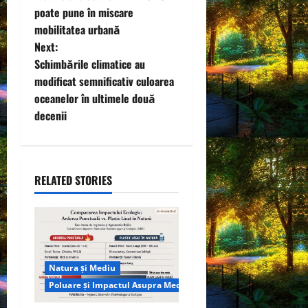
o
poate pune în miscare
mobilitatea urbană
s
Next:
t
Schimbările climatice au
modificat semnificativ culoarea
n
oceanelor în ultimele două
decenii
a
v
i
RELATED STORIES
g
a
t
Natura și Mediu
Poluare și Impactul Asupra Mediului
i