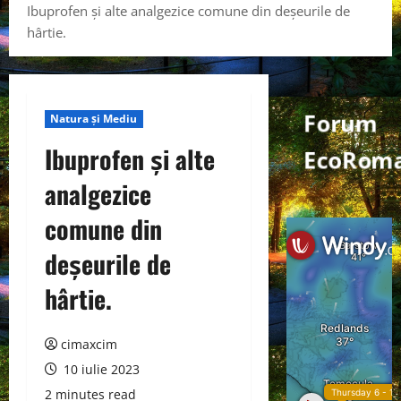
Ibuprofen și alte analgezice comune din deșeurile de
hârtie.
Forum
Natura și Mediu
Ibuprofen și alte
EcoRoma
analgezice
comune din
deșeurile de
hârtie.
cimaxcim
10 iulie 2023
2 minutes read