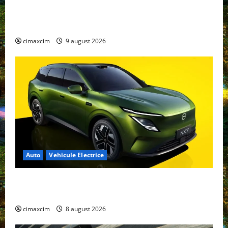
Geely E2 – cea mai ieftină mașină electrică din
China cu autonomie reală de 300 km. Analiză
completă 2026
cimaxcim
9 august 2026
Auto
Vehicule Electrice
Nissan NX7: SUV-ul electrificat accesibil care extinde
gama Nissan în China
cimaxcim
8 august 2026