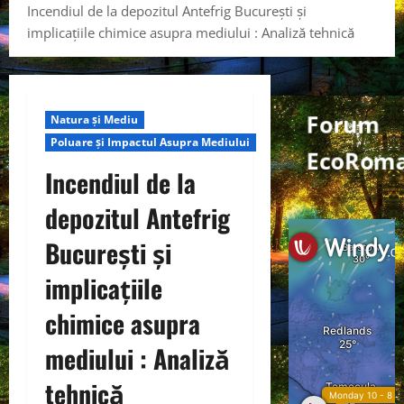
Incendiul de la depozitul Antefrig București și
implicațiile chimice asupra mediului : Analiză tehnică
Forum
Natura și Mediu
Poluare și Impactul Asupra Mediului
EcoRoma
Incendiul de la
depozitul Antefrig
București și
implicațiile
chimice asupra
mediului : Analiză
tehnică