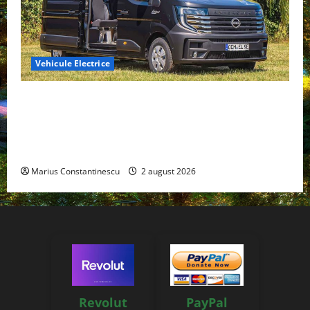
Vehicule Electrice
Interstar‑e Relax: Nissan și Eifelland au creat o
rulotă electrică care folosește bateria de 87 kWh nu
doar pentru tracțiune, ci și pentru încălzire complet
off‑grid
Marius Constantinescu
2 august 2026
Revolut
PayPal