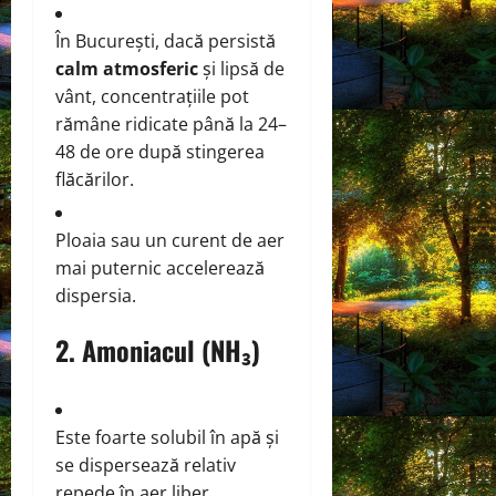
În București, dacă persistă
calm atmosferic
și lipsă de
vânt, concentrațiile pot
rămâne ridicate până la 24–
48 de ore după stingerea
flăcărilor.
Ploaia sau un curent de aer
mai puternic accelerează
dispersia.
2.
Amoniacul (NH₃)
Este foarte solubil în apă și
se dispersează relativ
repede în aer liber.