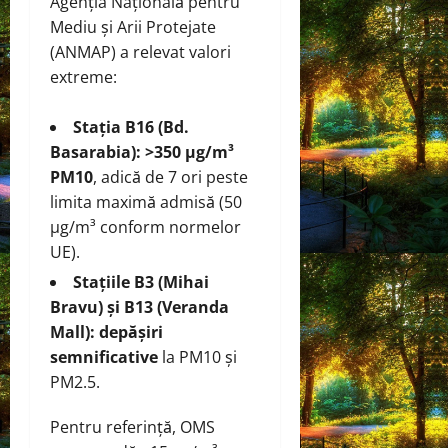
Agenția Națională pentru
Mediu și Arii Protejate
(ANMAP) a relevat valori
extreme:
Stația B16 (Bd.
Basarabia): >350 µg/m³
PM10
, adică de 7 ori peste
limita maximă admisă (50
µg/m³ conform normelor
UE).
Stațiile B3 (Mihai
Bravu) și B13 (Veranda
Mall): depășiri
semnificative
la PM10 și
PM2.5.
Pentru referință, OMS