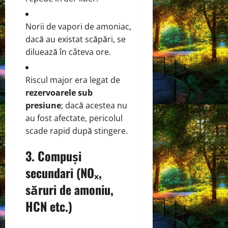
Norii de vapori de amoniac,
dacă au existat scăpări, se
diluează în câteva ore.
Riscul major era legat de
rezervoarele sub
presiune
; dacă acestea nu
au fost afectate, pericolul
scade rapid după stingere.
3.
Compuși
secundari (NOₓ,
săruri de amoniu,
HCN etc.)