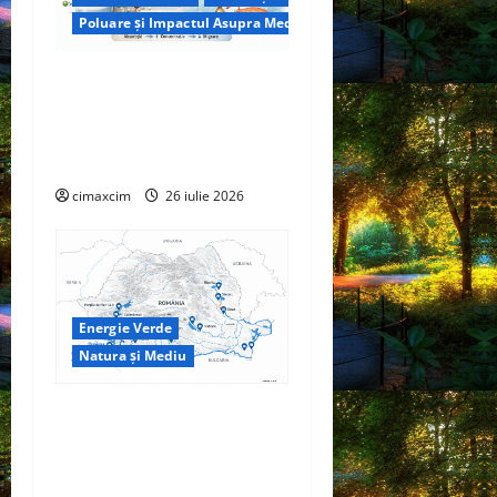
Poluare și Impactul Asupra Mediului
Microplasticele ingerate de
om: cât plastic mâncăm,
cum se dizolvă și ce riscuri
reale există
cimaxcim
26 iulie 2026
Energie Verde
Natura și Mediu
Hidrocentralele –
Fundamentul tehnic al
producției verzi în Sistemul