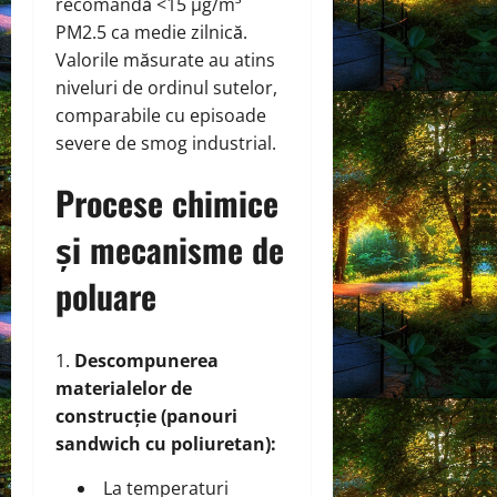
recomandă <15 µg/m³
PM2.5 ca medie zilnică.
Valorile măsurate au atins
niveluri de ordinul sutelor,
comparabile cu episoade
severe de smog industrial.
Procese chimice
și mecanisme de
poluare
Descompunerea
materialelor de
construcție (panouri
sandwich cu poliuretan):
La temperaturi