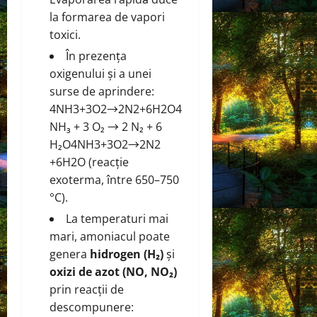
la formarea de vapori
toxici.
În prezența
oxigenului și a unei
surse de aprindere:
4NH3+3O2→2N2+6H2O4
NH₃ + 3 O₂ → 2 N₂ + 6
H₂O
4
N
H
3
+
3
O
2
→
2
N
2
+
6
H
2
O
(reacție
exoterma, între 650–750
°C).
La temperaturi mai
mari, amoniacul poate
genera
hidrogen (H₂)
și
oxizi de azot (NO, NO₂)
prin reacții de
descompunere: