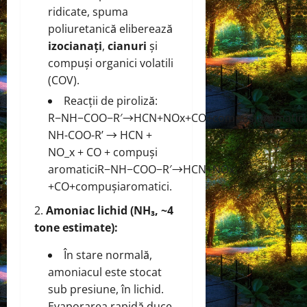
ridicate, spuma
poliuretanică eliberează
izocianați
,
cianuri
și
compuși organici volatili
(COV).
Reacții de piroliză:
R−NH−COO−R′→HCN+NOx+CO+compușiaromatici
NH-COO-R’ → HCN +
NO_x + CO + compuși
aromatici
R
−
N
H
−
COO
−
R
′
→
H
CN
+
N
O
x
+
CO
+
co
m
p
u
ș
ia
ro
ma
t
i
c
i
.
Amoniac lichid (NH₃, ~4
tone estimate):
În stare normală,
amoniacul este stocat
sub presiune, în lichid.
Evaporarea rapidă duce