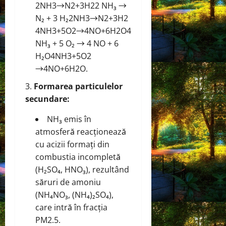
2NH3→N2+3H22 NH₃ →
N₂ + 3 H₂
2
N
H
3
→
N
2
+
3
H
2
4NH3+5O2→4NO+6H2O4
NH₃ + 5 O₂ → 4 NO + 6
H₂O
4
N
H
3
+
5
O
2
→
4
NO
+
6
H
2
O
.
Formarea particulelor
secundare:
NH₃ emis în
atmosferă reacționează
cu acizii formați din
combustia incompletă
(H₂SO₄, HNO₃), rezultând
săruri de amoniu
(NH₄NO₃, (NH₄)₂SO₄),
care intră în fracția
PM2.5.