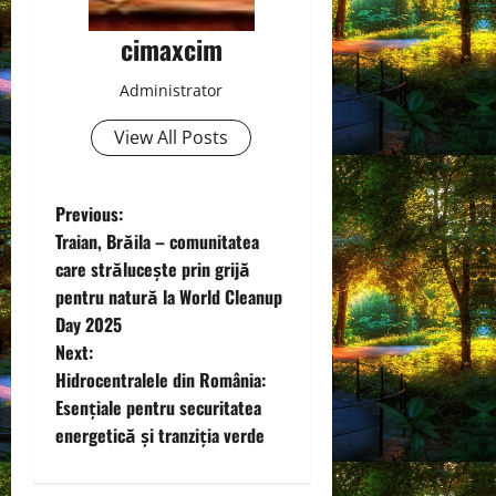
cimaxcim
Administrator
View All Posts
P
Previous:
Traian, Brăila – comunitatea
o
care strălucește prin grijă
pentru natură la World Cleanup
s
Day 2025
t
Next:
Hidrocentralele din România:
n
Esențiale pentru securitatea
energetică și tranziția verde
a