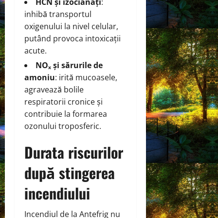
HCN și izocianați
:
inhibă transportul
oxigenului la nivel celular,
putând provoca intoxicații
acute.
NOₓ și sărurile de
amoniu
: irită mucoasele,
agravează bolile
respiratorii cronice și
contribuie la formarea
ozonului troposferic.
Durata riscurilor
după stingerea
incendiului
Incendiul de la Antefrig nu