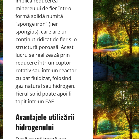
implică reducerea
minereului de fier într-o
formă solidă numită
“sponge iron” (fier
spongios), care are un
conținut ridicat de fier și o
structură poroasă. Acest
lucru se realizează prin
reducere într-un cuptor
rotativ sau într-un reactor
cu pat fluidizat, folosind
gaz natural sau hidrogen.
Fierul solid poate apoi fi
topit într-un EAF.
Avantajele utilizării
hidrogenului