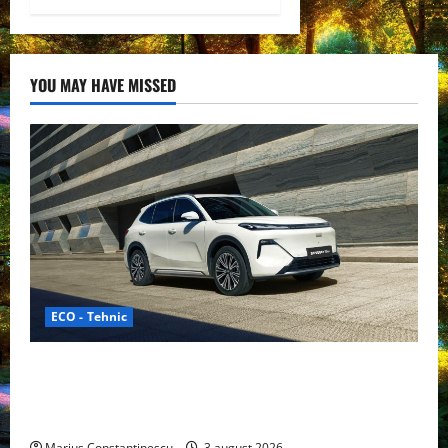
YOU MAY HAVE MISSED
ECO - Tehnic
Geely lansează „Thunder”, unul dintre cele mai
compacte și eficiente sisteme de acționare electrică
din lume
Marius Constantinescu
3 august 2026