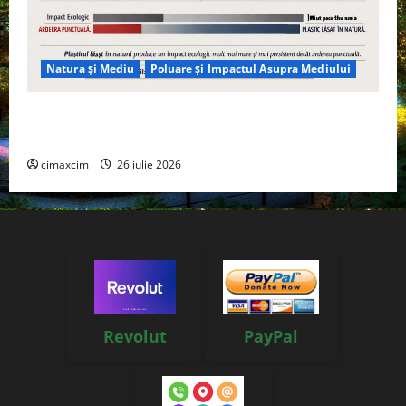
Natura și Mediu
Poluare și Impactul Asupra Mediului
Managementul deșeurilor în România: probleme
reale, soluții și tehnologii noi
cimaxcim
26 iulie 2026
Revolut
PayPal