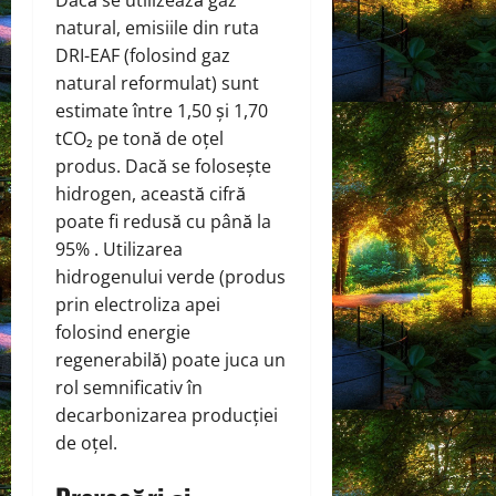
Dacă se utilizează gaz
natural, emisiile din ruta
DRI-EAF (folosind gaz
natural reformulat) sunt
estimate între 1,50 și 1,70
tCO₂ pe tonă de oțel
produs. Dacă se folosește
hidrogen, această cifră
poate fi redusă cu până la
95% . Utilizarea
hidrogenului verde (produs
prin electroliza apei
folosind energie
regenerabilă) poate juca un
rol semnificativ în
decarbonizarea producției
de oțel.