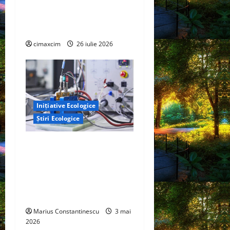
om: cât plastic mâncăm,
cum se dizolvă și ce riscuri
reale există
cimaxcim
26 iulie 2026
Inițiative Ecologice
Știri Ecologice
Un nou design al celulelor
de combustibil pe bază de
hidrogen ar putea debloca
tehnologii cheie de energie
curată
Marius Constantinescu
3 mai
2026