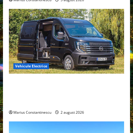
Vehicule Electrice
Interstar‑e Relax: Nissan și Eifelland au creat o
rulotă electrică care folosește bateria de 87 kWh nu
doar pentru tracțiune, ci și pentru încălzire complet
off‑grid
Marius Constantinescu
2 august 2026