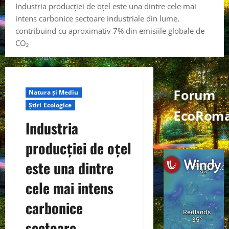
Industria producției de oțel este una dintre cele mai
intens carbonice sectoare industriale din lume,
contribuind cu aproximativ 7% din emisiile globale de
CO₂
Forum
Natura și Mediu
Știri Ecologice
EcoRom
Industria
producției de oțel
este una dintre
cele mai intens
carbonice
sectoare