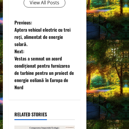
View All Posts
P
Previous:
Aptera vehicul electric cu trei
o
roți, alimentat de energie
solară.
s
Next:
t
Vestas a semnat un acord
condiționat pentru furnizarea
n
de turbine pentru un proiect de
energie eoliană în Europa de
a
Nord
v
i
RELATED STORIES
g