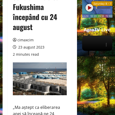
Fukushima
începând cu 24
august
AgroTV Live
cimaxcim
23 august 2023
2 minutes read
„Ma aștept ca eliberarea
apei să înceapă pe 24