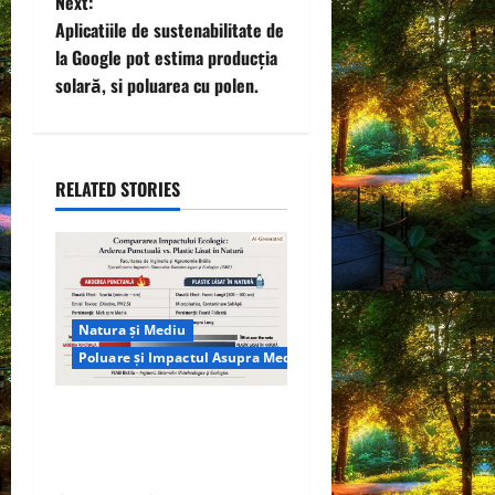
Next:
t
Aplicatiile de sustenabilitate de
la Google pot estima producția
n
solară, si poluarea cu polen.
a
v
RELATED STORIES
i
g
a
Natura și Mediu
t
Poluare și Impactul Asupra Mediului
i
Managementul deșeurilor în
România: probleme reale,
o
soluții și tehnologii noi