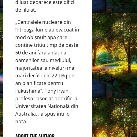
diluat deoarece este dificil
de filtrat.
„Centralele nucleare din
întreaga lume au evacuat în
mod obișnuit apă care
conține tritiu timp de peste
60 de ani fără a dăuna
oamenilor sau mediului,
majoritatea la niveluri mai
mari decât cele 22 TBq pe
an planificate pentru
Fukushima”, Tony Irwin,
profesor asociat onorific la
Universitatea Națională din
Australia. , a spus într-o
notă.
ABOUT THE AUTHOR