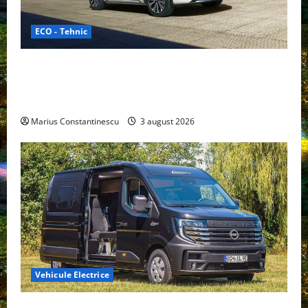
ECO - Tehnic
Geely lansează „Thunder”, unul dintre cele mai
compacte și eficiente sisteme de acționare electrică
din lume
Marius Constantinescu
3 august 2026
Vehicule Electrice