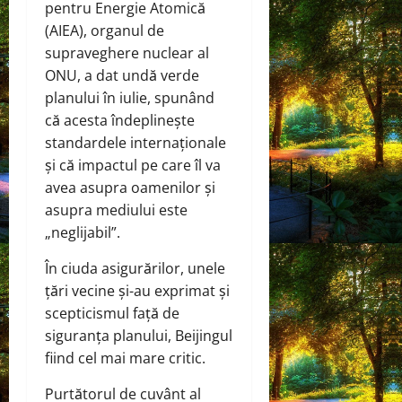
pentru Energie Atomică
(AIEA), organul de
supraveghere nuclear al
ONU, a dat undă verde
planului în iulie, spunând
că acesta îndeplinește
standardele internaționale
și că impactul pe care îl va
avea asupra oamenilor și
asupra mediului este
„neglijabil”.
În ciuda asigurărilor, unele
țări vecine și-au exprimat și
scepticismul față de
siguranța planului, Beijingul
fiind cel mai mare critic.
Purtătorul de cuvânt al