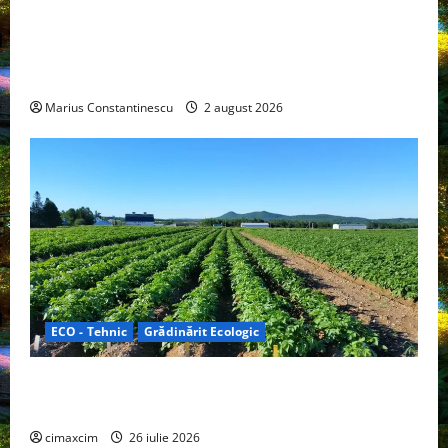
Interstar‑e Relax: Nissan și Eifelland au creat o
rulotă electrică care folosește bateria de 87 kWh nu
doar pentru tracțiune, ci și pentru încălzire complet
off‑grid
Marius Constantinescu
2 august 2026
ECO - Tehnic
Grădinărit Ecologic
Agricultura Viitorului: Tranziția Ecologică bazată pe
Tehnologie, nu pe Chimicale
cimaxcim
26 iulie 2026