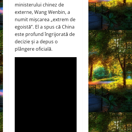
ministerului chinez de
externe, Wang Wenbin, a
numit mișcarea „extrem de
egoistă”. El a spus că China
este profund îngrijorată de
decizie și a depus o
plângere oficială.