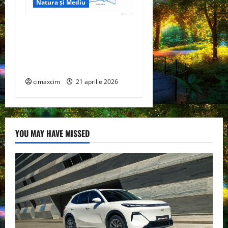
Natura și Mediu
Hidrocentralele –
Fundamentul tehnic al
producției verzi în Sistemul
Energetic Național
cimaxcim
21 aprilie 2026
YOU MAY HAVE MISSED