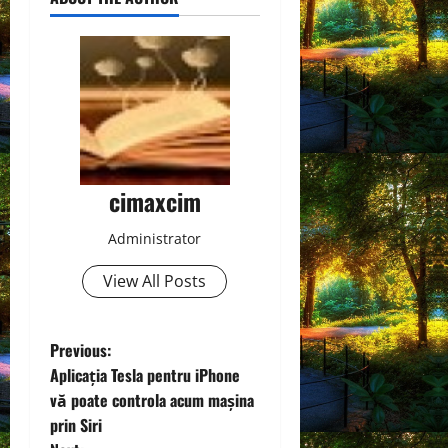
cimaxcim
Administrator
View All Posts
P
Previous:
Aplicația Tesla pentru iPhone
o
vă poate controla acum mașina
prin Siri
s