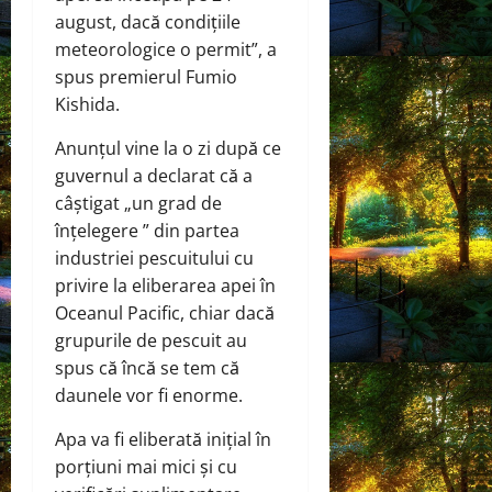
august, dacă condițiile
meteorologice o permit”, a
spus premierul Fumio
Kishida.
Anunțul vine la o zi după ce
guvernul a declarat că a
câștigat „un grad de
înțelegere ” din partea
industriei pescuitului cu
privire la eliberarea apei în
Oceanul Pacific, chiar dacă
grupurile de pescuit au
spus că încă se tem că
daunele vor fi enorme.
Apa va fi eliberată inițial în
porțiuni mai mici și cu