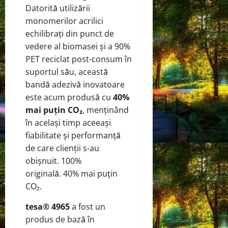
Datorită utilizării
monomerilor acrilici
echilibrați din punct de
vedere al biomasei și a 90%
PET reciclat post-consum în
suportul său, această
bandă adezivă inovatoare
este acum produsă cu
40%
mai puțin CO₂
, menținând
în același timp aceeași
fiabilitate și performanță
de care clienții s-au
obișnuit. 100%
originală. 40% mai puțin
CO₂.
tesa® 4965
a fost un
produs de bază în