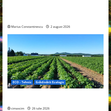
Interstar‑e Relax: Nissan și Eifelland au creat o
rulotă electrică care folosește bateria de 87 kWh nu
doar pentru tracțiune, ci și pentru încălzire complet
off‑grid
Marius Constantinescu
2 august 2026
ECO - Tehnic
Grădinărit Ecologic
Agricultura Viitorului: Tranziția Ecologică bazată pe
Tehnologie, nu pe Chimicale
cimaxcim
26 iulie 2026