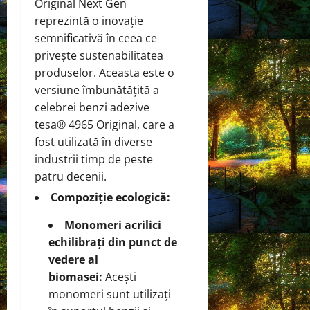
Original Next Gen
reprezintă o inovație
semnificativă în ceea ce
privește sustenabilitatea
produselor. Aceasta este o
versiune îmbunătățită a
celebrei benzi adezive
tesa® 4965 Original, care a
fost utilizată în diverse
industrii timp de peste
patru decenii.
Compoziție ecologică:
Monomeri acrilici
echilibrați din punct de
vedere al
biomasei:
Acești
monomeri sunt utilizați