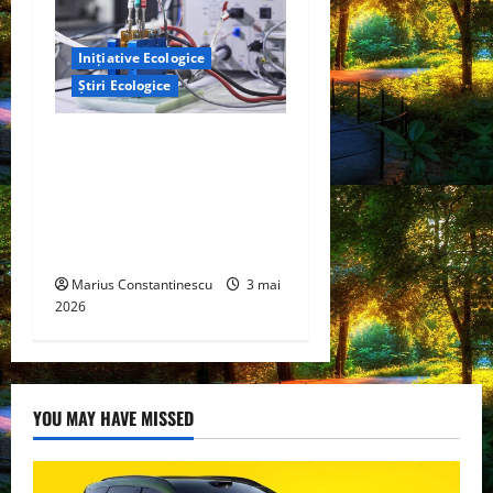
Inițiative Ecologice
Știri Ecologice
Un nou design al celulelor
de combustibil pe bază de
hidrogen ar putea debloca
tehnologii cheie de energie
curată
Marius Constantinescu
3 mai
2026
YOU MAY HAVE MISSED