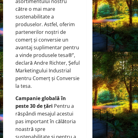
asortimentului nostru
către o mai mare
sustenabilitate a
produselor. Astfel, oferim
partenerilor noștri de
comerț și conversie un
avantaj suplimentar pentru
a vinde produsele tesa®”,
declară Andre Richter, Șeful
Marketingului Industrial
pentru Comerț și Conversie
la tesa.
Campanie globală în
peste 30 de țări
Pentru a
răspândi mesajul acestui
pas important în călătoria
noastră spre
sustenabilitate și pentru a