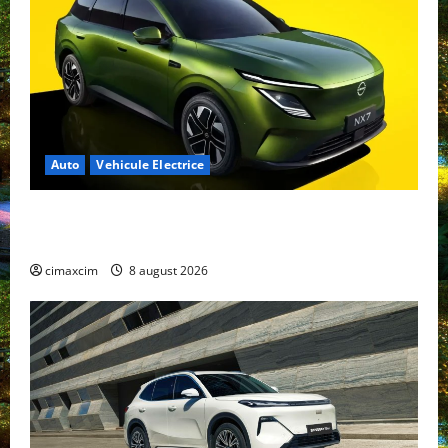
Auto
Vehicule Electrice
Nissan NX7: SUV-ul electrificat accesibil care extinde
gama Nissan în China
cimaxcim
8 august 2026