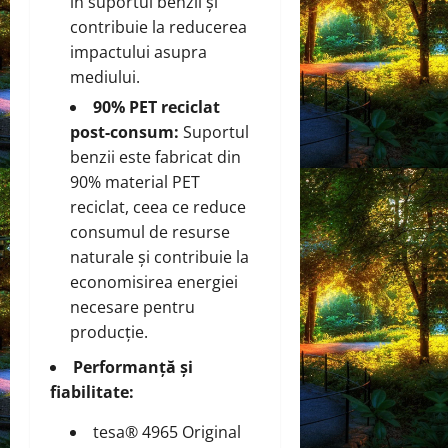
în suportul benzii și
contribuie la reducerea
impactului asupra
mediului.
90% PET reciclat
post-consum:
Suportul
benzii este fabricat din
90% material PET
reciclat, ceea ce reduce
consumul de resurse
naturale și contribuie la
economisirea energiei
necesare pentru
producție.
Performanță și
fiabilitate:
tesa® 4965 Original