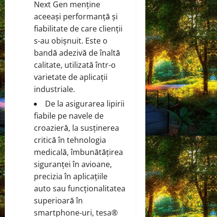
Next Gen menține
aceeași performanță și
fiabilitate de care clienții
s-au obișnuit. Este o
bandă adezivă de înaltă
calitate, utilizată într-o
varietate de aplicații
industriale.
De la asigurarea lipirii
fiabile pe navele de
croazieră, la susținerea
critică în tehnologia
medicală, îmbunătățirea
siguranței în avioane,
precizia în aplicațiile
auto sau funcționalitatea
superioară în
smartphone-uri, tesa®