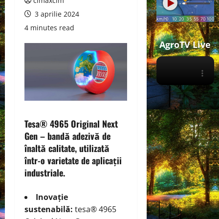
cimaxcim
3 aprilie 2024
4 minutes read
AgroTV Live
Tesa® 4965 Original Next
Gen – bandă adezivă de
înaltă calitate, utilizată
într-o varietate de aplicații
industriale.
Inovație
sustenabilă:
tesa® 4965