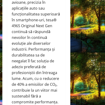
avioane, precizia în
aplicațiile auto sau
funcționalitatea superioară
în smartphone-uri, tesa®
4965 Original Next Gen
continuă să răspundă
nevoilor în continuă
evoluție ale diverselor
industrii. Performanța și
durabilitatea sa de
neegalat îl fac soluția de
adeziv preferată de
profesioniștii din întreaga
lume. Acum, cu o reducere
de 40% a emisiilor de CO₂,
contribuie la un viitor mai
sustenabil fără a
compromite performanța.