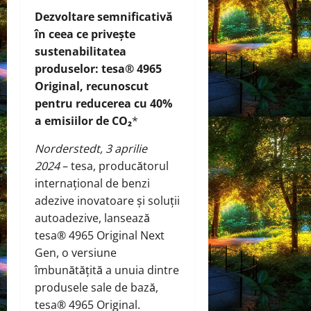
Dezvoltare semnificativă
în ceea ce privește
sustenabilitatea
produselor: tesa® 4965
Original, recunoscut
pentru reducerea cu 40%
a emisiilor de CO₂
*
Norderstedt, 3 aprilie
2024
– tesa, producătorul
internațional de benzi
adezive inovatoare și soluții
autoadezive, lansează
tesa® 4965 Original Next
Gen, o versiune
îmbunătățită a unuia dintre
produsele sale de bază,
tesa® 4965 Original.