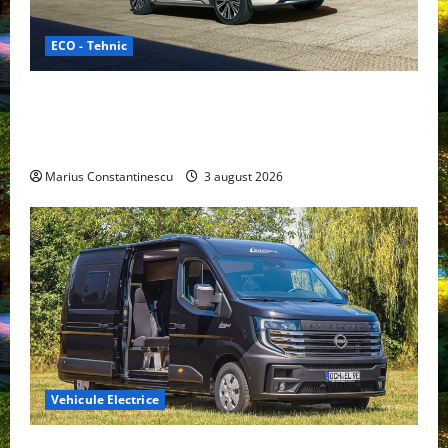
ECO - Tehnic
Geely lansează „Thunder”, unul dintre cele mai
compacte și eficiente sisteme de acționare electrică
din lume
Marius Constantinescu
3 august 2026
Vehicule Electrice