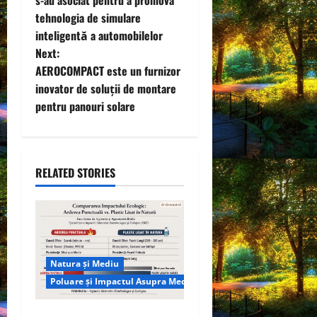
s-au asociat pentru a promova
tehnologia de simulare
s
inteligentă a automobilelor
t
Next:
AEROCOMPACT este un furnizor
n
inovator de soluții de montare
pentru panouri solare
a
v
i
RELATED STORIES
g
a
t
Natura și Mediu
Poluare și Impactul Asupra Mediului
i