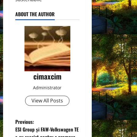
ABOUT THE AUTHOR
cimaxcim
Administrator
View All Posts
P
Previous:
ESI Group și FAW-Volkswagen TE
o