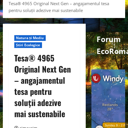
Tesa® 4965 Original Next Gen – angajamentul tesa
pentru soluții adezive mai sustenabile
Forum
Natura și Mediu
Știri Ecologice
EcoRom
Tesa® 4965
Original Next Gen
– angajamentul
tesa pentru
soluții adezive
mai sustenabile