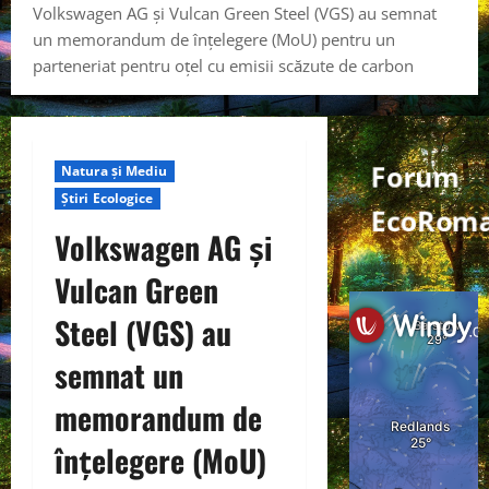
Volkswagen AG și Vulcan Green Steel (VGS) au semnat
un memorandum de înțelegere (MoU) pentru un
parteneriat pentru oțel cu emisii scăzute de carbon
Forum
Natura și Mediu
Știri Ecologice
EcoRom
Volkswagen AG și
Vulcan Green
Steel (VGS) au
semnat un
memorandum de
înțelegere (MoU)