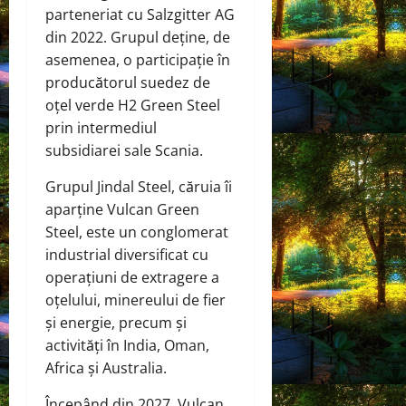
parteneriat cu Salzgitter AG
din 2022. Grupul deține, de
asemenea, o participație în
producătorul suedez de
oțel verde H2 Green Steel
prin intermediul
subsidiarei sale Scania.
Grupul Jindal Steel, căruia îi
aparține Vulcan Green
Steel, este un conglomerat
industrial diversificat cu
operațiuni de extragere a
oțelului, minereului de fier
și energie, precum și
activități în India, Oman,
Africa și Australia.
Începând din 2027, Vulcan