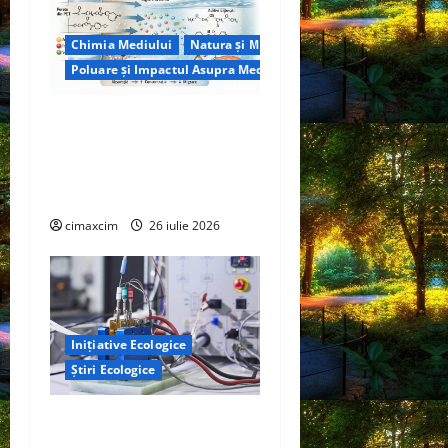
Chimia Mediului
Natura și Mediu
Poluare și Impactul Asupra Mediului
Microplasticele ingerate de
om: cât plastic mâncăm,
cum se dizolvă și ce riscuri
reale există
cimaxcim
26 iulie 2026
Inițiative Ecologice
Știri Ecologice
Un nou design al celulelor
de combustibil pe bază de