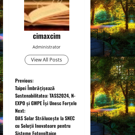
cimaxcim
Administrator
View All Posts
P
Previous:
Taipei Îmbrățișează
o
Sustenabilitatea: TASS2024, N-
EXPO și GWPE Își Unesc Forțele
s
Next:
t
DAS Solar Strălucește la SNEC
cu Soluții Inovatoare pentru
n
Sisteme Fotovoltaice