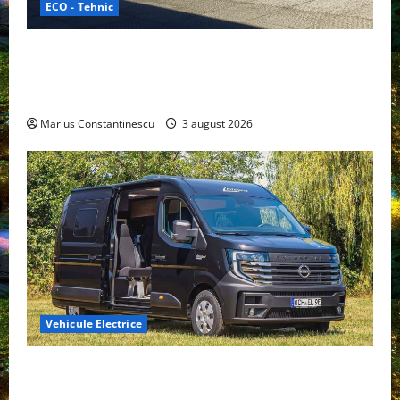
ECO - Tehnic
Geely lansează „Thunder”, unul dintre cele mai
compacte și eficiente sisteme de acționare electrică
din lume
Marius Constantinescu
3 august 2026
Vehicule Electrice
Interstar‑e Relax: Nissan și Eifelland au creat o
rulotă electrică care folosește bateria de 87 kWh nu