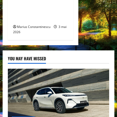
hidrogen ar putea debloca
tehnologii cheie de energie
curată
Marius Constantinescu
3 mai
2026
YOU MAY HAVE MISSED