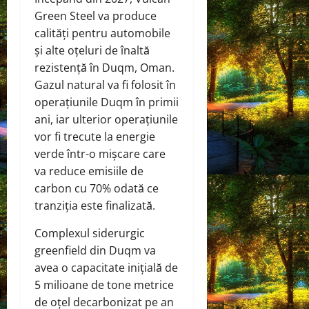
Green Steel va produce
calități pentru automobile
și alte oțeluri de înaltă
rezistență în Duqm, Oman.
Gazul natural va fi folosit în
operațiunile Duqm în primii
ani, iar ulterior operațiunile
vor fi trecute la energie
verde într-o mișcare care
va reduce emisiile de
carbon cu 70% odată ce
tranziția este finalizată.
Complexul siderurgic
greenfield din Duqm va
avea o capacitate inițială de
5 milioane de tone metrice
de oțel decarbonizat pe an