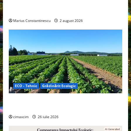
doar pentru tracțiune, ci și pentru încălzire complet
off‑grid
Marius Constantinescu
2 august 2026
ECO - Tehnic
Grădinărit Ecologic
Agricultura Viitorului: Tranziția Ecologică bazată pe
Tehnologie, nu pe Chimicale
cimaxcim
26 iulie 2026