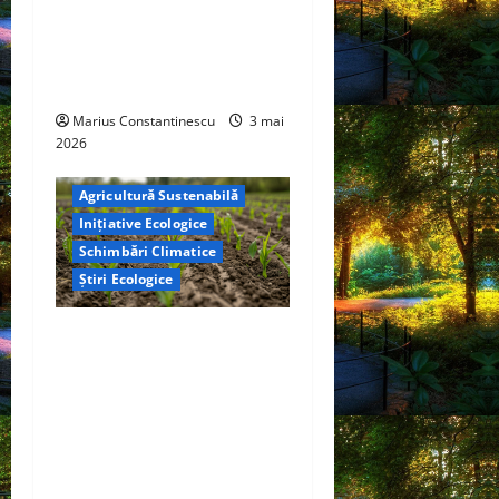
de combustibil pe bază de
hidrogen ar putea debloca
tehnologii cheie de energie
curată
Marius Constantinescu
3 mai
2026
Agricultură Sustenabilă
Inițiative Ecologice
Schimbări Climatice
Știri Ecologice
Cercetătorii de la Yale au
identificat o metodă
naturală prin care
agricultura ar putea deveni
un instrument major de
captare a carbonului