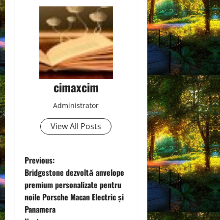
cimaxcim
Administrator
View All Posts
P
Previous:
Bridgestone dezvoltă anvelope
o
premium personalizate pentru
noile Porsche Macan Electric și
s
Panamera