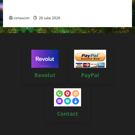
Managementul deșeurilor în România: probleme
reale, soluții și tehnologii noi
cimaxcim
26 iulie 2026
Revolut
PayPal
Contact