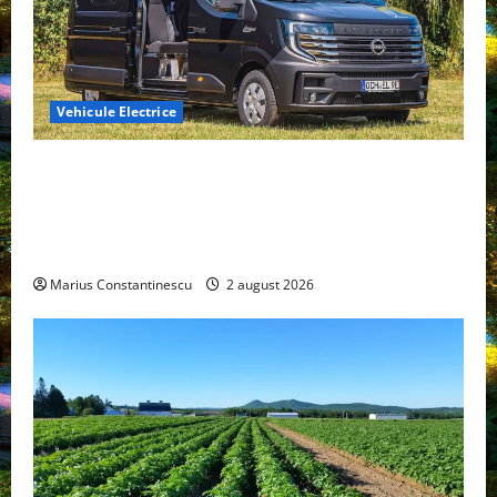
Vehicule Electrice
Interstar‑e Relax: Nissan și Eifelland au creat o
rulotă electrică care folosește bateria de 87 kWh nu
doar pentru tracțiune, ci și pentru încălzire complet
off‑grid
Marius Constantinescu
2 august 2026