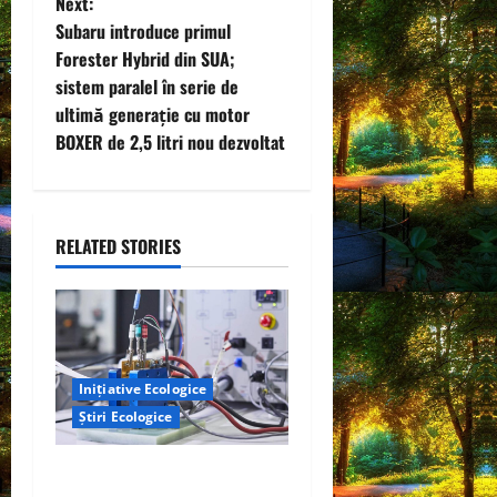
t
Next:
Subaru introduce primul
n
Forester Hybrid din SUA;
sistem paralel în serie de
a
ultimă generație cu motor
v
BOXER de 2,5 litri nou dezvoltat
i
g
RELATED STORIES
a
t
i
Inițiative Ecologice
Știri Ecologice
o
n
Un nou design al celulelor