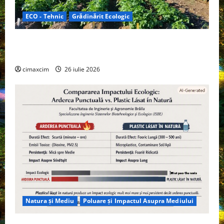
ECO - Tehnic
Grădinărit Ecologic
Agricultura Viitorului: Tranziția Ecologică bazată pe
Tehnologie, nu pe Chimicale
cimaxcim
26 iulie 2026
Natura și Mediu
Poluare și Impactul Asupra Mediului