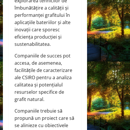
explorarea tehnicilor de
îmbunătățire a calității și
performanței grafitului în
aplicațiile bateriilor și alte
inovații care sporesc
eficiența producției și
sustenabilitatea.
Companiile de succes pot
accesa, de asemenea,
facilitățile de caracterizare
ale CSIRO pentru a analiza
calitatea și potențialul
resurselor specifice de
grafit natural.
Companiile trebuie să
propună un proiect care să
se alinieze cu obiectivele