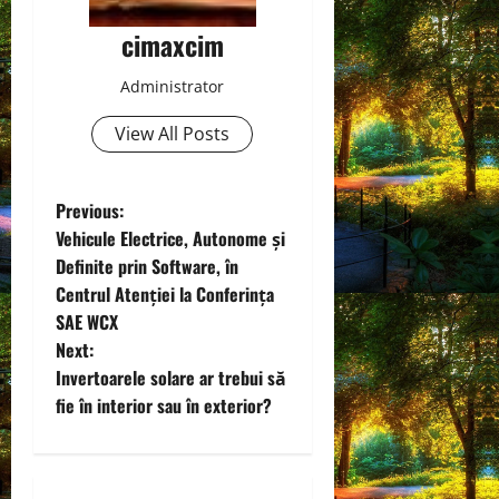
cimaxcim
Administrator
View All Posts
P
Previous:
Vehicule Electrice, Autonome și
o
Definite prin Software, în
Centrul Atenției la Conferința
s
SAE WCX
t
Next:
Invertoarele solare ar trebui să
n
fie în interior sau în exterior?
a