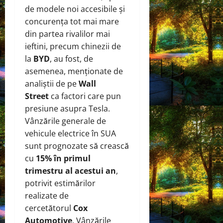
de modele noi accesibile și
concurența tot mai mare
din partea rivalilor mai
ieftini, precum chinezii de
la
BYD
, au fost, de
asemenea, menționate de
analiștii de pe
Wall
Street
ca factori care pun
presiune asupra Tesla.
Vânzările generale de
vehicule electrice în SUA
sunt prognozate să crească
cu
15% în primul
trimestru al acestui an
,
potrivit estimărilor
realizate de
cercetătorul
Cox
Automotive
. Vânzările