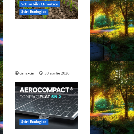
Schimbări Climatice
Știri Ecologice
Cercetătorii de la Yale au
identificat o metodă
naturală prin care
agricultura ar putea deveni
un instrument major de
captare a carbonului
cimaxcim
30 aprilie 2026
Știri Ecologice