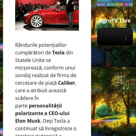
AgroTV Live
Rândurile potențialilor
cumpărători de
Tesla
din
Statele Unite se
micșorează, conform unui
sondaj realizat de firma de
cercetare de piață
Caliber
,
care a atribuit această
scădere în
parte
personalității
polarizante a CEO-ului
Elon Musk
. Deși Tesla a
continuat să înregistreze o
creștere puternică a