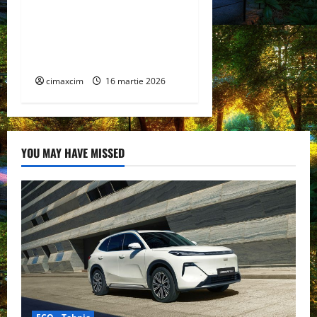
AEROCOMPACT, a lansat o
extensie pentru sistemul
său de acoperiș plat
COMPACTFLAT SN2
cimaxcim
16 martie 2026
YOU MAY HAVE MISSED