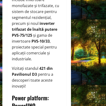
monofazate și trifazate, cu
sistem de stocare pentru
segmentul rezidențial,
precum și noul
inverter
trifazat de înaltă putere
PVS-75/125
și gama de
invertoare
PVS-10/33
,
proiectate special pentru
aplicații comerciale și
industriale.
Vizitați standul
421 din
Pavilionul D3
pentru a
descoperi toate aceste
inovații!
Power platform:
PowerUNO,