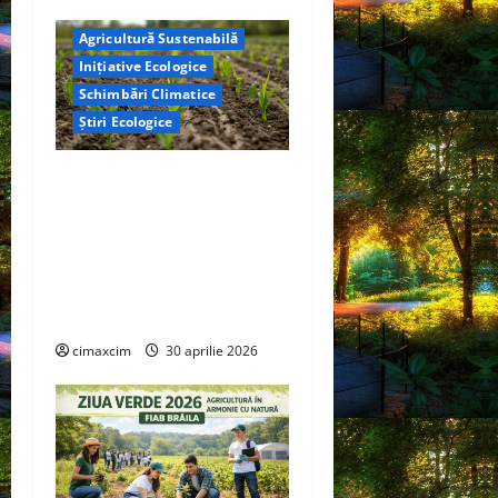
Agricultură Sustenabilă
Inițiative Ecologice
Schimbări Climatice
Știri Ecologice
Cercetătorii de la Yale au
identificat o metodă
naturală prin care
agricultura ar putea deveni
un instrument major de
captare a carbonului
cimaxcim
30 aprilie 2026