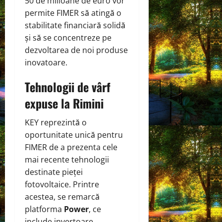
50 de milioane de euro vor
permite FIMER să atingă o
stabilitate financiară solidă
și să se concentreze pe
dezvoltarea de noi produse
inovatoare.
Tehnologii de vârf
expuse la Rimini
KEY reprezintă o
oportunitate unică pentru
FIMER de a prezenta cele
mai recente tehnologii
destinate pieței
fotovoltaice. Printre
acestea, se remarcă
platforma
Power
, ce
include invertoare