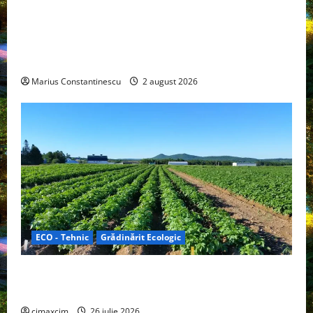
Interstar‑e Relax: Nissan și Eifelland au creat o
rulotă electrică care folosește bateria de 87 kWh nu
doar pentru tracțiune, ci și pentru încălzire complet
off‑grid
Marius Constantinescu
2 august 2026
ECO - Tehnic
Grădinărit Ecologic
Agricultura Viitorului: Tranziția Ecologică bazată pe
Tehnologie, nu pe Chimicale
cimaxcim
26 iulie 2026