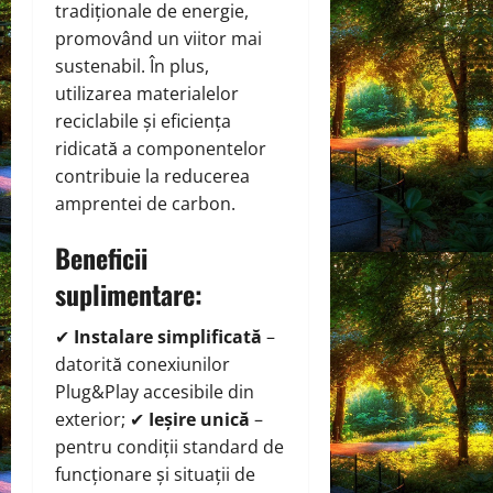
tradiționale de energie,
promovând un viitor mai
sustenabil. În plus,
utilizarea materialelor
reciclabile și eficiența
ridicată a componentelor
contribuie la reducerea
amprentei de carbon.
Beneficii
suplimentare:
✔
Instalare simplificată
–
datorită conexiunilor
Plug&Play accesibile din
exterior; ✔
Ieșire unică
–
pentru condiții standard de
funcționare și situații de