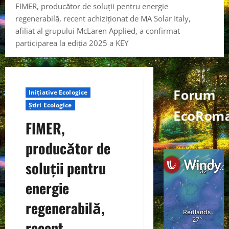
FIMER, producător de soluții pentru energie
regenerabilă, recent achiziționat de MA Solar Italy,
afiliat al grupului McLaren Applied, a confirmat
participarea la ediția 2025 a KEY
Forum
Inițiative Ecologice
Știri Ecologice
EcoRoma
FIMER,
producător de
soluții pentru
energie
regenerabilă,
recent