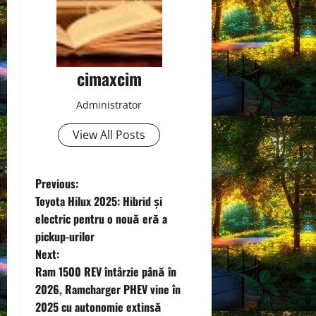
cimaxcim
Administrator
View All Posts
P
Previous:
Toyota Hilux 2025: Hibrid și
o
electric pentru o nouă eră a
pickup-urilor
s
Next:
t
Ram 1500 REV întârzie până în
2026, Ramcharger PHEV vine în
n
2025 cu autonomie extinsă