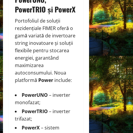
PowerTRIO și PowerX
Portofoliul de soluții
rezidențiale FIMER oferă o
gamă variată de invertoare
string inovatoare și soluții
flexibile pentru stocarea
energiei, garantând
maximizarea
autoconsumului. Noua
platformă
Power
include:
PowerUNO
– inverter
monofazat;
PowerTRIO
– inverter
trifazat;
PowerX
– sistem