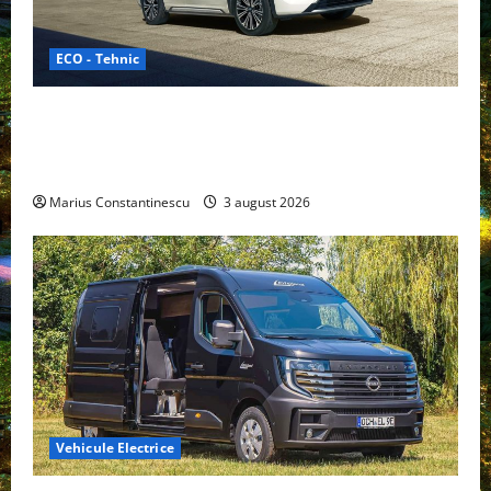
ECO - Tehnic
Geely lansează „Thunder”, unul dintre cele mai
compacte și eficiente sisteme de acționare electrică
din lume
Marius Constantinescu
3 august 2026
Vehicule Electrice