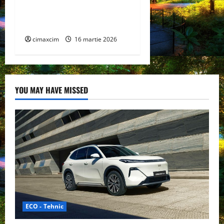
extensie pentru sistemul
său de acoperiș plat
COMPACTFLAT SN2
cimaxcim
16 martie 2026
YOU MAY HAVE MISSED
ECO - Tehnic