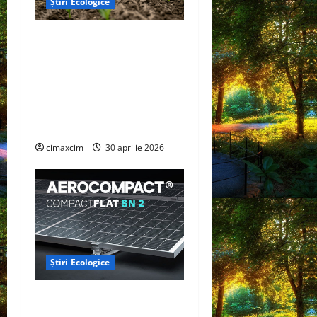
Știri Ecologice
Cercetătorii de la Yale au
identificat o metodă
naturală prin care
agricultura ar putea deveni
un instrument major de
captare a carbonului
cimaxcim
30 aprilie 2026
Știri Ecologice
AEROCOMPACT, a lansat o