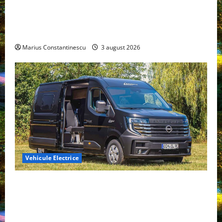
Geely lansează „Thunder”, unul dintre cele mai
compacte și eficiente sisteme de acționare electrică
din lume
Marius Constantinescu
3 august 2026
Vehicule Electrice
Interstar‑e Relax: Nissan și Eifelland au creat o
rulotă electrică care folosește bateria de 87 kWh nu
doar pentru tracțiune, ci și pentru încălzire complet
off‑grid