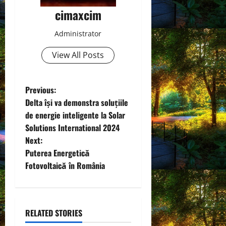
cimaxcim
Administrator
View All Posts
P
Previous:
Delta își va demonstra soluțiile
o
de energie inteligente la Solar
Solutions International 2024
s
Next:
t
Puterea Energetică
Fotovoltaică în România
n
a
RELATED STORIES
v