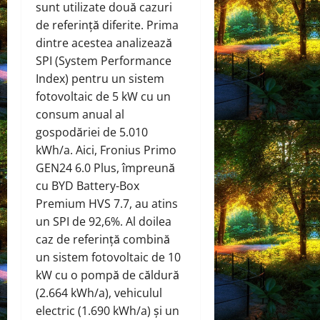
sunt utilizate două cazuri
de referință diferite. Prima
dintre acestea analizează
SPI (System Performance
Index) pentru un sistem
fotovoltaic de 5 kW cu un
consum anual al
gospodăriei de 5.010
kWh/a. Aici, Fronius Primo
GEN24 6.0 Plus, împreună
cu BYD Battery-Box
Premium HVS 7.7, au atins
un SPI de 92,6%. Al doilea
caz de referință combină
un sistem fotovoltaic de 10
kW cu o pompă de căldură
(2.664 kWh/a), vehiculul
electric (1.690 kWh/a) și un