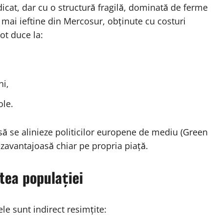
dicat, dar cu o structură fragilă, dominată de ferme
 mai ieftine din Mercosur, obținute cu costuri
ot duce la:
ni,
ole.
să se alinieze politicilor europene de mediu (Green
ezavantajoasă chiar pe propria piață.
tea populației
le sunt indirect resimțite: