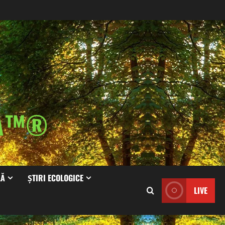
IA™®
LĂ
ȘTIRI ECOLOGICE
LIVE