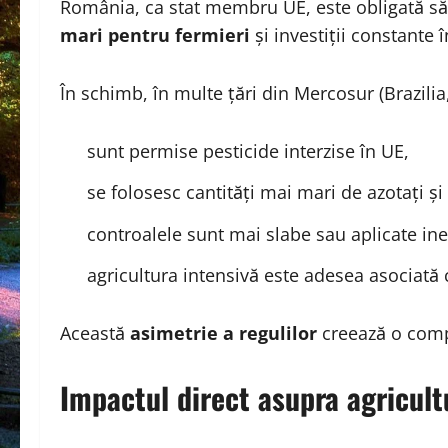
România, ca stat membru UE, este obligată s
mari pentru fermieri
și investiții constante 
În schimb, în multe țări din Mercosur (Brazilia
sunt permise pesticide interzise în UE,
se folosesc cantități mai mari de azotați ș
controalele sunt mai slabe sau aplicate ine
agricultura intensivă este adesea asociată 
Această
asimetrie a regulilor
creează o compe
Impactul direct asupra agricult