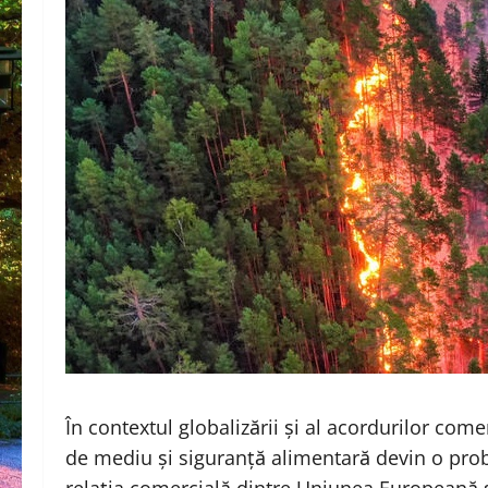
În contextul globalizării și al acordurilor com
de mediu și siguranță alimentară devin o prob