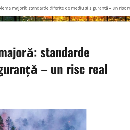
lema majoră: standarde diferite de mediu și siguranță – un risc 
majoră: standarde
guranță – un risc real