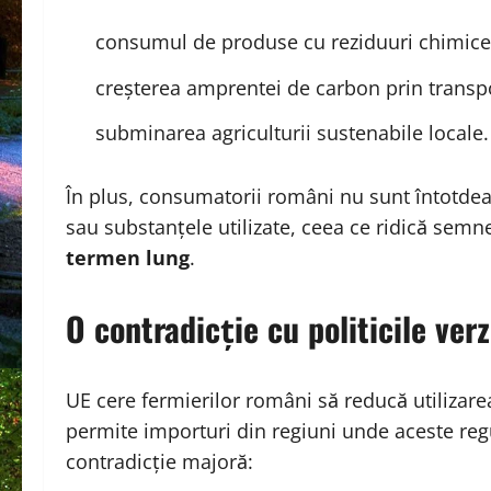
consumul de produse cu reziduuri chimice 
creșterea amprentei de carbon prin transpo
subminarea agriculturii sustenabile locale.
În plus, consumatorii români nu sunt întotde
sau substanțele utilizate, ceea ce ridică semn
termen lung
.
O contradicție cu politicile ver
UE cere fermierilor români să reducă utilizarea 
permite importuri din regiuni unde aceste regu
contradicție majoră: