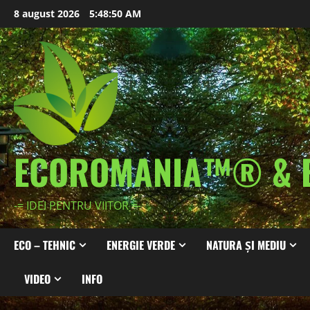
Skip
8 august 2026
5:48:52 AM
to
content
ECOROMANIA™® & 
-= IDEI PENTRU VIITOR =-
ECO – TEHNIC
ENERGIE VERDE
NATURA ȘI MEDIU
VIDEO
INFO