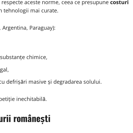
ă respecte aceste norme, ceea ce presupune
costuri
în tehnologii mai curate.
, Argentina, Paraguay):
i substanțe chimice,
gal,
cu defrișări masive și degradarea solului.
tiție inechitabilă.
urii românești