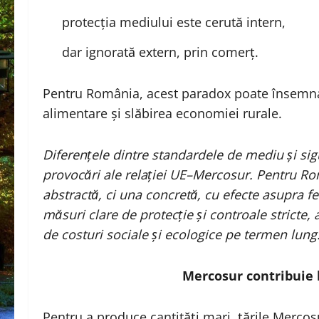
protecția mediului este cerută intern,
dar ignorată extern, prin comerț.
Pentru România, acest paradox poate însemna 
alimentare și slăbirea economiei rurale.
Diferențele dintre standardele de mediu și sig
provocări ale relației UE–Mercosur. Pentru R
abstractă, ci una concretă, cu efecte asupra fe
măsuri clare de protecție și controale stricte
de costuri sociale și ecologice pe termen lung
Mercosur contribuie
Pentru a produce cantități mari, țările Mercos