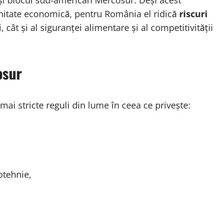
și blocul sud-american Mercosur. Deși acest
unitate economică, pentru România el ridică
riscuri
 cât și al siguranței alimentare și al competitivității
osur
i stricte reguli din lume în ceea ce privește:
otehnie,