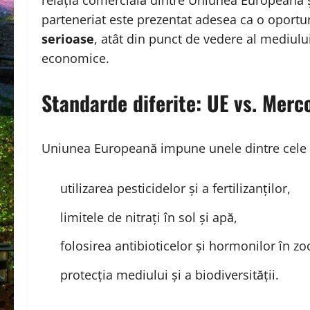
relația comercială dintre Uniunea Europeană 
parteneriat este prezentat adesea ca o oport
serioase
, atât din punct de vedere al mediului,
economice.
Standarde diferite: UE vs. Merc
Uniunea Europeană impune unele dintre cele ma
utilizarea pesticidelor și a fertilizanților,
limitele de nitrați în sol și apă,
folosirea antibioticelor și hormonilor în zo
protecția mediului și a biodiversității.