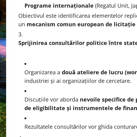
Programe internaționale
(Regatul Unit, Ja
Obiectivul este identificarea elementelor replic
un
mecanism comun european de licitație 
Sprijinirea consultărilor politice între st
Organizarea a
două ateliere de lucru (wo
industriei și ai organizațiilor de cercetare.
Discuțiile vor aborda
nevoile specifice de p
de eligibilitate și instrumentele de fina
Rezultatele consultărilor vor ghida conturar