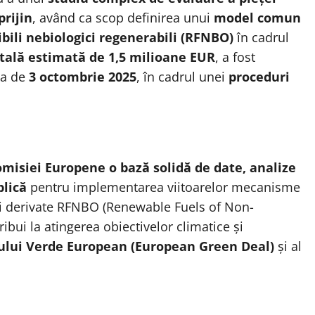
prijin
, având ca scop definirea unui
model comun
bili nebiologici regenerabili (RFNBO)
în cadrul
tală estimată de 1,5 milioane EUR
, a fost
ta de
3 octombrie 2025
, în cadrul unei
proceduri
omisiei Europene o bază solidă de date, analize
blică
pentru implementarea viitoarelor mecanisme
 și derivate RFNBO (Renewable Fuels of Non-
bui la atingerea obiectivelor climatice și
ului Verde European (European Green Deal)
și al