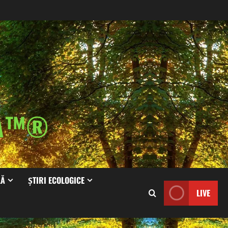
IA™®
LĂ
ȘTIRI ECOLOGICE
LIVE