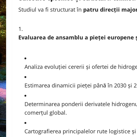
Studiul va fi structurat în
patru direcții majo
Evaluarea de ansamblu a pieței europene ș
Analiza evoluției cererii și ofertei de hidrog
Estimarea dinamicii pieței până în 2030 și 20
Determinarea ponderii derivatele hidrogenul
comerțul global.
Cartografierea principalelor rute logistice ș