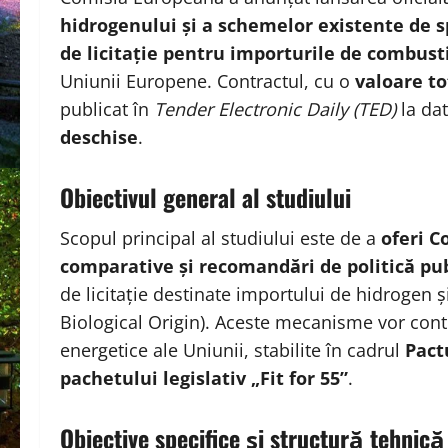
hidrogenului și a schemelor existente de s
de licitație pentru importurile de combusti
Uniunii Europene. Contractul, cu o
valoare to
publicat în
Tender Electronic Daily (TED)
la da
deschise
.
Obiectivul general al studiului
Scopul principal al studiului este de a
oferi C
comparative și recomandări de politică pu
de licitație destinate importului de hidrogen
Biological Origin). Aceste mecanisme vor contri
energetice ale Uniunii, stabilite în cadrul
Pact
pachetului legislativ „Fit for 55”
.
Obiective specifice și structură tehnică