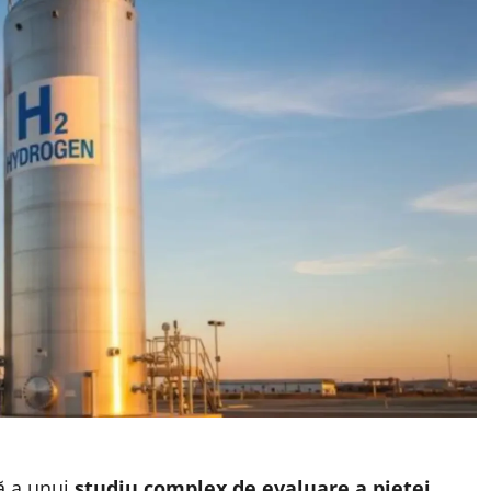
ă a unui
studiu complex de evaluare a pieței