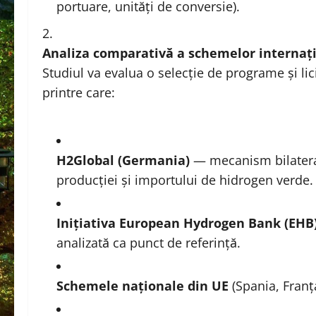
portuare, unități de conversie).
Analiza comparativă a schemelor internațio
Studiul va evalua o selecție de programe și lici
printre care:
H2Global (Germania)
— mecanism bilateral 
producției și importului de hidrogen verde.
Inițiativa European Hydrogen Bank (EHB
analizată ca punct de referință.
Schemele naționale din UE
(Spania, Franț