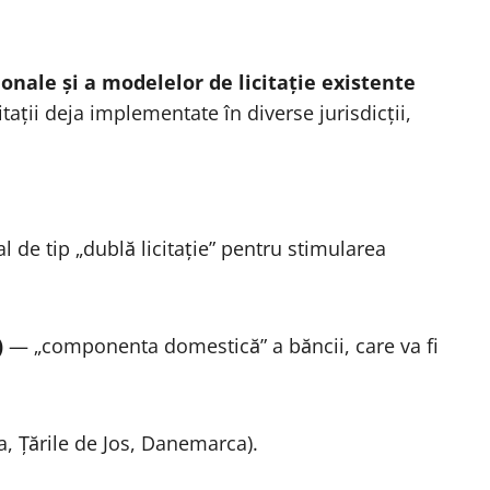
nale și a modelelor de licitație existente
tații deja implementate în diverse jurisdicții,
de tip „dublă licitație” pentru stimularea
)
— „componenta domestică” a băncii, care va fi
a, Țările de Jos, Danemarca).