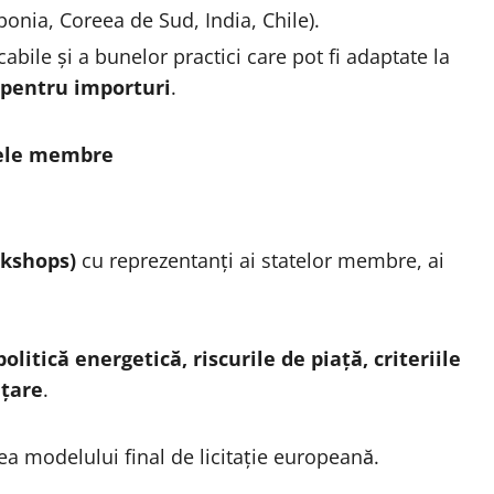
ponia, Coreea de Sud, India, Chile).
abile și a bunelor practici care pot fi adaptate la
pentru importuri
.
atele membre
rkshops)
cu reprezentanți ai statelor membre, ai
olitică energetică, riscurile de piață, criteriile
nțare
.
ea modelului final de licitație europeană.