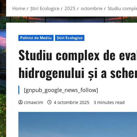
Home
Știri Ecologice
2025
octombrie
Studiu complex
Politici de Mediu
Știri Ecologice
Studiu complex de eval
hidrogenului și a sche
[gnpub_google_news_follow]
cimaxcim
4 octombrie 2025
3 minutes read