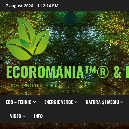
Skip
7 august 2026
1:12:16 PM
to
content
ECOROMANIA™® & 
-= IDEI PENTRU VIITOR =-
ECO – TEHNIC
ENERGIE VERDE
NATURA ȘI MEDIU
VIDEO
INFO