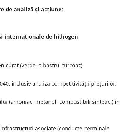
re de analiză și acțiune
:
i internaționale de hidrogen
en curat (verde, albastru, turcoaz).
40, inclusiv analiza competitivității prețurilor.
ui (amoniac, metanol, combustibili sintetici) în
i infrastructuri asociate (conducte, terminale