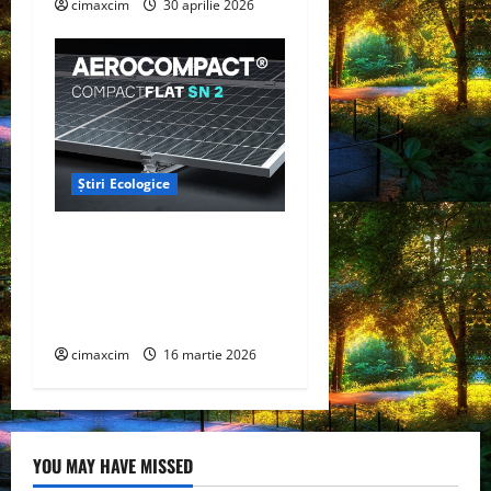
cimaxcim
30 aprilie 2026
Știri Ecologice
AEROCOMPACT, a lansat o
extensie pentru sistemul
său de acoperiș plat
COMPACTFLAT SN2
cimaxcim
16 martie 2026
YOU MAY HAVE MISSED