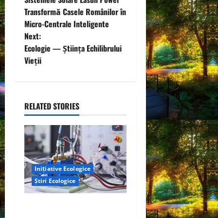
o
Transformă Casele Românilor în
Micro-Centrale Inteligente
s
Next:
t
Ecologie — Știința Echilibrului
Vieții
n
a
RELATED STORIES
v
i
g
a
Inițiative Ecologice
Știri Ecologice
t
Un nou design al celulelor
i