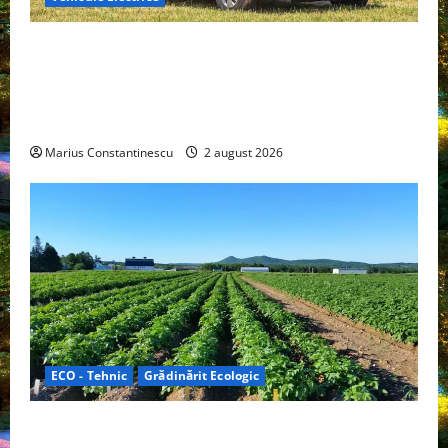
Interstar‑e Relax: Nissan și Eifelland au creat o
rulotă electrică care folosește bateria de 87 kWh nu
doar pentru tracțiune, ci și pentru încălzire complet
off‑grid
Marius Constantinescu
2 august 2026
ECO - Tehnic
Grădinărit Ecologic
Agricultura Viitorului: Tranziția Ecologică bazată pe