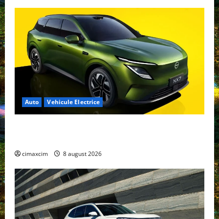
Auto
Vehicule Electrice
Nissan NX7: SUV-ul electrificat accesibil care extinde
gama Nissan în China
cimaxcim
8 august 2026