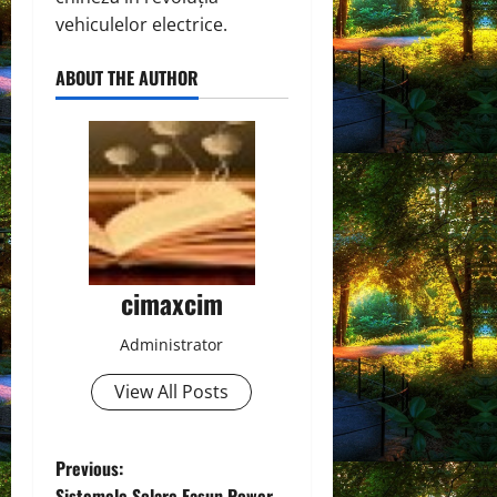
vehiculelor electrice.
ABOUT THE AUTHOR
cimaxcim
Administrator
View All Posts
P
Previous:
Sistemele Solare Easun Power