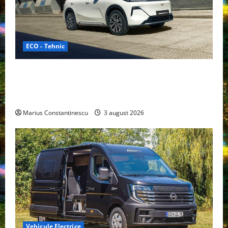
ECO - Tehnic
Geely lansează „Thunder”, unul dintre cele mai
compacte și eficiente sisteme de acționare electrică
din lume
Marius Constantinescu
3 august 2026
Vehicule Electrice