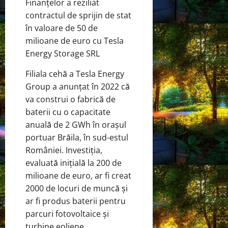
Finanțelor a reziliat
contractul de sprijin de stat
în valoare de 50 de
milioane de euro cu Tesla
Energy Storage SRL
Filiala cehă a Tesla Energy
Group a anunțat în 2022 că
va construi o fabrică de
baterii cu o capacitate
anuală de 2 GWh în orașul
portuar Brăila, în sud-estul
României. Investiția,
evaluată inițială la 200 de
milioane de euro, ar fi creat
2000 de locuri de muncă și
ar fi produs baterii pentru
parcuri fotovoltaice și
turbine eoliene.