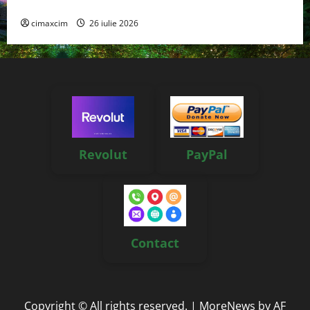
Tehnologie, nu pe Chimicale
cimaxcim
26 iulie 2026
Revolut
PayPal
Contact
Copyright © All rights reserved.
|
MoreNews
by AF