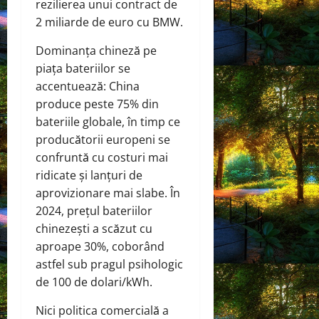
rezilierea unui contract de
2 miliarde de euro cu BMW.
Dominanța chineză pe
piața bateriilor se
accentuează: China
produce peste 75% din
bateriile globale, în timp ce
producătorii europeni se
confruntă cu costuri mai
ridicate și lanțuri de
aprovizionare mai slabe. În
2024, prețul bateriilor
chinezești a scăzut cu
aproape 30%, coborând
astfel sub pragul psihologic
de 100 de dolari/kWh.
Nici politica comercială a