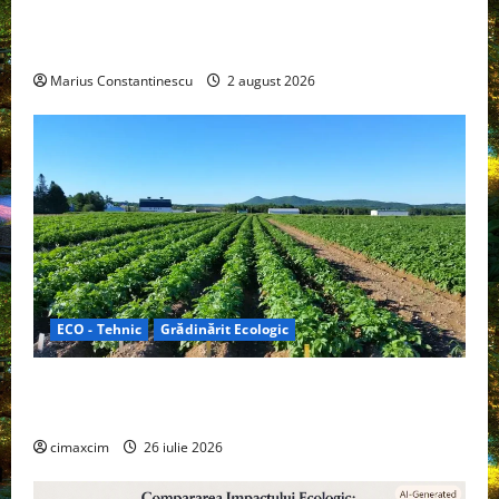
doar pentru tracțiune, ci și pentru încălzire complet
off‑grid
Marius Constantinescu
2 august 2026
ECO - Tehnic
Grădinărit Ecologic
Agricultura Viitorului: Tranziția Ecologică bazată pe
Tehnologie, nu pe Chimicale
cimaxcim
26 iulie 2026