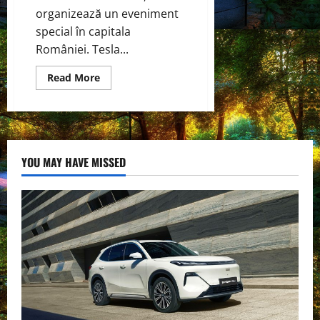
organizează un eveniment
special în capitala
României. Tesla...
Read
Read More
more
about
Tesla
Show
București,
Cluj:
Test
Drives
YOU MAY HAVE MISSED
Disponibile
în
București
si
Iulius
Mall,
Cluj.