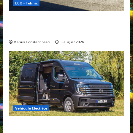
ECO - Tehnic
Geely lansează „Thunder”, unul dintre cele mai
compacte și eficiente sisteme de acționare electrică
din lume
Marius Constantinescu
3 august 2026
Vehicule Electrice
Interstar‑e Relax: Nissan și Eifelland au creat o
rulotă electrică care folosește bateria de 87 kWh nu