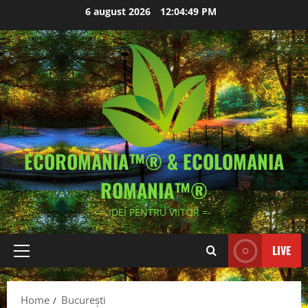
Skip
6 august 2026
12:04:49 PM
to
content
ECOROMANIA™® & ECOLOMANIA
ROMANIA™®
-= IDEI PENTRU VIITOR =-
LIVE
Primary
Menu
Home
București