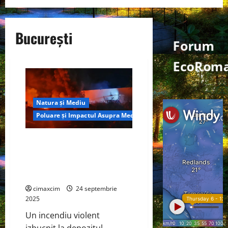
București
Forum
EcoRom
Natura și Mediu
Poluare și Impactul Asupra Mediului
Incendiul de la depozitul
Antefrig București și
implicațiile chimice asupra
mediului : Analiză tehnică
cimaxcim
24 septembrie
2025
Un incendiu violent
izbucnit la depozitul