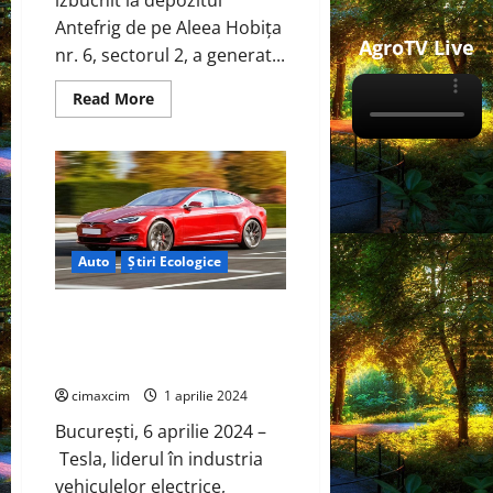
Antefrig de pe Aleea Hobița
AgroTV Live
nr. 6, sectorul 2, a generat...
Read
Read More
more
about
Incendiul
de
la
depozitul
Antefrig
București
și
implicațiile
Auto
Știri Ecologice
chimice
asupra
mediului
:
Tesla Show București, Cluj: Test
Analiză
Drives Disponibile în București
tehnică
si Iulius Mall, Cluj.
cimaxcim
1 aprilie 2024
București, 6 aprilie 2024 –
Tesla, liderul în industria
vehiculelor electrice,