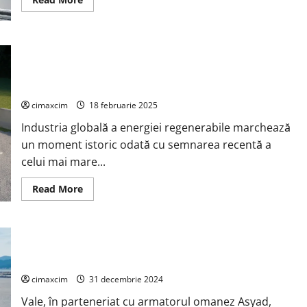
more
about
Sineng
Electric
lansează
BYD Energy Storage și Saudi Electricity Company Semnează
o
soluție
Cel Mai Mare Proiect de Stocare a Energiei la Nivel Mondial:
de
15,1GWh
generație
următoare
pentru
cimaxcim
18 februarie 2025
energie
solară
Industria globală a energiei regenerabile marchează
rezidențială
plus
un moment istoric odată cu semnarea recentă a
stocare
celui mai mare...
la
Intersolar
Europe
Read
Read More
2025
more
about
BYD
Energy
Storage
Vale efectuează primul său test cu energie eoliană pe cel
și
Saudi
mai mare transportator de minereu din lume
Electricity
Company
cimaxcim
31 decembrie 2024
Semnează
Cel
Vale, în parteneriat cu armatorul omanez Asyad,
Mai