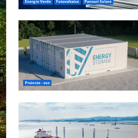
Energie Verde
Fotovoltaice
Panouri Solare
Proiecte - eco