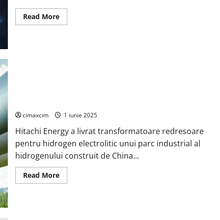
Read
Read More
more
about
Liberalizarea
pieței
de
energie
din
România
–
Compararea
Hitachi Energy oferă o soluție de energie pe bază de
surselor
de
hidrogen
energie:
eficiență,
cimaxcim
1 iunie 2025
costuri
și
Hitachi Energy a livrat transformatoare redresoare
emisii
pentru hidrogen electrolitic unui parc industrial al
hidrogenului construit de China...
Read
Read More
more
about
Hitachi
Energy
oferă
o