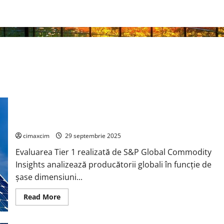
Trinasolar inclusă în lista principală a companiilor Tier 1
pentru module fotovoltaice și sisteme de stocare a energiei
cimaxcim
29 septembrie 2025
Evaluarea Tier 1 realizată de S&P Global Commodity
Insights analizează producătorii globali în funcție de
șase dimensiuni...
Read
Read More
more
about
Trinasolar