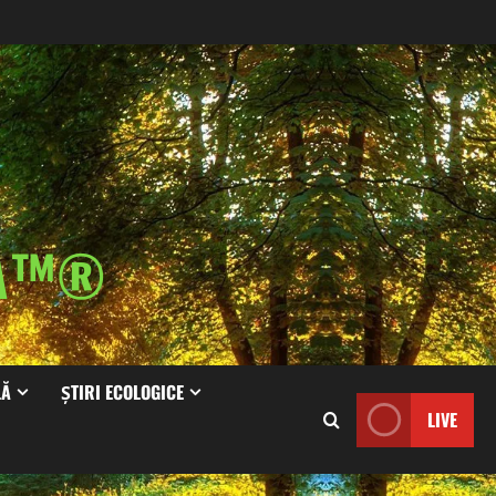
IA™®
LĂ
ȘTIRI ECOLOGICE
LIVE