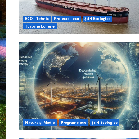
ECO - Tehnic
Proiecte - eco
Știri Ecologice
Turbine Eoliene
Natura și Mediu
Programe eco
Știri Ecologice