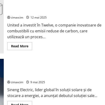
soluție
de
CO2 și apa în combustibil sustenabil pentru aviație (SAF)
energie
folosind energie regenerabilă
pe
bază
de
cimaxcim
12 mai 2025
hidrogen
United a investit în Twelve, o companie inovatoare de
combustibili cu emisii reduse de carbon, care
utilizează un proces...
Read
Read More
more
about
CO2
și
apa
Sineng Electric lansează o soluție de generație următoare
în
combustibil
pentru energie solară rezidențială plus stocare la Intersolar
sustenabil
Europe 2025
pentru
aviație
(SAF)
cimaxcim
9 mai 2025
folosind
energie
Sineng Electric, lider global în soluții solare și de
regenerabilă
stocare a energiei, a anunțat debutul soluției sale...
Read
Read More