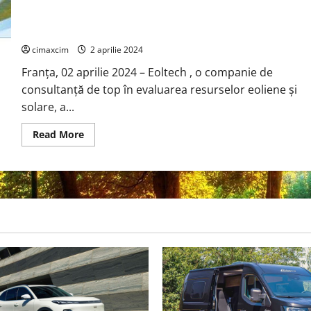
generare
Producția globală de energie eoliană este „foarte
descentralizată
de
previzibilă”, arată studiul Eoltech
energie
și
cimaxcim
2 aprilie 2024
necesitatea
imperioasă
Franța, 02 aprilie 2024 – Eoltech , o companie de
de
a
consultanță de top în evaluarea resurselor eoliene și
reduce
emisiile
solare, a...
de
carbon.
Read
Read More
more
about
Producția
globală
de
energie
eoliană
este
„foarte
previzibilă”,
arată
studiul
Eoltech