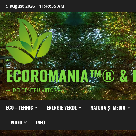
Skip
9 august 2026
11:49:37 AM
to
content
ECOROMANIA™® & 
-= IDEI PENTRU VIITOR =-
ECO – TEHNIC
ENERGIE VERDE
NATURA ȘI MEDIU
VIDEO
INFO