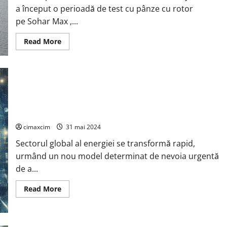
Mare
a început o perioadă de test cu pânze cu rotor
Proiect
de
pe Sohar Max ,...
Stocare
a
Energiei
Read
Read More
la
more
Nivel
about
Mondial:
Vale
15,1GWh
efectuează
primul
său
Energie regenerabilă variabilă, generare descentralizată de
test
cu
energie și necesitatea imperioasă de a reduce emisiile de
energie
eoliană
carbon.
pe
cel
cimaxcim
31 mai 2024
mai
mare
Sectorul global al energiei se transformă rapid,
transportator
de
urmând un nou model determinat de nevoia urgentă
minereu
de a...
din
lume
Read
Read More
more
about
Energie
regenerabilă
variabilă,