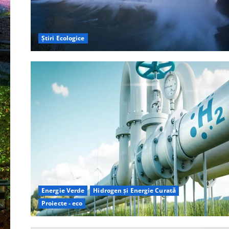
Știri Ecologice
Energie Verde
Hidrogen și Energie Curată
Proiecte - eco