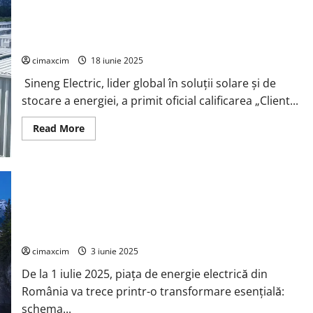
inclusă
în
lista
Sineng Electric obține calificarea de laborator CTF de la TÜV
principală
a
SÜD
companiilor
Tier
cimaxcim
18 iunie 2025
1
pentru
Sineng Electric, lider global în soluții solare și de
module
fotovoltaice
stocare a energiei, a primit oficial calificarea „Client...
și
sisteme
de
Read
Read More
stocare
more
a
about
energiei
Sineng
Electric
obține
calificarea
de
laborator
Liberalizarea pieței de energie din România – Compararea
CTF
de
surselor de energie: eficiență, costuri și emisii
la
TÜV
cimaxcim
3 iunie 2025
SÜD
De la 1 iulie 2025, piața de energie electrică din
România va trece printr-o transformare esențială:
schema...