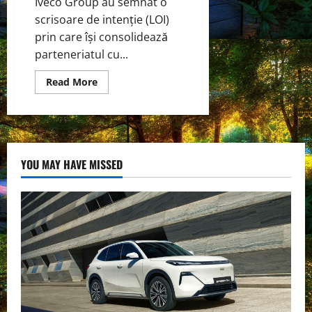
Iveco Group au semnat o
scrisoare de intenție (LOI)
prin care își consolidează
parteneriatul cu...
Read
Read More
more
about
Hyundai
Motor
și
Iveco
Group
își
YOU MAY HAVE MISSED
extind
parteneriatul
pentru
a
explora
sinergiile
pentru
camioanele
electrice
grele
de
pe
piețele
europene