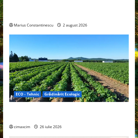
rulotă electrică care folosește bateria de 87 kWh nu
doar pentru tracțiune, ci și pentru încălzire complet
off‑grid
Marius Constantinescu
2 august 2026
ECO - Tehnic
Grădinărit Ecologic
Agricultura Viitorului: Tranziția Ecologică bazată pe
Tehnologie, nu pe Chimicale
cimaxcim
26 iulie 2026