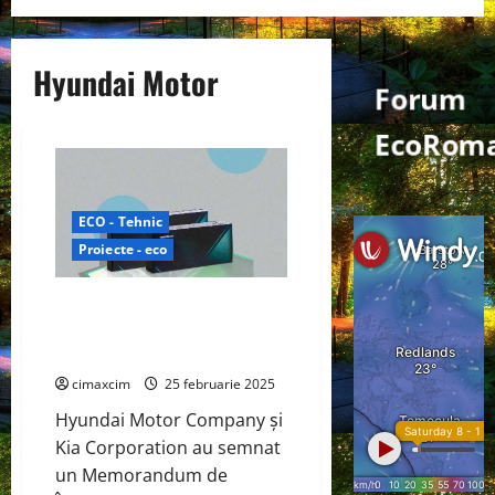
Hyundai Motor
Forum
EcoRoma
ECO - Tehnic
Proiecte - eco
Hyundai, Kia și Samsung SDI
colaborează pentru dezvoltarea
bateriilor destinate roboților
cimaxcim
25 februarie 2025
Hyundai Motor Company și
Kia Corporation au semnat
un Memorandum de