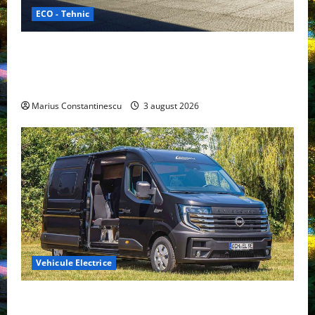
ECO - Tehnic
Geely lansează „Thunder”, unul dintre cele mai
compacte și eficiente sisteme de acționare electrică
din lume
Marius Constantinescu
3 august 2026
Vehicule Electrice
Interstar‑e Relax: Nissan și Eifelland au creat o