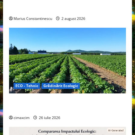
doar pentru tracțiune, ci și pentru încălzire complet
off‑grid
Marius Constantinescu
2 august 2026
ECO - Tehnic
Grădinărit Ecologic
Agricultura Viitorului: Tranziția Ecologică bazată pe
Tehnologie, nu pe Chimicale
cimaxcim
26 iulie 2026