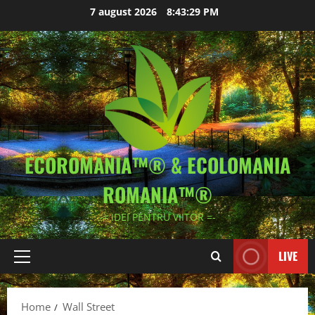
Skip
7 august 2026
8:43:29 PM
to
content
ECOROMANIA™® & ECOLOMANIA
ROMANIA™®
-= IDEI PENTRU VIITOR =-
LIVE
Primary
Menu
Home
Wall Street