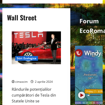
Wall Street
Forum
EcoRoma
Știri Ecologice
Declinarea interesului pentru
Tesla „pe Wall Street”
cimaxcim
2 aprilie 2024
Rândurile potențialilor
cumpărători de Tesla din
Statele Unite se