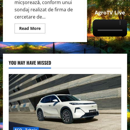
micșorează, conform unui
sondaj realizat de firma de
AgroTV Live
cercetare de...
Read
Read More
more
about
Declinarea
interesului
pentru
Tesla
„pe
Wall
YOU MAY HAVE MISSED
Street”
ECO - Tehnic