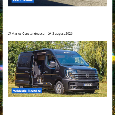
Geely lansează „Thunder”, unul dintre cele mai
compacte și eficiente sisteme de acționare electrică
din lume
Marius Constantinescu
3 august 2026
Vehicule Electrice
Interstar‑e Relax: Nissan și Eifelland au creat o
rulotă electrică care folosește bateria de 87 kWh nu