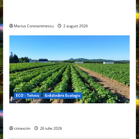
rulotă electrică care folosește bateria de 87 kWh nu
doar pentru tracțiune, ci și pentru încălzire complet
off‑grid
Marius Constantinescu
2 august 2026
ECO - Tehnic
Grădinărit Ecologic
Agricultura Viitorului: Tranziția Ecologică bazată pe
Tehnologie, nu pe Chimicale
cimaxcim
26 iulie 2026