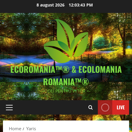
Skip
8 august 2026
12:03:43 PM
to
content
ECOROMANIA™® & ECOLOMANIA
ROMANIA™®
-= IDEI PENTRU VIITOR =-
LIVE
Primary
Menu
Home
Yaris