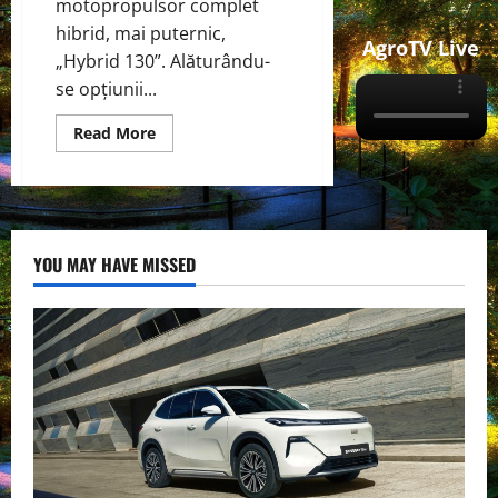
motopropulsor complet
hibrid, mai puternic,
AgroTV Live
„Hybrid 130”. Alăturându-
se opțiunii...
Read
Read More
more
about
Toyota
a
actualizat
cea
mai
recentă
YOU MAY HAVE MISSED
generație
a
lui
Yaris
cu
un
nou
grup
motopropulsor
hibrid