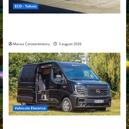
ECO - Tehnic
Geely lansează „Thunder”, unul dintre cele mai
compacte și eficiente sisteme de acționare electrică
din lume
Marius Constantinescu
3 august 2026
Vehicule Electrice
Interstar‑e Relax: Nissan și Eifelland au creat o