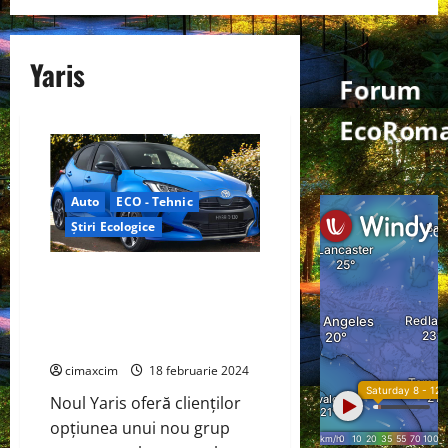
Yaris
Forum
EcoRoma
Auto
ECO - Tehnic
Știri Ecologice
Toyota a actualizat cea mai
recentă generație a lui Yaris cu
un nou grup motopropulsor
hibrid
cimaxcim
18 februarie 2024
Noul Yaris oferă clienților
opțiunea unui nou grup