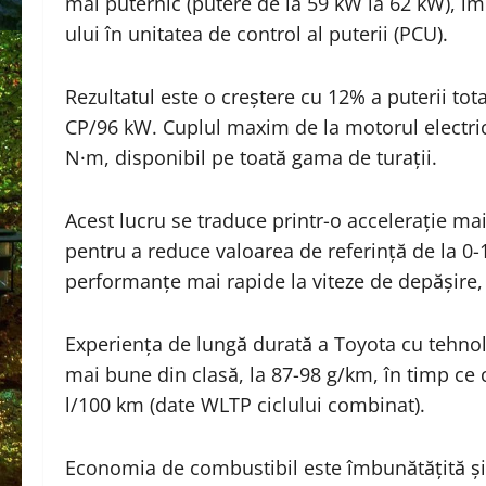
mai puternic (putere de la 59 kW la 62 kW), îm
ului în unitatea de control al puterii (PCU).
Rezultatul este o creștere cu 12% a puterii to
CP/96 kW. Cuplul maxim de la motorul electri
N·m, disponibil pe toată gama de turații.
Acest lucru se traduce printr-o accelerație m
pentru a reduce valoarea de referință de la 0-
performanțe mai rapide la viteze de depășire,
Experiența de lungă durată a Toyota cu tehnol
mai bune din clasă, la 87-98 g/km, în timp ce
l/100 km (date WLTP ciclului combinat).
Economia de combustibil este îmbunătățită și 