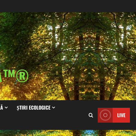
IA™®
LĂ
ȘTIRI ECOLOGICE
LIVE