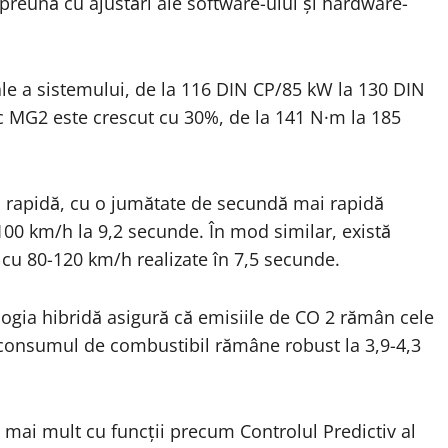
preună cu ajustări ale software-ului și hardware-
tale a sistemului, de la 116 DIN CP/85 kW la 130 DIN
c MG2 este crescut cu 30%, de la 141 N·m la 185
ai rapidă, cu o jumătate de secundă mai rapidă
100 km/h la 9,2 secunde. În mod similar, există
 cu 80-120 km/h realizate în 7,5 secunde.
ogia hibridă asigură că emisiile de CO 2 rămân cele
 consumul de combustibil rămâne robust la 3,9-4,3
mai mult cu funcții precum Controlul Predictiv al