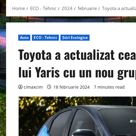
Home
ECO - Tehnic
2024
februarie
Toyota a actuali
Auto
ECO - Tehnic
Știri Ecologice
Toyota a actualizat ce
lui Yaris cu un nou gr
cimaxcim
18 februarie 2024
7 minutes read