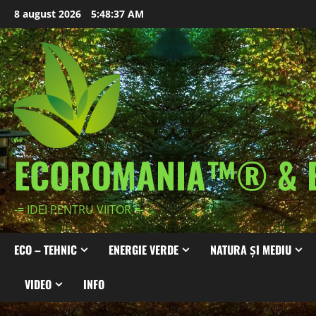
Skip
8 august 2026
5:48:39 AM
to
content
ECOROMANIA™® & 
-= IDEI PENTRU VIITOR =-
ECO – TEHNIC
ENERGIE VERDE
NATURA ȘI MEDIU
VIDEO
INFO