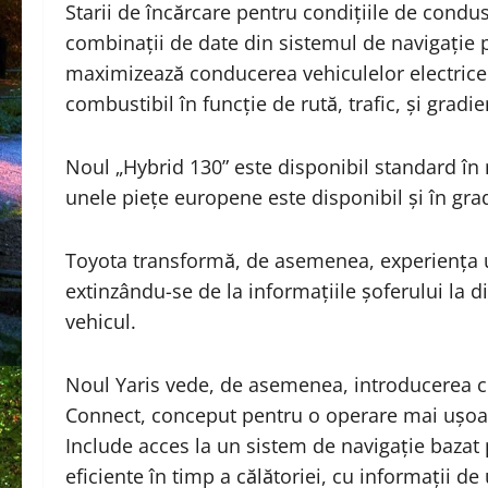
Starii de încărcare pentru condițiile de condus
combinații de date din sistemul de navigație p
maximizează conducerea vehiculelor electrice
combustibil în funcție de rută, trafic, și gradie
Noul „Hybrid 130” este disponibil standard în 
unele piețe europene este disponibil și în grad
Toyota transformă, de asemenea, experiența uti
extinzându-se de la informațiile șoferului la di
vehicul.
Noul Yaris vede, de asemenea, introducerea 
Connect, conceput pentru o operare mai ușoară,
Include acces la un sistem de navigație bazat p
eficiente în timp a călătoriei, cu informații de