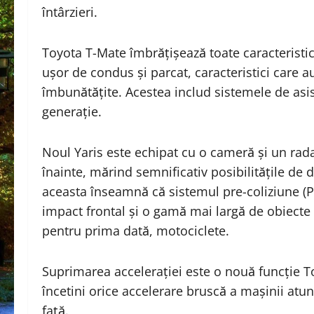
întârzieri.
Toyota T-Mate îmbrățișează toate caracteristic
ușor de condus și parcat, caracteristici care au
îmbunătățite. Acestea includ sistemele de asi
generație.
Noul Yaris este echipat cu o cameră și un rada
înainte, mărind semnificativ posibilitățile de 
aceasta înseamnă că sistemul pre-coliziune (
impact frontal și o gamă mai largă de obiecte pe
pentru prima dată, motociclete.
Suprimarea accelerației este o nouă funcție T
încetini orice accelerare bruscă a mașinii atun
față.