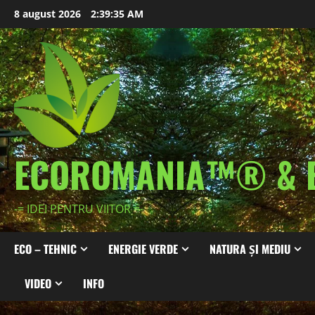
Skip
8 august 2026
2:39:37 AM
to
content
ECOROMANIA™® & 
-= IDEI PENTRU VIITOR =-
ECO – TEHNIC
ENERGIE VERDE
NATURA ȘI MEDIU
VIDEO
INFO