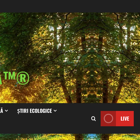
IA™®
LĂ
ȘTIRI ECOLOGICE
LIVE