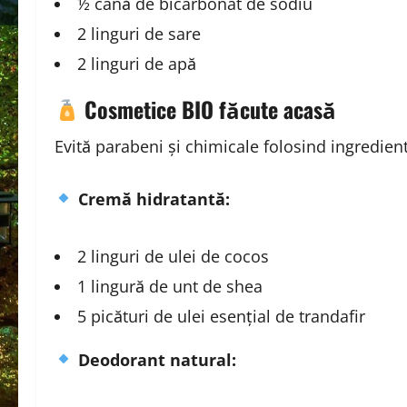
½ cană de bicarbonat de sodiu
2 linguri de sare
2 linguri de apă
Cosmetice BIO făcute acasă
Evită parabeni și chimicale folosind ingrediente
Cremă hidratantă:
2 linguri de ulei de cocos
1 lingură de unt de shea
5 picături de ulei esențial de trandafir
Deodorant natural: