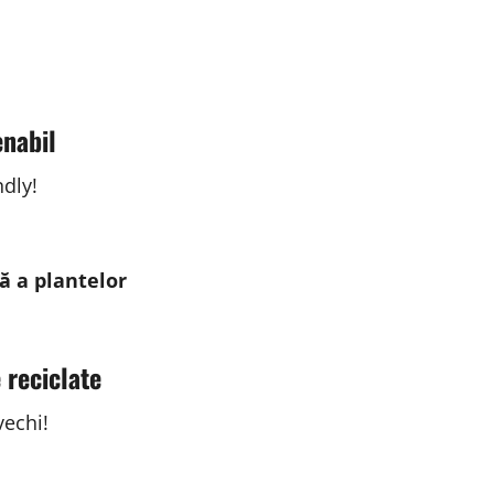
enabil
ndly!
ă a plantelor
 reciclate
vechi!