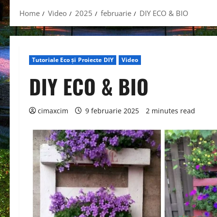
Home
Video
2025
februarie
DIY ECO & BIO
Tutoriale Eco și Proiecte DIY
Video
DIY ECO & BIO
cimaxcim
9 februarie 2025
2 minutes read