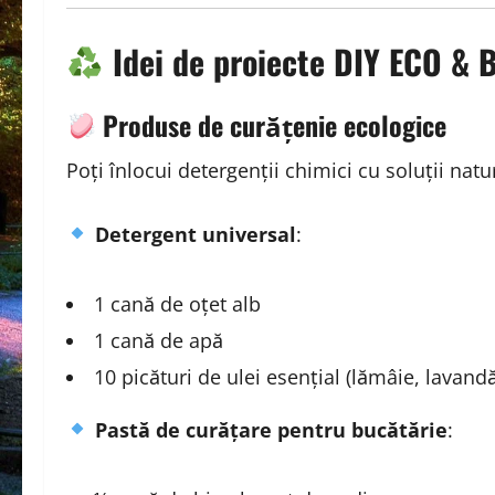
Idei de proiecte DIY ECO & 
Produse de curățenie ecologice
Poți înlocui detergenții chimici cu soluții natu
Detergent universal
:
1 cană de oțet alb
1 cană de apă
10 picături de ulei esențial (lămâie, lavandă
Pastă de curățare pentru bucătărie
: