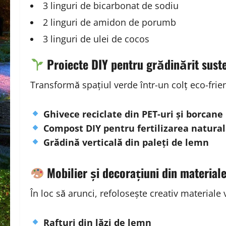
3 linguri de bicarbonat de sodiu
2 linguri de amidon de porumb
3 linguri de ulei de cocos
Proiecte DIY pentru grădinărit sust
Transformă spațiul verde într-un colț eco-frie
Ghivece reciclate din PET-uri și borcane
Compost DIY pentru fertilizarea natural
Grădină verticală din paleți de lemn
Mobilier și decorațiuni din materiale
În loc să arunci, refolosește creativ materiale 
Rafturi din lăzi de lemn