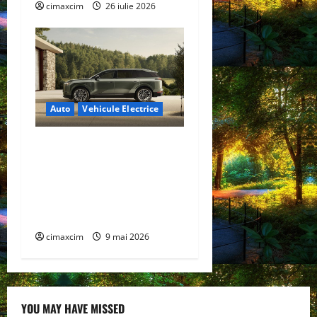
cimaxcim
26 iulie 2026
Auto
Vehicule Electrice
Lexus TZ 2027 – SUV
electric cu 7 locuri,
autonomie de până la 480
km și tracțiune integrală
standard
cimaxcim
9 mai 2026
YOU MAY HAVE MISSED