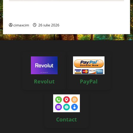
Managementul deșeurilor în România: probleme
reale, soluții și tehnologii noi
cimaxcim
26 iulie 2026
Revolut
PayPal
Contact