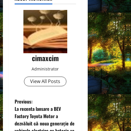
cimaxcim
Administrator
View All Posts
P
Previous:
La recenta lansare a BEV
o
Factory Toyota Motor a
dezvăluit că noua generație de
s
vehicule electrice cu baterie va