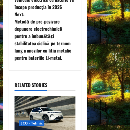
t
începe producția în 2026
Next:
n
Metodă de pre-pasivare
depunere electrochimică
a
pentru a îmbunătăți
v
stabilitatea ciclică pe termen
lung a anozilor cu litiu metalic
i
pentru bateriile Li-metal.
g
a
RELATED STORIES
t
i
o
ECO - Tehnic