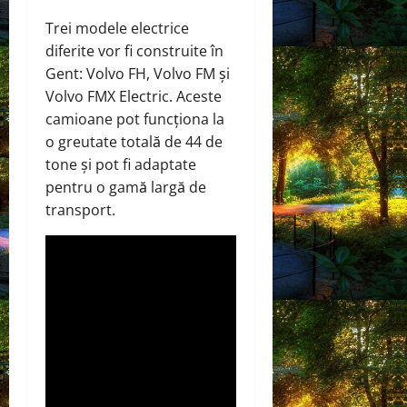
Trei modele electrice
diferite vor fi construite în
Gent: Volvo FH, Volvo FM și
Volvo FMX Electric.
Aceste
camioane pot funcționa la
o greutate totală de 44 de
tone și pot fi adaptate
pentru o gamă largă
de
transport.