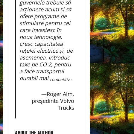
guvernele trebuie să
acționeze acum și să
ofere programe de
stimulare pentru cei
care investesc în
noua tehnologie,
cresc capacitatea
rețelei electrice și, de
asemenea, introduc
taxe pe CO 2, pentru
a face transportul
durabil mai
.
competitiv
—Roger Alm,
președinte Volvo
Trucks
ABOUT THE AUTHOR