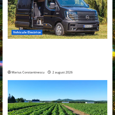
Vehicule Electrice
Interstar‑e Relax: Nissan și Eifelland au creat o
rulotă electrică care folosește bateria de 87 kWh nu
doar pentru tracțiune, ci și pentru încălzire complet
off‑grid
Marius Constantinescu
2 august 2026