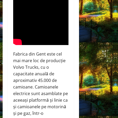
Fabrica din Gent este cel
mai mare loc de producție
Volvo Trucks, cu o
capacitate anuală de
aproximativ 45.000 de
camioane. Camioanele
electrice sunt asamblate pe
aceeași platformă și linie ca
și camioanele pe motorină
și pe gaz, într-o