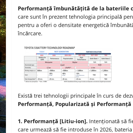
Performanță îmbunătățită de la bateriile cu
care sunt în prezent tehnologia principală pe
pentru a oferi o densitate energetică îmbunătăț
încărcare.
Există trei tehnologii principale în curs de dezv
Performanță, Popularizată și Performanță 
1. Performanță [Litiu-ion].
Intenționată să f
care urmează să fie introduse în 2026, bateri