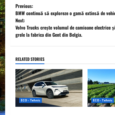
P
Previous:
BMW continuă să exploreze o gamă extinsă de vehicu
o
Next:
s
Volvo Trucks crește volumul de camioane electrice și
grele la fabrica din Gent din Belgia.
t
n
a
RELATED STORIES
v
i
g
ECO - Tehnic
ECO - Tehnic
a
Geely lansează „Thunder”, unul
Agricultura Vii