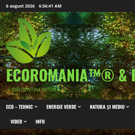
Skip
6 august 2026
6:56:43 AM
to
content
ECOROMANIA™® & 
-= IDEI PENTRU VIITOR =-
ECO – TEHNIC
ENERGIE VERDE
NATURA ȘI MEDIU
VIDEO
INFO