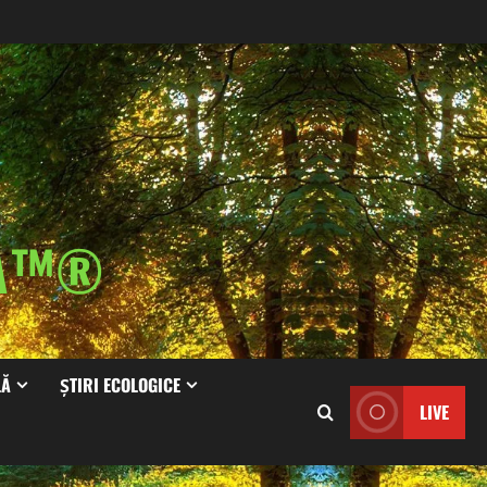
IA™®
LĂ
ȘTIRI ECOLOGICE
LIVE