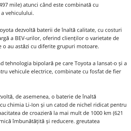
(497 mile) atunci când este combinată cu
a vehiculului.
oyota dezvoltă baterii de înaltă calitate, cu costuri
rgă a BEV-urilor, oferind clienților o varietate de
e o au astăzi cu diferite grupuri motoare.
nd tehnologia bipolară pe care Toyota a lansat-o și a
tru vehicule electrice, combinate cu fosfat de fier
voltă, de asemenea, o baterie de înaltă
u chimia Li-Ion și un catod de nichel ridicat pentru
pacitatea de croazieră la mai mult de 1000 km (621
mică îmbunătățită și reducere. greutatea