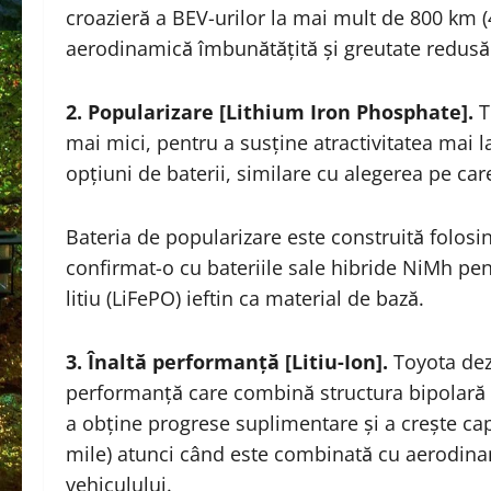
croazieră a BEV-urilor la mai mult de 800 km 
aerodinamică îmbunătățită și greutate redusă 
2. Popularizare [Lithium Iron Phosphate].
T
mai mici, pentru a susține atractivitatea mai la
opțiuni de baterii, similare cu alegerea pe car
Bateria de popularizare este construită folosi
confirmat-o cu bateriile sale hibride NiMh pen
litiu (LiFePO) ieftin ca material de bază.
3. Înaltă performanță [Litiu-Ion].
Toyota dez
performanță care combină structura bipolară c
a obține progrese suplimentare și a crește ca
mile) atunci când este combinată cu aerodina
vehiculului.