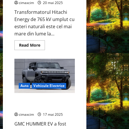
de
cimaxcim
20 mai 2025
600
km,
Transformatorul Hitachi
încărcare
în
Energy de 765 kV umplut cu
40
de
esteri naturali este cel mai
minute
mare din lume la...
Read
Read More
more
about
Hitachi
Energy
testează
cu
succes
un
transformator
revoluționar
Auto
Vehicule Electrice
de
765
kV
GMC HUMMER EV 2026
pentru
a
introduce modul King Crab
îmbunătăți
siguranța
cimaxcim
17 mai 2025
și
protecția
GMC HUMMER EV a fost
mediului