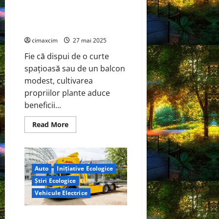
plante aduce beneficii
semnificative pentru sănătate,
mediu și economie.
cimaxcim
27 mai 2025
Fie că dispui de o curte
spațioasă sau de un balcon
modest, cultivarea
propriilor plante aduce
beneficii...
Read
Read More
more
about
Revoluția
Verde
începe
în
Auto
Inițiative Ecologice
curtea
ta,
Știri Ecologice
cultivarea
propriilor
Vehicule Electrice
plante
aduce
beneficii
Testul DHL de 100 de zile al