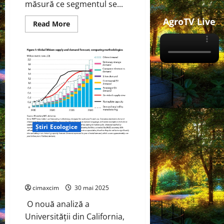
măsură ce segmentul se...
AgroTV Live
Read
Read More
more
about
Lotus
Eletre:
SUV-
ul
electric
care
zguduie
tradiția
și
redefinește
viitorul
Știri Ecologice
Cererea globală de litiu este
așteptată să crească rapid în
următorii 25 de ani.
cimaxcim
30 mai 2025
O nouă analiză a
Universității din California,