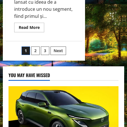
în
lansat cu ideea de a
rețelele
electrice
introduce un nou segment,
fiind primul și...
Read
Read More
more
about
GMC
HUMMER
EV
Paginație
1
2
3
Next
2026
introduce
modul
articole
King
Crab
YOU MAY HAVE MISSED