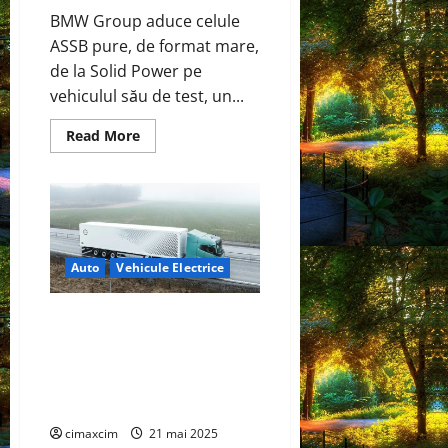
BMW Group aduce celule
ASSB pure, de format mare,
de la Solid Power pe
vehiculul său de test, un...
Read
Read More
more
about
BMW
Group
și
Solid
Power
testează
celule
Auto
Vehicule Electrice
de
baterie
în
stare
Volvo Trucks va lansa un nou
solidă
camion electric pentru distanțe
într-
un
lungi în trimestrul 2 al anului
BMW
2026; autonomie de 600 km,
i7
încărcare în 40 de minute
cimaxcim
21 mai 2025