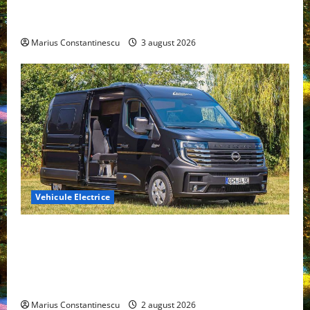
compacte și eficiente sisteme de acționare electrică
din lume
Marius Constantinescu
3 august 2026
Vehicule Electrice
Interstar‑e Relax: Nissan și Eifelland au creat o
rulotă electrică care folosește bateria de 87 kWh nu
doar pentru tracțiune, ci și pentru încălzire complet
off‑grid
Marius Constantinescu
2 august 2026