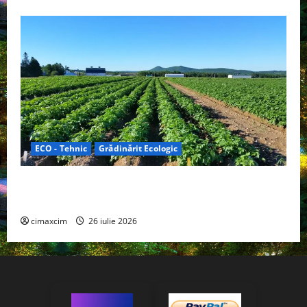
ECO - Tehnic
Grădinărit Ecologic
Agricultura Viitorului: Tranziția Ecologică bazată pe
Tehnologie, nu pe Chimicale
cimaxcim
26 iulie 2026