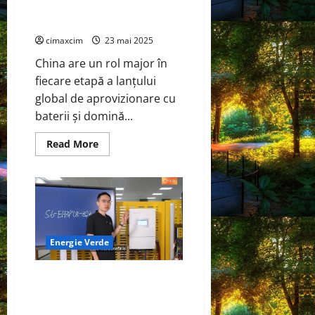
China domină comerțul global
redus
emisiile
cu minerale pentru baterii
de
CO2
cimaxcim
23 mai 2025
cu
90%
China are un rol major în
fiecare etapă a lanțului
global de aprovizionare cu
baterii și domină...
Read
Read More
more
about
China
domină
comerțul
global
cu
minerale
pentru
baterii
Energie Verde
Solis atinge jumătatea
drumului cu lansări de produse
interesante și prezentări