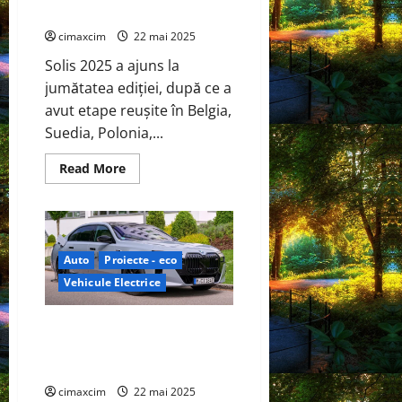
regionale
cimaxcim
22 mai 2025
Solis 2025 a ajuns la
jumătatea ediției, după ce a
avut etape reușite în Belgia,
Suedia, Polonia,...
Read
Read More
more
about
Solis
atinge
jumătatea
drumului
cu
Auto
Proiecte - eco
lansări
de
Vehicule Electrice
produse
interesante
și
BMW Group și Solid Power
prezentări
regionale
testează celule de baterie în
stare solidă într-un BMW i7
cimaxcim
22 mai 2025