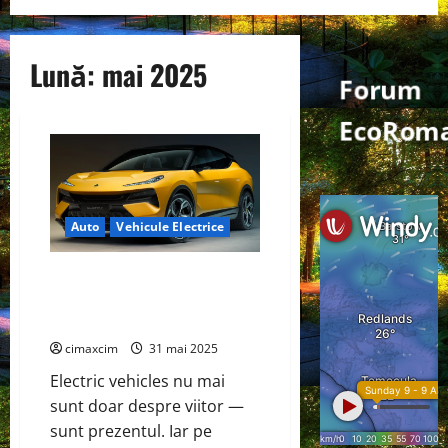
Lună:
mai 2025
Forum
EcoRoma
Auto
Vehicule Electrice
Lotus Eletre: SUV-ul electric
care zguduie tradiția și
redefinește viitorul
cimaxcim
31 mai 2025
Electric vehicles nu mai
sunt doar despre viitor —
sunt prezentul. Iar pe