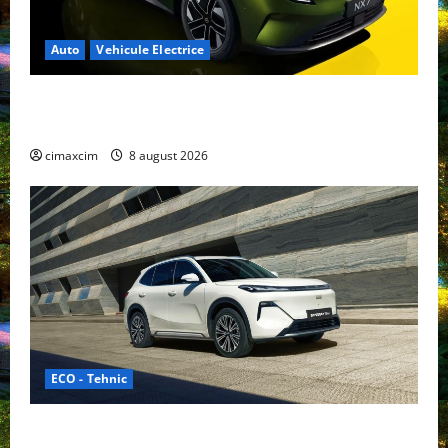
Auto
Vehicule Electrice
Nissan NX7: SUV-ul electrificat accesibil care extinde
gama Nissan în China
cimaxcim
8 august 2026
ECO - Tehnic
Geely lansează „Thunder”, unul dintre cele mai