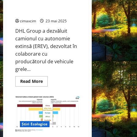
semnificative
pentru
camionului Scania EREV a redus
sănătate,
emisiile de CO2 cu 90%
mediu
și
cimaxcim
23 mai 2025
economie.
DHL Group a dezvăluit
camionul cu autonomie
extinsă (EREV), dezvoltat în
colaborare cu
producătorul de vehicule
grele...
Read
Read More
more
about
Testul
DHL
de
100
de
zile
al
camionului
Știri Ecologice
Scania
EREV
a