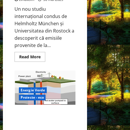
Un nou studiu
internațional condus de
Helmholtz München și
Universitatea din Rostock a
descoperit că emisiile
provenite de la...
Read
Read More
more
about
Un
studiu
arată
că
îmbătrânirea
atmosferică
Energie Verde
face
ca
Proiecte - eco
emisiile
GPF
ale
Energia geotermală din Marele
mașinilor
EURO
Bazin al Nevadei ar putea
6d
produce electricitate pentru
să
fie