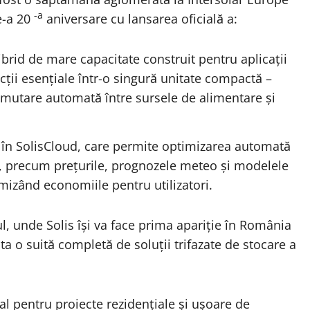
-a
e-a 20
aniversare cu lansarea oficială a:
ibrid de mare capacitate construit pentru aplicații
cții esențiale într-o singură unitate compactă –
comutare automată între sursele de alimentare și
t în SolisCloud, care permite optimizarea automată
al, precum prețurile, prognozele meteo și modelele
imizând economiile pentru utilizatori.
, unde Solis își va face prima apariție în România
a o suită completă de soluții trifazate de stocare a
al pentru proiecte rezidențiale și ușoare de