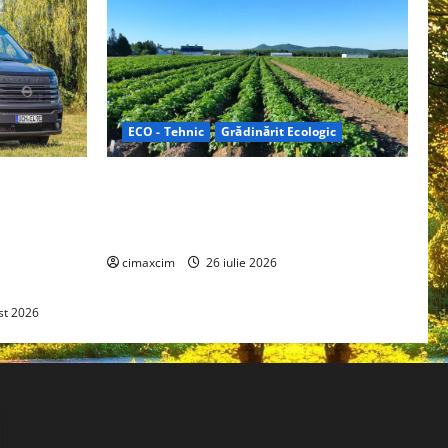
ECO - Tehnic
Grădinărit Ecologic
ifelland au
Agricultura Viitorului: Tranziția
 folosește
Ecologică bazată pe Tehnologie, nu pe
entru
Chimicale
zire complet
cimaxcim
26 iulie 2026
st 2026