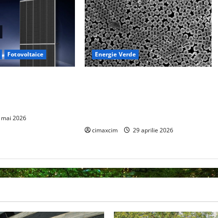
Fotovoltaice
Energie Verde
sează noile module
Dispozitiv la scară nanometrică
e 760W – un nou
generează electricitate continuă
ologia TOPCon
prin evaporarea apei și a luminii
solare
 mai 2026
cimaxcim
29 aprilie 2026