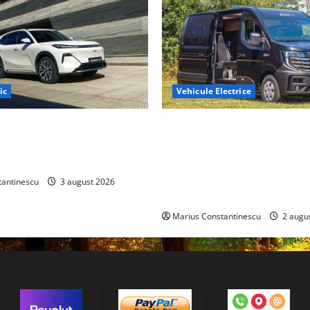
ic
Vehicule Electrice
ază „Thunder”, unul dintre
Interstar‑e Relax: Nissan și E
mpacte și eficiente sisteme
creat o rulotă electrică care
e electrică din lume
bateria de 87 kWh nu doar p
tracțiune, ci și pentru încăl
tantinescu
3 august 2026
off‑grid
Marius Constantinescu
2 augu