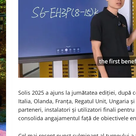
Solis 2025 a ajuns la jumătatea ediției, după c
Italia, Olanda, Franța, Regatul Unit, Ungaria ș
parteneri, instalatori și utilizatori finali pentr
consolida angajamentul față de obiectivele en
Cel mai recent punct culminant al turneului a