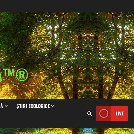
IA™®
LĂ
ȘTIRI ECOLOGICE
LIVE