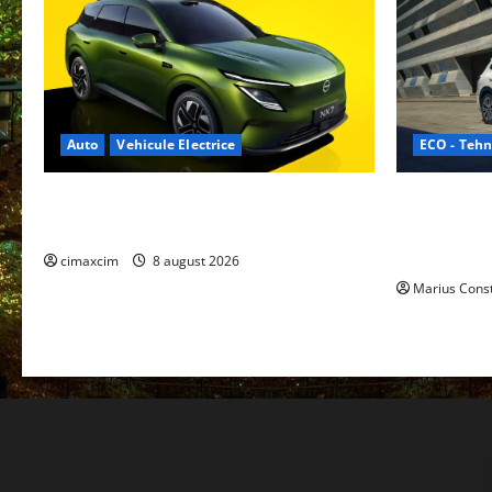
ECO - Tehn
Auto
Vehicule Electrice
Geely lanse
Nissan NX7: SUV-ul electrificat accesibil
cele mai co
care extinde gama Nissan în China
de acționar
cimaxcim
8 august 2026
Marius Cons