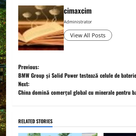
cimaxcim
Administrator
View All Posts
P
Previous:
BMW Group și Solid Power testează celule de baterie
o
Next:
s
China domină comerțul global cu minerale pentru ba
t
n
RELATED STORIES
a