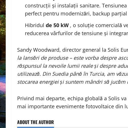
construcții și instalații sanitare. Tensiunea
perfect pentru modernizări, backup parțial ș
Hibridul
de 50 kW
, o soluție comercială ve
reducerea vârfurilor de tensiune și integrar
Sandy Woodward, director general la Solis Eu
la lansări de produse – este vorba despre ascu
răspunsul la nevoile lumii reale și despre ad
utilizează. Din Suedia până în Turcia, am văzut
stocarea energiei și suntem mândri să jucăm u
Privind mai departe, echipa globală a Solis va 
mai importante evenimente fotovoltaice din l
ABOUT THE AUTHOR