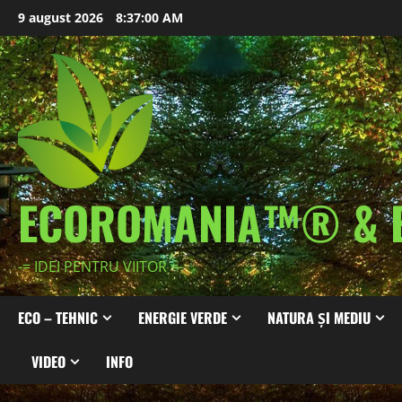
Skip
9 august 2026
8:37:02 AM
to
content
ECOROMANIA™® & 
-= IDEI PENTRU VIITOR =-
ECO – TEHNIC
ENERGIE VERDE
NATURA ȘI MEDIU
VIDEO
INFO