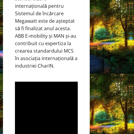
internațională pentru
Sistemul de încărcare
Megawatt este de așteptat
să fi finalizat anul acesta.
ABB E-mobility și MAN și-au
contribuit cu expertiza la
crearea standardului MCS
în asociația internațională a
industriei CharIN.