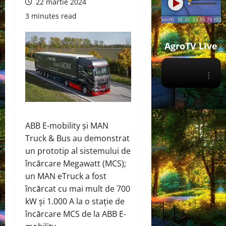
22 martie 2024
3 minutes read
AgroTV Live
ABB E-mobility și MAN
Truck & Bus au
demonstrat
un prototip al sistemului de
încărcare Megawatt (MCS);
un MAN eTruck a fost
încărcat cu mai mult de 700
kW și 1.000 A la o stație de
încărcare MCS de la ABB E-