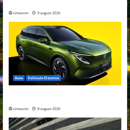
completă 2026
cimaxcim
9 august 2026
Auto
Vehicule Electrice
Nissan NX7: SUV-ul electrificat accesibil care extinde
gama Nissan în China
cimaxcim
8 august 2026