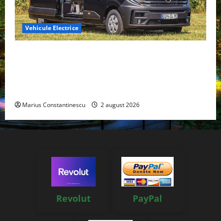
Vehicule Electrice
Interstar‑e Relax: Nissan și Eifelland au creat o
rulotă electrică care folosește bateria de 87 kWh nu
doar pentru tracțiune, ci și pentru încălzire complet
off‑grid
Marius Constantinescu
2 august 2026
Revolut
PayPal