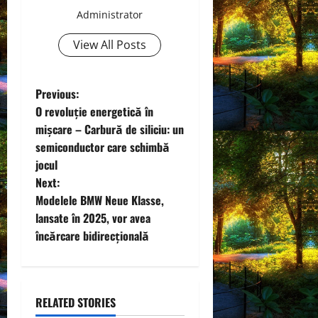
Administrator
View All Posts
P
Previous:
O revoluție energetică în
o
mișcare – Carbură de siliciu: un
semiconductor care schimbă
s
jocul
t
Next:
Modelele BMW Neue Klasse,
n
lansate în 2025, vor avea
încărcare bidirecțională
a
v
i
RELATED STORIES