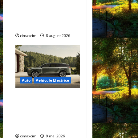
Nissan NX7: SUV-ul
electrificat accesibil care
extinde gama Nissan în
China
cimaxcim
8 august 2026
Auto
Vehicule Electrice
Lexus TZ 2027 – SUV
electric cu 7 locuri,
autonomie de până la 480
km și tracțiune integrală
standard
cimaxcim
9 mai 2026