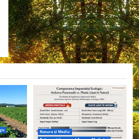
gic
Natura și Mediu