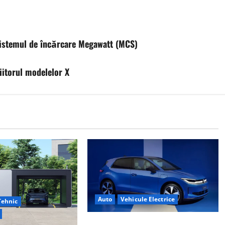
istemul de încărcare Megawatt (MCS)
iitorul modelelor X
Auto
Vehicule Electrice
Tehnic