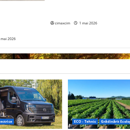
Volkswagen ID. Polo – Lansare
oficială: un nou capitol electric
 tehnologia care
pentru un nume legendar
le jocului: baterii EV
n 6,5 minute. BYD și
cimaxcim
1 mai 2026
evoluția globală
 mai 2026
ectrice
ECO - Tehnic
Grădinărit Ecolo