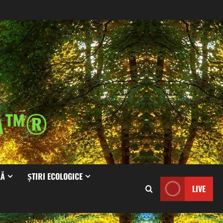
IA™®
LĂ
ȘTIRI ECOLOGICE
LIVE