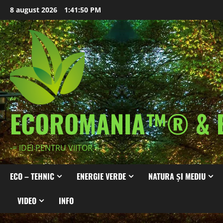
Skip
8 august 2026
1:41:52 PM
to
content
ECOROMANIA™® & 
-= IDEI PENTRU VIITOR =-
ECO – TEHNIC
ENERGIE VERDE
NATURA ȘI MEDIU
VIDEO
INFO