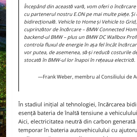
Începând din această vară, vom oferi o încărcare
cu partenerul nostru E.ON pe mai multe piețe. Și
bidirecțională. Vehicle to Home și Vehicle to Gri
cuprinzător de încărcare – BMW Connected Home 
backend-ul BMW – plus un BMW DC Wallbox Professio
controla fluxul de energie în așa fel încât încărcare
vor putea, de asemenea, să-și reducă costurile de
stocată în BMW-ul lor înapoi în rețeaua electrică.
—Frank Weber, membru al Consiliului de A
În stadiul inițial al tehnologiei, încărcarea bi
esență bateria de înaltă tensiune a vehiculului
Aici, electricitatea neutră din carbon generată 
temporar în bateria autovehiculului cu ajuto