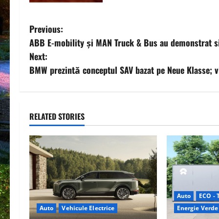
P
Previous:
ABB E-mobility și MAN Truck & Bus au demonstrat s
o
Next:
s
BMW prezintă conceptul SAV bazat pe Neue Klasse; v
t
n
RELATED STORIES
a
v
i
g
Auto
ECO - 
Auto
Vehicule Electrice
Energie Verde
a