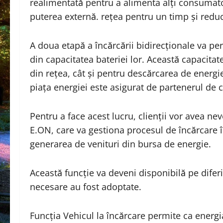
realimentată pentru a alimenta alți consumato
puterea externă. rețea pentru un timp și reduc
A doua etapă a încărcării bidirecționale va per
din capacitatea bateriei lor. Această capacitate
din rețea, cât și pentru descărcarea de energi
piața energiei este asigurat de partenerul d
Pentru a face acest lucru, clienții vor avea nev
E.ON, care va gestiona procesul de încărcar
generarea de venituri din bursa de energie.
Această funcție va deveni disponibilă pe dife
necesare au fost adoptate.
Funcția Vehicul la încărcare permite ca energia