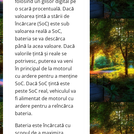
folosind un glisor digital pe
o scară procentuală. Dacă
valoarea țintă a stării de
încărcare (SoC) este sub
valoarea reală a SoC,
bateria se va descărca
până la acea valoare. Dacă
valorile țintă și reale se
potrivesc, puterea va veni
în principal de la motorul
cu ardere pentru a menține
SoC. Dacă SoC țintă este
peste SoC real, vehiculul va
fi alimentat de motorul cu
ardere pentru a reîncărca
bateria.
Bateria este încărcată cu
scopul de a maximiza