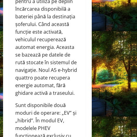
pentru a utiliza pe deplin
încărcarea disponibilă a
bateriei până la destinația
șoferului. Când această
funcție este activată,
vehiculul recuperează
automat energia. Aceasta
se bazează pe datele de
rută stocate în sistemul de
navigație. Noul A5 e-hybrid
quattro poate recupera
energie automat, fără
ghidare activă a traseului.
Sunt disponibile două
moduri de operare: „EV” și
„hibrid”. În modul EV,
modelele PHEV
funcționează exclusiv cu