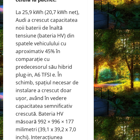
La 25,9 kWh (20,7 kWh net),
Audi a crescut capacitatea
noii baterii de înaltă
tensiune (bateria HV) din
spatele vehiculului cu
aproximativ 45% în
comparație cu
predecesorul său hibrid
plug-in, A6 TFSI e. În
schimb, spațiul necesar de
instalare a crescut doar
ușor, având în vedere
capacitatea semnificativ
crescută. Bateria HV
măsoară 992 × 996 × 177
milimetri (39,1 x 39,2 x 7,0
inchi). Interacțiunea