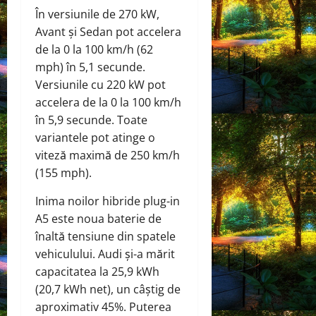
În versiunile de 270 kW,
Avant și Sedan pot accelera
de la 0 la 100 km/h (62
mph) în 5,1 secunde.
Versiunile cu 220 kW pot
accelera de la 0 la 100 km/h
în 5,9 secunde. Toate
variantele pot atinge o
viteză maximă de 250 km/h
(155 mph).
Inima noilor hibride plug-in
A5 este noua baterie de
înaltă tensiune din spatele
vehiculului. Audi și-a mărit
capacitatea la 25,9 kWh
(20,7 kWh net), un câștig de
aproximativ 45%. Puterea