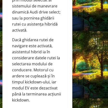
prin modul selectat al
sistemului de manevrare
dinamică Audi drive select;
sau la pornirea ghidării
rutei cu asistența hibridă
activată.
Dacă ghidarea rutei de
navigare este activată,
asistentul hibrid ia în
considerare datele rutei la
selectarea modului de
conducere. Motorul cu
ardere se cuplează și în
timpul kickdown-ului, iar
modul EV este dezactivat
până la terminarea acțiunii
kickdown.