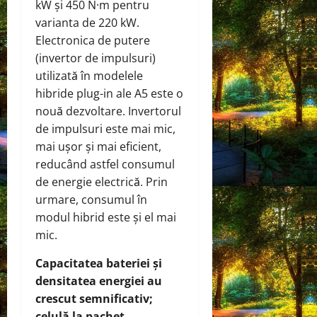
kW și 450 N·m pentru
varianta de 220 kW.
Electronica de putere
(invertor de impulsuri)
utilizată în modelele
hibride plug-in ale A5 este o
nouă dezvoltare. Invertorul
de impulsuri este mai mic,
mai ușor și mai eficient,
reducând astfel consumul
de energie electrică. Prin
urmare, consumul în
modul hibrid este și el mai
mic.
Capacitatea bateriei și
densitatea energiei au
crescut semnificativ;
celulă la pachet.