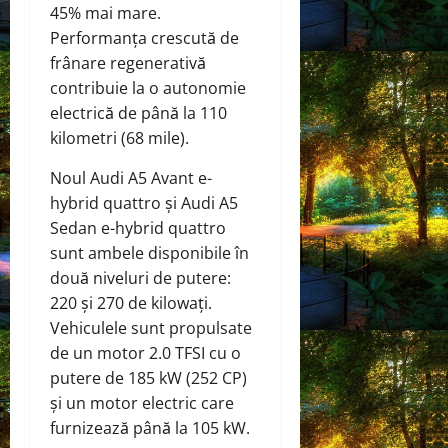
45% mai mare.
Performanța crescută de
frânare regenerativă
contribuie la o autonomie
electrică de până la 110
kilometri (68 mile).
Noul Audi A5 Avant e-
hybrid quattro și Audi A5
Sedan e-hybrid quattro
sunt ambele disponibile în
două niveluri de putere:
220 și 270 de kilowați.
Vehiculele sunt propulsate
de un motor 2.0 TFSI cu o
putere de 185 kW (252 CP)
și un motor electric care
furnizează până la 105 kW.