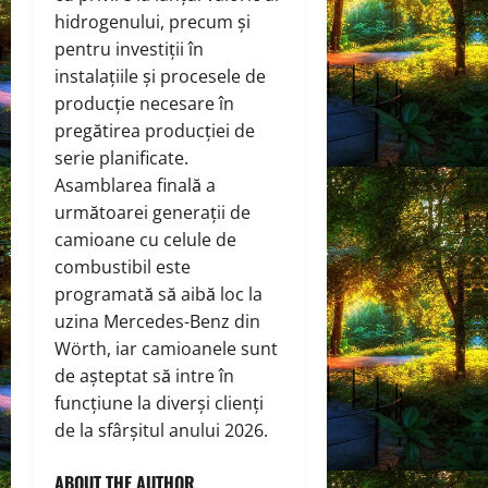
hidrogenului, precum și
pentru investiții în
instalațiile și procesele de
producție necesare în
pregătirea producției de
serie planificate.
Asamblarea finală a
următoarei generații de
camioane cu celule de
combustibil este
programată să aibă loc la
uzina Mercedes-Benz din
Wörth, iar camioanele sunt
de așteptat să intre în
funcțiune la diverși clienți
de la sfârșitul anului 2026.
ABOUT THE AUTHOR