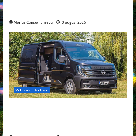
compacte și eficiente sisteme de acționare electrică
din lume
Marius Constantinescu
3 august 2026
Vehicule Electrice
Interstar‑e Relax: Nissan și Eifelland au creat o
rulotă electrică care folosește bateria de 87 kWh nu
doar pentru tracțiune, ci și pentru încălzire complet
off‑grid