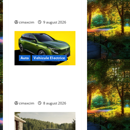
n
cu autonomie reală de 300
km. Analiză completă 2026
cimaxcim
9 august 2026
Auto
Vehicule Electrice
Nissan NX7: SUV-ul
electrificat accesibil care
extinde gama Nissan în
China
cimaxcim
8 august 2026