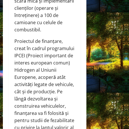
scară mică și implementării
clienților (operare și
întreținere) a 100 de
camioane cu celule de
combustibil.
Proiectul de finanțare,
creat în cadrul programului
IPCEI (Proiect important de
interes european comun)
Hidrogen al Uniunii
Europene, acoperă atât
activități legate de vehicule,
cât și de producție. Pe
lângă dezvoltarea și
construirea vehiculelor,
finanțarea va fi folosită și
pentru studii de fezabilitate
cu privire la lanțul valoric al