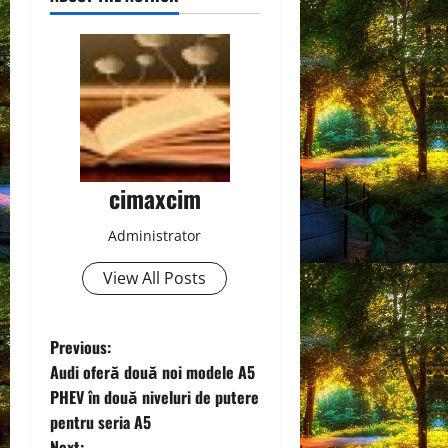
cimaxcim
Administrator
View All Posts
P
Previous:
Audi oferă două noi modele A5
o
PHEV în două niveluri de putere
pentru seria A5
s
Next: