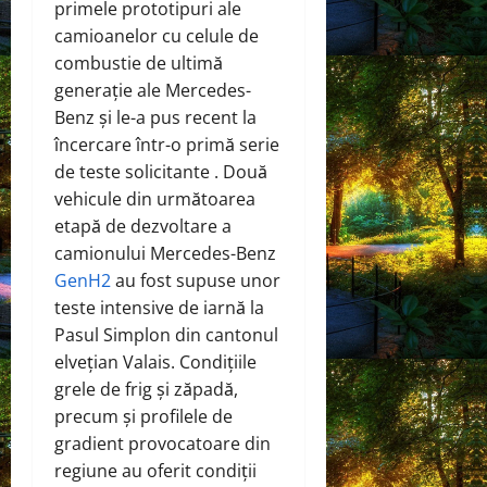
primele prototipuri ale
camioanelor cu celule de
combustie de ultimă
generație ale Mercedes-
Benz și le-a pus recent la
încercare într-o primă serie
de
teste
solicitante . Două
vehicule din următoarea
etapă de dezvoltare a
camionului Mercedes-Benz
GenH2
au fost supuse unor
teste intensive de iarnă la
Pasul Simplon din cantonul
elvețian Valais. Condițiile
grele de frig și zăpadă,
precum și profilele de
gradient provocatoare din
regiune au oferit condiții