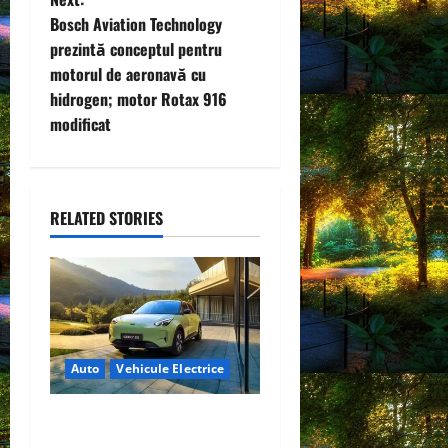
t
Bosch Aviation Technology
prezintă conceptul pentru
n
motorul de aeronavă cu
hidrogen; motor Rotax 916
a
modificat
v
i
RELATED STORIES
g
a
t
i
Auto
Vehicule Electrice
o
Geely E2 – cea mai ieftină
mașină electrică din China