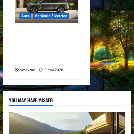
Auto
Vehicule Electrice
Lexus TZ 2027 – SUV
electric cu 7 locuri,
autonomie de până la 480
km și tracțiune integrală
standard
cimaxcim
9 mai 2026
YOU MAY HAVE MISSED