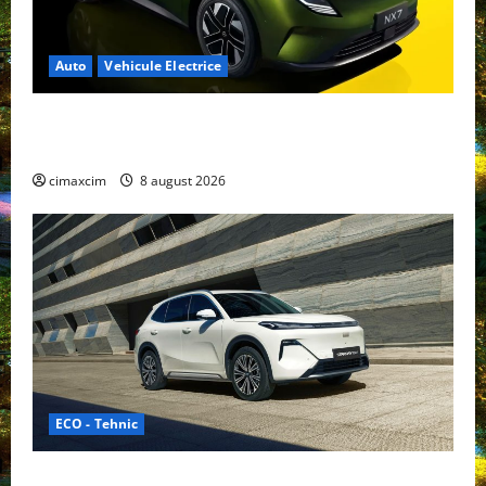
Auto
Vehicule Electrice
Nissan NX7: SUV-ul electrificat accesibil care extinde
gama Nissan în China
cimaxcim
8 august 2026
ECO - Tehnic
Geely lansează „Thunder”, unul dintre cele mai