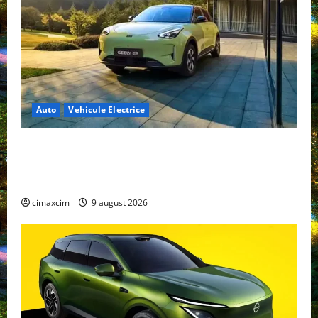
Auto
Vehicule Electrice
Geely E2 – cea mai ieftină mașină electrică din
China cu autonomie reală de 300 km. Analiză
completă 2026
cimaxcim
9 august 2026