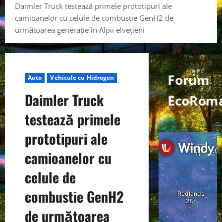
Daimler Truck testează primele prototipuri ale
camioanelor cu celule de combustie GenH2 de
următoarea generație în Alpii elvețieni
Forum
Auto
Vehicule cu Hidrogen
Daimler Truck
EcoRoma
testează primele
prototipuri ale
camioanelor cu
celule de
combustie GenH2
de următoarea