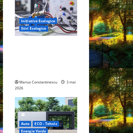
Inițiative Ecologice
Știri Ecologice
Un nou design al celulelor
de combustibil pe bază de
hidrogen ar putea debloca
tehnologii cheie de energie
curată
Marius Constantinescu
3 mai
2026
Auto
ECO - Tehnic
Energie Verde