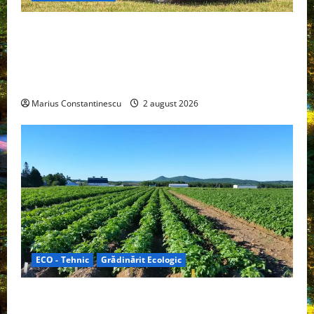
Interstar‑e Relax: Nissan și Eifelland au creat o
rulotă electrică care folosește bateria de 87 kWh nu
doar pentru tracțiune, ci și pentru încălzire complet
off‑grid
Marius Constantinescu
2 august 2026
ECO - Tehnic
Grădinărit Ecologic
Agricultura Viitorului: Tranziția Ecologică bazată pe
Tehnologie, nu pe Chimicale