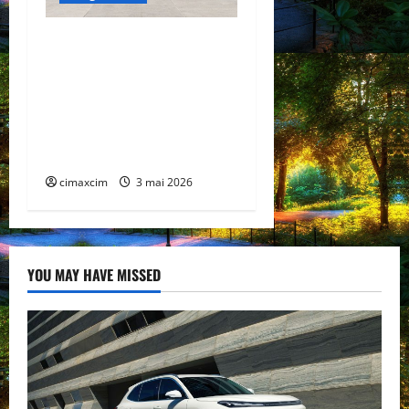
China prezintă tehnologia
care schimbă regulile
jocului: baterii EV cu
încărcare în 6,5 minute.
BYD și CATL conduc
revoluția globală
cimaxcim
3 mai 2026
YOU MAY HAVE MISSED