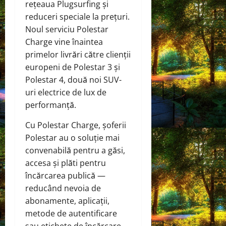
rețeaua Plugsurfing și
reduceri speciale la prețuri.
Noul serviciu Polestar
Charge vine înaintea
primelor livrări către clienții
europeni de Polestar 3 și
Polestar 4, două noi SUV-
uri electrice de lux de
performanță.
Cu Polestar Charge, șoferii
Polestar au o soluție mai
convenabilă pentru a găsi,
accesa și plăti pentru
încărcarea publică —
reducând nevoia de
abonamente, aplicații,
metode de autentificare
sau etichete de încărcare