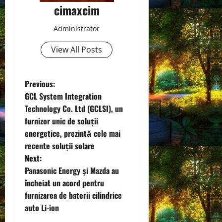
cimaxcim
Administrator
View All Posts
P
Previous:
GCL System Integration
o
Technology Co. Ltd (GCLSI), un
furnizor unic de soluții
s
energetice, prezintă cele mai
t
recente soluții solare
Next:
n
Panasonic Energy și Mazda au
încheiat un acord pentru
a
furnizarea de baterii cilindrice
v
auto Li-ion