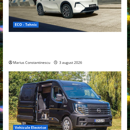
ECO - Tehnic
Geely lansează „Thunder”, unul dintre cele mai
compacte și eficiente sisteme de acționare electrică
din lume
Marius Constantinescu
3 august 2026
Vehicule Electrice