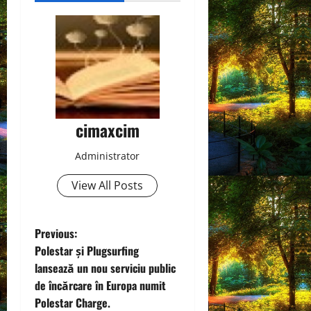
cimaxcim
Administrator
View All Posts
P
Previous:
Polestar și Plugsurfing
o
lansează un nou serviciu public
de încărcare în Europa numit
s
Polestar Charge.