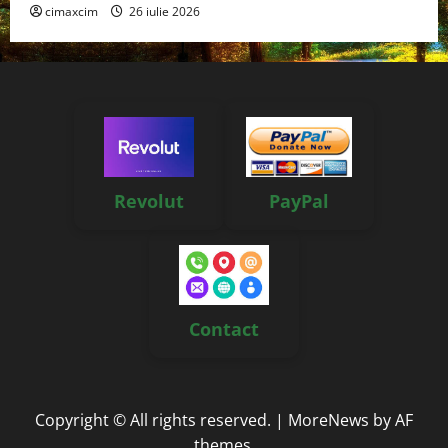
cimaxcim
26 iulie 2026
Revolut
PayPal
Contact
Copyright © All rights reserved.
|
MoreNews
by AF
themes.