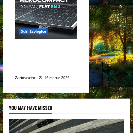
Știri Ecologice
AEROCOMPACT, a lansat o
extensie pentru sistemul
său de acoperiș plat
COMPACTFLAT SN2
cimaxcim
16 martie 2026
YOU MAY HAVE MISSED