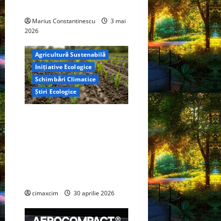
curată
Marius Constantinescu
3 mai
2026
Agricultură Sustenabilă
Inițiative Ecologice
Schimbări Climatice
Știri Ecologice
Cercetătorii de la Yale au
identificat o metodă
naturală prin care
agricultura ar putea deveni
un instrument major de
captare a carbonului
cimaxcim
30 aprilie 2026