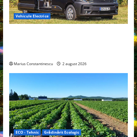
Vehicule Electrice
Interstar‑e Relax: Nissan și Eifelland au creat o
rulotă electrică care folosește bateria de 87 kWh nu
doar pentru tracțiune, ci și pentru încălzire complet
off‑grid
Marius Constantinescu
2 august 2026
ECO - Tehnic
Grădinărit Ecologic