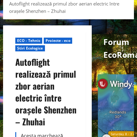
Autoflight realizează primul zbor aerian electric între
orașele Shenzhen – Zhuhai
Forum
ECO - Tehnic
Proiecte - eco
Știri Ecologice
EcoRoma
Autoflight
realizează primul
zbor aerian
electric între
orașele Shenzhen
– Zhuhai
Acesta marchează