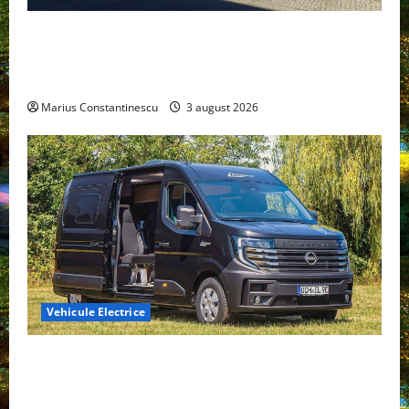
Geely lansează „Thunder”, unul dintre cele mai
compacte și eficiente sisteme de acționare electrică
din lume
Marius Constantinescu
3 august 2026
Vehicule Electrice
Interstar‑e Relax: Nissan și Eifelland au creat o
rulotă electrică care folosește bateria de 87 kWh nu
doar pentru tracțiune, ci și pentru încălzire complet