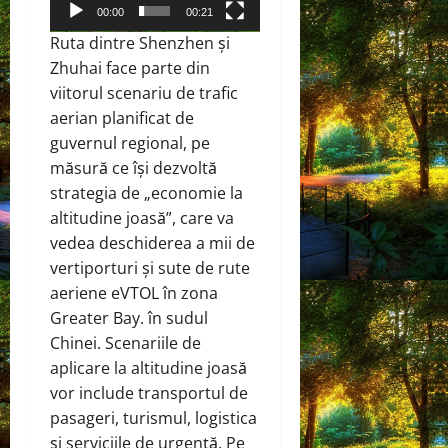
00:00
00:21
Ruta dintre Shenzhen și
Zhuhai face parte din
viitorul scenariu de trafic
aerian planificat de
guvernul regional, pe
măsură ce își dezvoltă
strategia de „economie la
altitudine joasă”, care va
vedea deschiderea a mii de
vertiporturi și sute de rute
aeriene eVTOL în zona
Greater Bay. în sudul
Chinei. Scenariile de
aplicare la altitudine joasă
vor include transportul de
pasageri, turismul, logistica
și serviciile de urgență. Pe