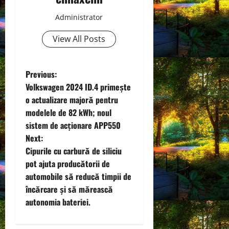
Administrator
View All Posts
P
Previous:
Volkswagen 2024 ID.4 primește
o
o actualizare majoră pentru
modelele de 82 kWh; noul
s
sistem de acţionare APP550
t
Next:
Cipurile cu carbură de siliciu
n
pot ajuta producătorii de
automobile să reducă timpii de
a
încărcare și să mărească
v
autonomia bateriei.
i