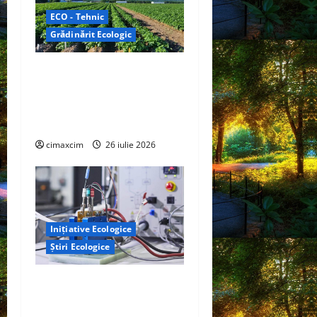
ECO - Tehnic
Grădinărit Ecologic
Agricultura Viitorului:
Tranziția Ecologică bazată
pe Tehnologie, nu pe
Chimicale
cimaxcim
26 iulie 2026
Inițiative Ecologice
Știri Ecologice
Un nou design al celulelor
de combustibil pe bază de