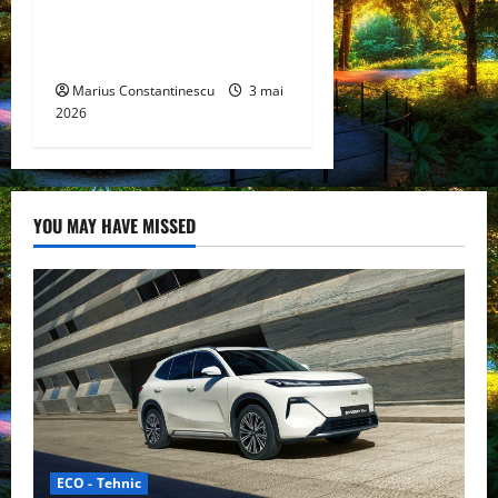
hidrogen ar putea debloca
tehnologii cheie de energie
curată
Marius Constantinescu
3 mai
2026
YOU MAY HAVE MISSED
ECO - Tehnic