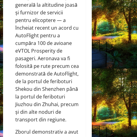
generală la altitudine joasă
și furnizor de servicii
pentru elicoptere — a
încheiat recent un acord cu
AutoFlight pentru a
cumpăra 100 de avioane
eVTOL Prosperity de
pasageri. Aeronava va fi
folosită pe rute precum cea
demonstrată de AutoFlight,
de la portul de feriboturi
Shekou din Shenzhen până
la portul de feriboturi
Jiuzhou din Zhuhai, precum
și din alte noduri de
transport din regiune.
Zborul demonstrativ a avut