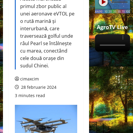
primul zbor public al
unei aeronave eVTOL pe
o rută marină și
AgroTV Live
interurbană, care
traversează golful unde
râul Pearl se întâlnește
cu marea, conectând
cele două orașe din
sudul Chinei.
cimaxcim
28 februarie 2024
3 minutes read