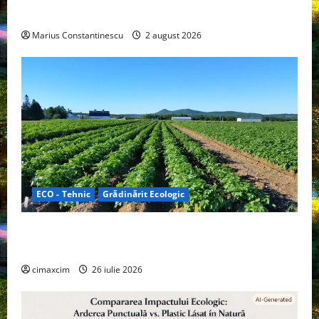
off‑grid
Marius Constantinescu
2 august 2026
ECO - Tehnic
Grădinărit Ecologic
Agricultura Viitorului: Tranziția Ecologică bazată pe
Tehnologie, nu pe Chimicale
cimaxcim
26 iulie 2026