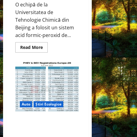
O echipă de la
Universitatea de
Tehnologie Chimică din
Beijing a folosit un sistem
acid formic-peroxid de...
Read
Read More
more
about
Cercetătorii
dezvoltă
o
metodă
nouă
pentru
recuperarea
selectivă
a
litiului
din
Auto
Știri Ecologice
bateriile
uzate
cu
Înmatriculările de vehicule
litiu
fier
electrice în Europa au depășit 2
fosfat
milioane de unități într-un an