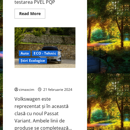
testarea PVEL PQP
loop
(PHIL)
Read
Read More
more
about
Modulul
DAS
Solar
de
tip
N
are
Auto
ECO - Tehnic
performanțe
excelente
Știri Ecologice
în
testarea
PVEL
PQP
Volkswagen ID.7 Tourer în
Europa
cimaxcim
21 februarie 2024
Volkswagen este
reprezentat și în această
clasă cu noul Passat
Variant. Ambele linii de
produse se completează...