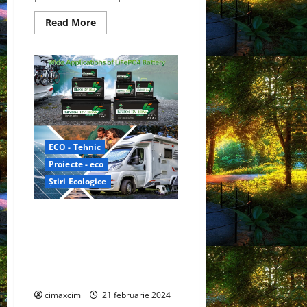
Read
Read More
more
about
Volkswagen
ID.7
Tourer
în
Europa
ECO - Tehnic
Proiecte - eco
Știri Ecologice
Cercetătorii dezvoltă o
metodă nouă pentru
recuperarea selectivă a litiului
din bateriile uzate cu litiu fier
fosfat
cimaxcim
21 februarie 2024