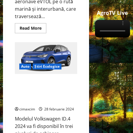
aeronave eVTOL pe o rută
marină și interurbană, care
AgroTV Live
traversează...
Read
Read More
more
about
Autoflight
realizează
primul
zbor
aerian
electric
între
Auto
Știri Ecologice
orașele
Shenzhen
–
Volkswagen 2024 ID.4 primește
Zhuhai
o actualizare majoră pentru
modelele de 82 kWh; noul
sistem de acţionare APP550
cimaxcim
28 februarie 2024
Modelul Volkswagen ID.4
2024 va fi disponibil în trei