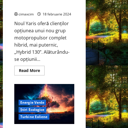
un nou grup motopropulsor
accesibile.
hibrid
cimaxcim
18 februarie 2024
Noul Yaris oferă clienților
opțiunea unui nou grup
motopropulsor complet
hibrid, mai puternic,
„Hybrid 130”. Alăturându-
se opțiunii...
Read
Read More
more
about
Toyota
a
actualizat
cea
mai
recentă
Energie Verde
generație
Știri Ecologice
a
lui
Turbine Eoliene
Yaris
cu
un