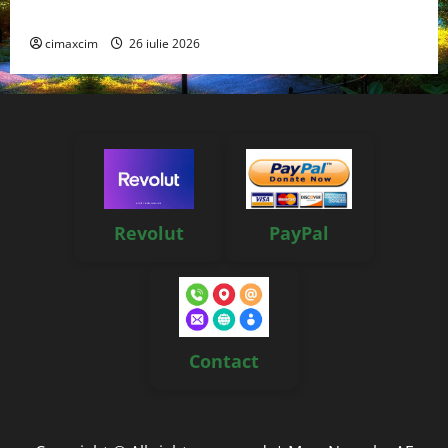
reale, soluții și tehnologii noi
cimaxcim
26 iulie 2026
Revolut
PayPal
Contact