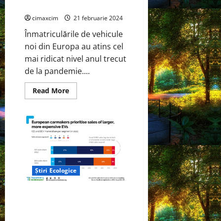
pentru prima dată în 2023
cimaxcim
21 februarie 2024
Înmatriculările de vehicule
noi din Europa au atins cel
mai ridicat nivel anul trecut
de la pandemie....
Read
Read More
more
about
Înmatriculările
de
vehicule
electrice
în
Europa
au
depășit
2
Știri Ecologice
milioane
de
unități
într-
Studiu T&E:Producătorii de
un
automobile din Europa nu
an
pentru
reușesc să livreze mașini