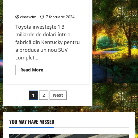
Toyota va produce un nou SUV
ieșit
de
complet electric in Kentucky
pe
linia
cimaxcim
7 februarie 2024
de
producție
Toyota investește 1,3
din
fabrica
miliarde de dolari într-o
fabrică din Kentucky pentru
a produce un nou SUV
complet...
Read
Read More
more
about
Toyota
va
produce
Paginație
1
2
Next
un
nou
SUV
articole
complet
electric
in
YOU MAY HAVE MISSED
Kentucky