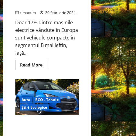
prima
electrice la prețuri accesibile.
dată
în
cimaxcim
2023
20 februarie 2024
Doar 17% dintre mașinile
electrice vândute în Europa
sunt vehicule compacte în
segmentul B mai ieftin,
față...
Read
Read More
more
about
Studiu
T&E:Producătorii
de
automobile
din
Europa
Auto
ECO - Tehnic
nu
reușesc
Știri Ecologice
să
livreze
mașini
Toyota a actualizat cea mai
electrice
la
recentă generație a lui Yaris cu
prețuri