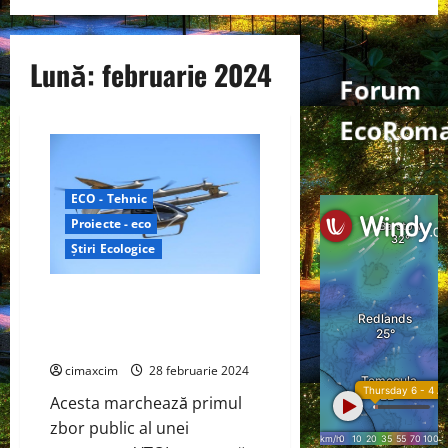
Lună:
februarie 2024
Forum
EcoRoma
ECO - Tehnic
Proiecte - eco
Știri Ecologice
Autoflight realizează primul
zbor aerian electric între
orașele Shenzhen – Zhuhai
cimaxcim
28 februarie 2024
Acesta marchează primul
zbor public al unei