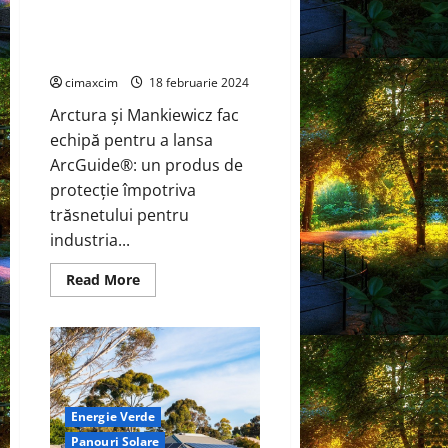
nou
ArcGuide®: un produs de
grup
protecție împotriva trăsnetului
motopropulsor
hibrid
pentru industria eoliană.
cimaxcim
18 februarie 2024
Arctura și Mankiewicz fac
echipă pentru a lansa
ArcGuide®: un produs de
protecție împotriva
trăsnetului pentru
industria...
Read
Read More
more
about
ArcGuide®:
un
produs
de
protecție
împotriva
trăsnetului
Energie Verde
pentru
industria
Panouri Solare
eoliană.