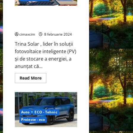
Trina Solar, a anunțat că primul
PV Vertex S+ 505W a ieșit de pe
linia de producție din fabrica
cimaxcim
8 februarie 2024
Trina Solar , lider în soluții
fotovoltaice inteligente (PV)
și de stocare a energiei, a
anunțat că...
Read
Read More
more
about
Trina
Solar,
a
anunțat
că
primul
Auto
ECO - Tehnic
PV
Vertex
Proiecte - eco
S+
505W
a