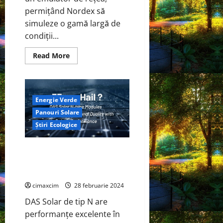
permițând Nordex să
simuleze o gamă largă de
condiții...
Read
Read More
more
about
Nordex
Group,
un
producător
Energie Verde
de
top
Panouri Solare
de
turbine
Știri Ecologice
eoliene,
avansează
tehnologia
Modulul DAS Solar de tip N are
turbinelor
eoliene
performanțe excelente în
cu
testarea PVEL PQP
un
nou
cimaxcim
28 februarie 2024
banc
de
DAS Solar de tip N are
testare
hardware-
performanțe excelente în
in-
the-