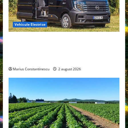
Vehicule Electrice
Interstar‑e Relax: Nissan și Eifelland au creat o
rulotă electrică care folosește bateria de 87 kWh nu
doar pentru tracțiune, ci și pentru încălzire complet
off‑grid
Marius Constantinescu
2 august 2026