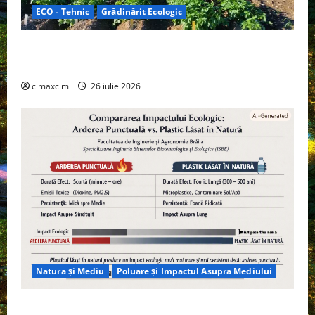
ECO - Tehnic
Grădinărit Ecologic
Agricultura Viitorului: Tranziția Ecologică bazată pe
Tehnologie, nu pe Chimicale
cimaxcim
26 iulie 2026
Natura și Mediu
Poluare și Impactul Asupra Mediului
Managementul deșeurilor în România: probleme