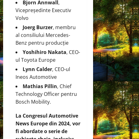
Bjorn Annwall
,
Vicepreședinte Executiv
Volvo
Joerg Burzer
, membru
al consiliului Mercedes-
Benz pentru producție
Yoshihiro Nakata
, CEO-
ul Toyota Europe
Lynn Calder
, CEO-ul
Ineos Automotive
Mathias Pillin
, Chief
Technology Officer pentru
Bosch Mobility.
La Congresul Automotive
News Europe din 2024, vor
fi abordate o serie de
subiecte cheie, inclusiv: