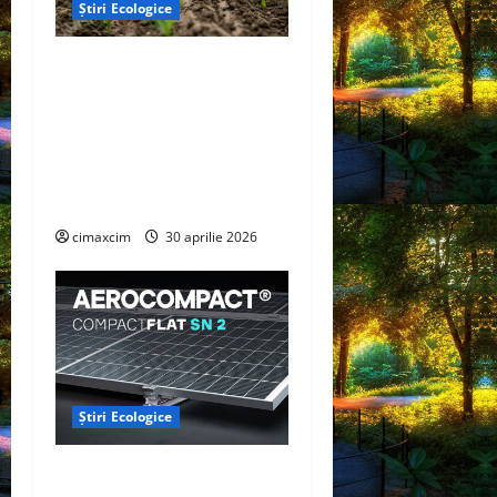
Știri Ecologice
Cercetătorii de la Yale au
identificat o metodă
naturală prin care
agricultura ar putea deveni
un instrument major de
captare a carbonului
cimaxcim
30 aprilie 2026
Știri Ecologice
AEROCOMPACT, a lansat o