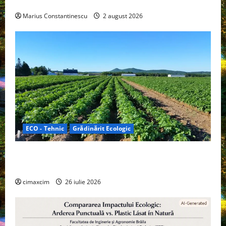
off‑grid
Marius Constantinescu
2 august 2026
ECO - Tehnic
Grădinărit Ecologic
Agricultura Viitorului: Tranziția Ecologică bazată pe
Tehnologie, nu pe Chimicale
cimaxcim
26 iulie 2026