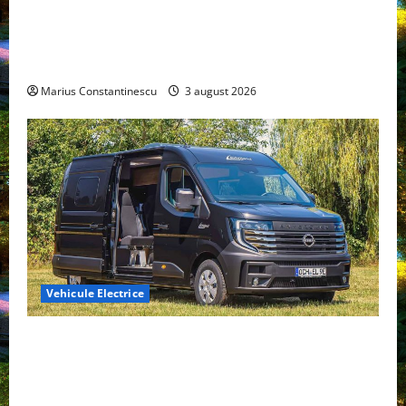
Geely lansează „Thunder”, unul dintre cele mai
compacte și eficiente sisteme de acționare electrică
din lume
Marius Constantinescu
3 august 2026
Vehicule Electrice
Interstar‑e Relax: Nissan și Eifelland au creat o
rulotă electrică care folosește bateria de 87 kWh nu
doar pentru tracțiune, ci și pentru încălzire complet