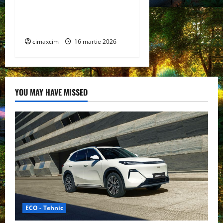
extensie pentru sistemul
său de acoperiș plat
COMPACTFLAT SN2
cimaxcim
16 martie 2026
YOU MAY HAVE MISSED
ECO - Tehnic