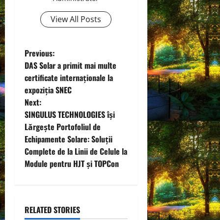
View All Posts
P
Previous:
DAS Solar a primit mai multe
o
certificate internaționale la
expoziția SNEC
s
Next:
t
SINGULUS TECHNOLOGIES își
Lărgește Portofoliul de
n
Echipamente Solare: Soluții
Complete de la Linii de Celule la
a
Module pentru HJT și TOPCon
v
i
RELATED STORIES