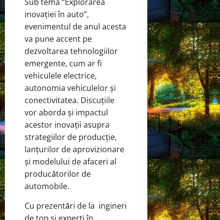
Sub tema “Explorarea
inovației în auto”,
evenimentul de anul acesta
va pune accent pe
dezvoltarea tehnologiilor
emergente, cum ar fi
vehiculele electrice,
autonomia vehiculelor și
conectivitatea. Discuțiile
vor aborda și impactul
acestor inovații asupra
strategiilor de producție,
lanțurilor de aprovizionare
și modelului de afaceri al
producătorilor de
automobile.
Cu prezentări de la ingineri
de top și experți în