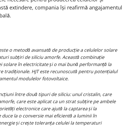
astă extindere, compania își reafirmă angajamentul
bală.
este o metodă avansată de producție a celulelor solare
aturi subțiri de siliciu amorfe. Această combinație
 solare în electricitate și o mai bună performanță la
re tradiționale. HJT este recunoscută pentru potențialul
damentul modulelor fotovoltaice.
iuni între două tipuri de siliciu: unul cristalin, care
l amorfe, care este aplicat ca un strat subțire pe ambele
oprietăți electronice care ajută la captarea și la
 duce la o conversie mai eficientă a luminii în
nergie și crește toleranța celulei la temperaturi