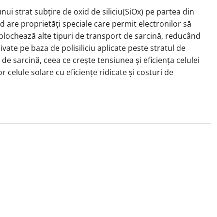
i strat subțire de oxid de siliciu(SiOx) pe partea din
xid are proprietăți speciale care permit electronilor să
e blochează alte tipuri de transport de sarcină, reducând
ivate pe baza de polisiliciu aplicate peste stratul de
de sarcină, ceea ce crește tensiunea și eficiența celulei
celule solare cu eficiențe ridicate și costuri de