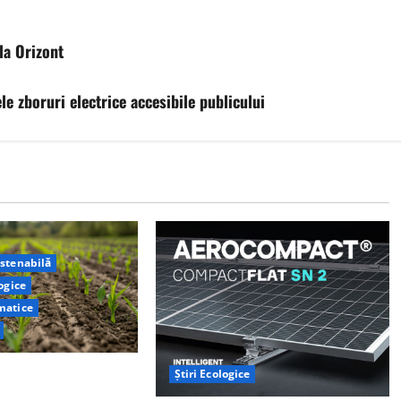
la Orizont
 zboruri electrice accesibile publicului
ustenabilă
logice
matice
e la Yale au
Știri Ecologice
metodă naturală prin