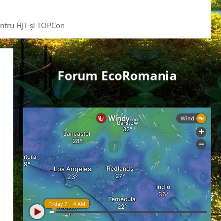
entru HJT și TOPCon
Forum EcoRomania