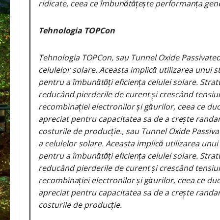
ridicate, ceea ce îmbunătățește performanța gener
Tehnologia TOPCon
Tehnologia TOPCon, sau Tunnel Oxide Passivated 
celulelor solare. Aceasta implică utilizarea unui st
pentru a îmbunătăți eficiența celulei solare. Stra
reducând pierderile de curent și crescând tensiun
recombinației electronilor și găurilor, ceea ce du
apreciat pentru capacitatea sa de a crește randa
costurile de producție., sau Tunnel Oxide Passiva
a celulelor solare. Aceasta implică utilizarea unui
pentru a îmbunătăți eficiența celulei solare. Stra
reducând pierderile de curent și crescând tensiun
recombinației electronilor și găurilor, ceea ce du
apreciat pentru capacitatea sa de a crește randa
costurile de producție.