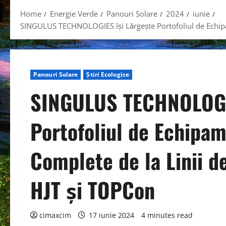
Home
Energie Verde
Panouri Solare
2024
iunie
SINGULUS TECHNOLOGIES își Lărgește Portofoliul de Echipam
Panouri Solare
Știri Ecologice
SINGULUS TECHNOLOGI
Portofoliul de Echipam
Complete de la Linii d
HJT și TOPCon
cimaxcim
17 iunie 2024
4 minutes read