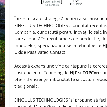
Într-o mișcare strategică pentru a-și consolida
SINGULUS TECHNOLOGIES a anunțat recent exti
Compania, cunoscută pentru inovațiile sale în
care acoperă întregul proces de producție, de 
modulelor, specializându-se în tehnologiile
H
Oxide Passivated Contact).
Această expansiune vine ca răspuns la cererea
cost-eficiente. Tehnologiile
HJT
și
TOPCon
sun
oferind eficiențe îmbunătățite și costuri redu
tradiționale.
SINGULUS TECHNOLOGIES își propune să facilit
sustenabilă, punând la dispoziție echipamente