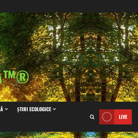
IA™®
LĂ
ȘTIRI ECOLOGICE
LIVE