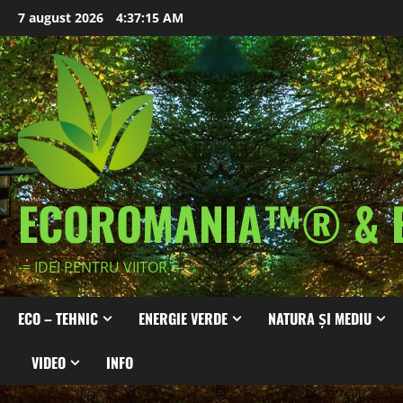
Skip
7 august 2026
4:37:17 AM
to
content
ECOROMANIA™® & 
-= IDEI PENTRU VIITOR =-
ECO – TEHNIC
ENERGIE VERDE
NATURA ȘI MEDIU
VIDEO
INFO