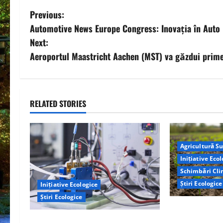
P
Previous:
Automotive News Europe Congress: Inovația în Auto 
o
Next:
s
Aeroportul Maastricht Aachen (MST) va găzdui primele
t
n
RELATED STORIES
a
v
Agricultură S
i
Inițiative Eco
Schimbări Cli
g
Știri Ecologice
Inițiative Ecologice
Știri Ecologice
a
Cercetătorii d
identificat o 