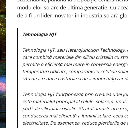
modulelor solare de ultimă generație. Cu ace
de a fi un lider inovator în industria solară glo
Tehnologia HJT
Tehnologia HJT, sau Heterojunction Technology, 
care combină materiale din siliciu cristalin cu str
permite o eficiență mai mare în conversia energiei
temperaturi ridicate, comparativ cu celulele sola
său de a reduce costurile și de a îmbunătăți ran
Tehnologia HJT funcționează prin crearea unei joncț
este materialul principal al celulei solare, și unu
părți ale siliciului cristalin. Stratul amorfe are pr
conducerea mai eficientă a luminii solare, ceea ce
electricitate. De asemenea, reduce pierderile de e