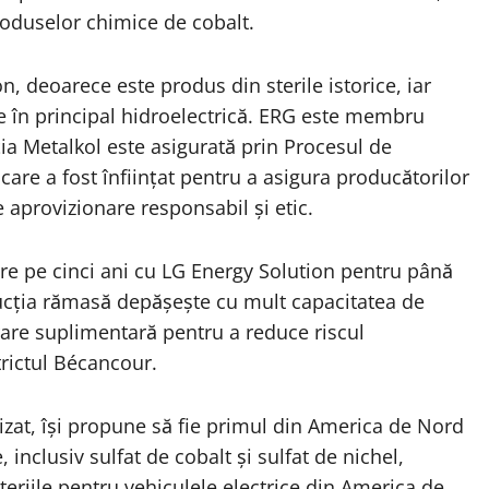
roduselor chimice de cobalt.
 deoarece este produs din sterile istorice, iar
este în principal hidroelectrică. ERG este membru
ația Metalkol este asigurată prin Procesul de
are a fost înființat pentru a asigura producătorilor
 aprovizionare responsabil și etic.
are pe cinci ani cu LG Energy Solution pentru până
ducția rămasă depășește cu mult capacitatea de
rare suplimentară pentru a reduce riscul
strictul Bécancour.
lizat, își propune să fie primul din America de Nord
 inclusiv sulfat de cobalt și sulfat de nichel,
eriile pentru vehiculele electrice din America de