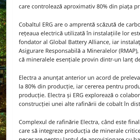
care controlează aproximativ 80% din piața p
Cobaltul ERG are o amprentă scăzută de carbon,
rețeaua electrică utilizată în instalațiile lor 
fondator al Global Battery Alliance, iar instal
Asigurare Responsabilă a Mineralelor (RMAP), c
că mineralele esențiale provin dintr-un lanț de
Electra a anunțat anterior un acord de prelev
la 80% din producție, iar cererea pentru pro
producție. Electra și ERG explorează o colabo
construcției unei alte rafinării de cobalt în di
Complexul de rafinărie Electra, când este fina
care să integreze producția de minerale critice,
necesare pentru lanțul de aprovizionare cu bat