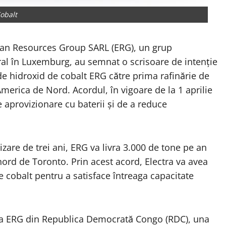
obalt
sian Resources Group SARL (ERG), un grup
tral în Luxemburg,
au semnat
o scrisoare de intenție
de hidroxid de cobalt ERG către prima rafinărie de
 America de Nord. Acordul, în vigoare de la 1 aprilie
e aprovizionare cu baterii și de a reduce
are de trei ani, ERG va livra 3.000 de tone pe an
nord de Toronto. Prin acest acord, Electra va avea
e cobalt pentru a satisface întreaga capacitate
l a ERG din Republica Democrată Congo (RDC), una