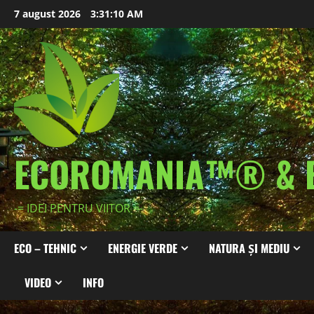
Skip
7 august 2026
3:31:12 AM
to
content
ECOROMANIA™® & 
-= IDEI PENTRU VIITOR =-
ECO – TEHNIC
ENERGIE VERDE
NATURA ȘI MEDIU
VIDEO
INFO