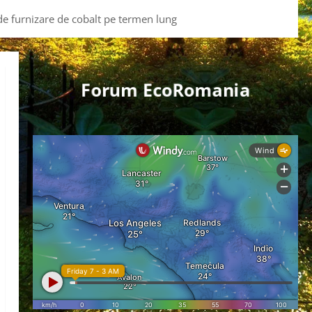
de furnizare de cobalt pe termen lung
Forum EcoRomania