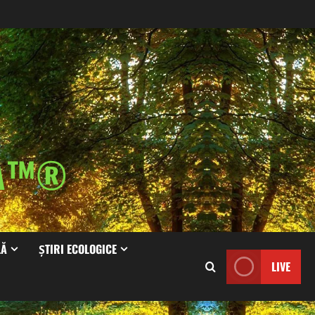
IA™®
LĂ
ȘTIRI ECOLOGICE
LIVE