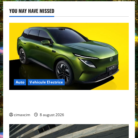
YOU MAY HAVE MISSED
Auto
Vehicule Electrice
Nissan NX7: SUV-ul electrificat accesibil care extinde
gama Nissan în China
cimaxcim
8 august 2026