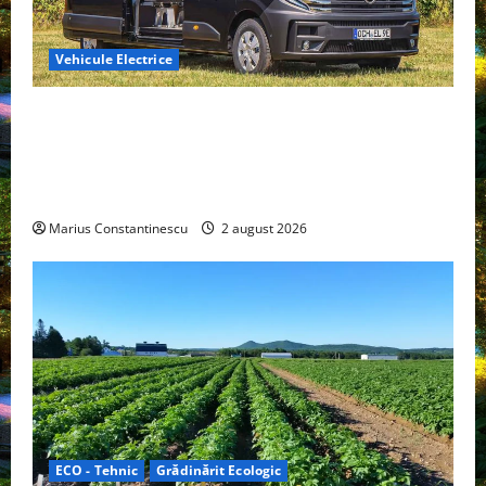
Vehicule Electrice
Interstar‑e Relax: Nissan și Eifelland au creat o
rulotă electrică care folosește bateria de 87 kWh nu
doar pentru tracțiune, ci și pentru încălzire complet
off‑grid
Marius Constantinescu
2 august 2026
ECO - Tehnic
Grădinărit Ecologic