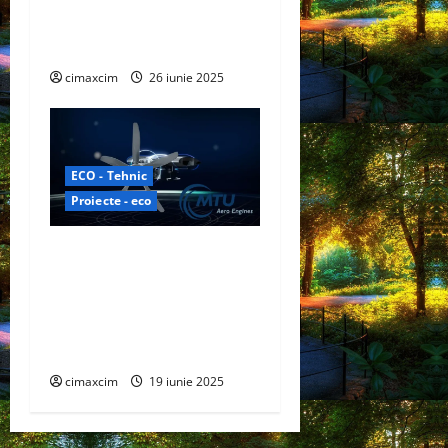
atinge o eficiență record de
40% în celulele solare
cimaxcim
26 iunie 2025
ECO - Tehnic
Proiecte - eco
Airbus și MTU Aero Engines
colaborează pentru a
dezvolta tehnologia pilelor
de combustie cu hidrogen
pentru aviație
cimaxcim
19 iunie 2025