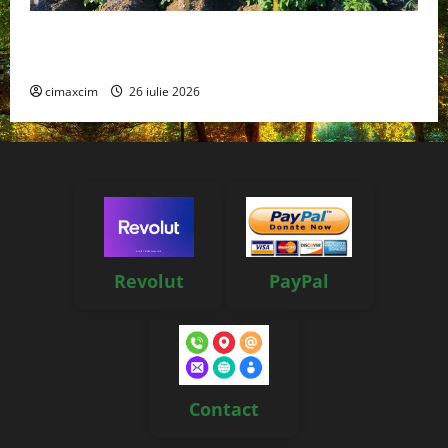
Agricultura Viitorului: Tranziția Ecologică bazată pe
Tehnologie, nu pe Chimicale
cimaxcim
26 iulie 2026
Revolut
PayPal
Contact