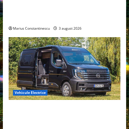
Geely lansează „Thunder”, unul dintre cele mai
compacte și eficiente sisteme de acționare electrică
din lume
Marius Constantinescu
3 august 2026
Vehicule Electrice
Interstar‑e Relax: Nissan și Eifelland au creat o
rulotă electrică care folosește bateria de 87 kWh nu
doar pentru tracțiune, ci și pentru încălzire complet