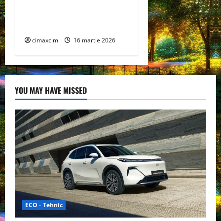
extensie pentru sistemul
său de acoperiș plat
COMPACTFLAT SN2
cimaxcim
16 martie 2026
YOU MAY HAVE MISSED
ECO - Tehnic