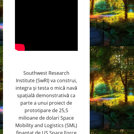
Southwest Research
Institute (SwRI) va construi,
integra și testa o mică navă
spațială demonstrativă ca
parte a unui proiect de
prototipare de 25,5
milioane de dolari Space
Mobility and Logistics (SML)
finanțat de US Space Force