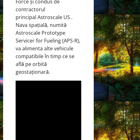
Force și
condus
de
contractorul
principal
Astroscale US
.
Nava spațială, numită
Astroscale Prototype
Servicer for Fueling (APS-R),
va alimenta alte vehicule
compatibile în timp ce se
află pe orbită
geostaționară.