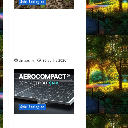
Știri Ecologice
Cercetătorii de la Yale au
identificat o metodă
naturală prin care
agricultura ar putea deveni
un instrument major de
captare a carbonului
cimaxcim
30 aprilie 2026
Știri Ecologice
AEROCOMPACT, a lansat o