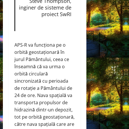
Steve Thompson,
inginer de sisteme de
proiect SwRI
APS-R va funcționa pe o
orbită geostaționară în
jurul Pământului, ceea ce
înseamnă că va urma o
orbită circulară
sincronizată cu perioada
de rotație a Pământului de
24 de ore. Nava spațială va
transporta propulsor de
hidrazină dintr-un depozit,
tot pe orbită geostaționară,
către nava spațială care are