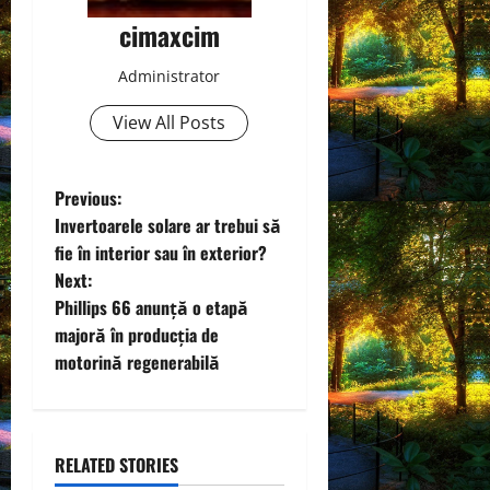
cimaxcim
Administrator
View All Posts
P
Previous:
Invertoarele solare ar trebui să
o
fie în interior sau în exterior?
Next:
s
Phillips 66 anunță o etapă
t
majoră în producția de
motorină regenerabilă
n
a
RELATED STORIES
v