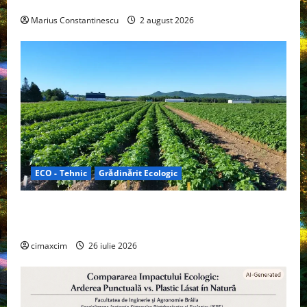
off‑grid
Marius Constantinescu
2 august 2026
ECO - Tehnic
Grădinărit Ecologic
Agricultura Viitorului: Tranziția Ecologică bazată pe
Tehnologie, nu pe Chimicale
cimaxcim
26 iulie 2026