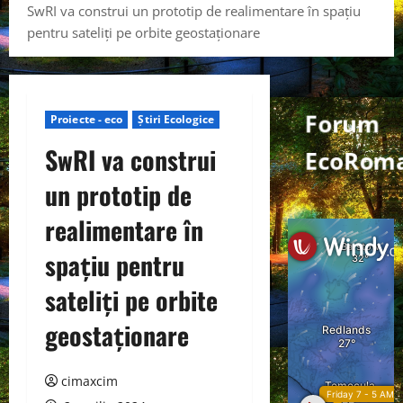
SwRI va construi un prototip de realimentare în spațiu
pentru sateliți pe orbite geostaționare
Forum
Proiecte - eco
Știri Ecologice
SwRI va construi
EcoRoma
un prototip de
realimentare în
spațiu pentru
sateliți pe orbite
geostaționare
cimaxcim