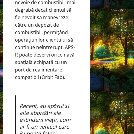
nevoie de combustibil, mai
degrabă decât clientul să
fie nevoit să manevreze
către un depozit de
combustibil, permițând
operațiunilor clientului să
continue neîntrerupt. APS-
R poate deservi orice navă
spațială echipată cu un
port de realimentare
compatibil (Orbit Fab).
Recent, au apărut și
alte abordări ale
extinderii vieții, cum
ar fi un vehicul care
își poate folosi