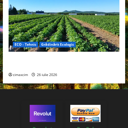
ECO - Tehnic
Grădinărit Ecologic
Agricultura Viitorului: Tranziția Ecologică bazată pe
Tehnologie, nu pe Chimicale
cimaxcim
26 iulie 2026