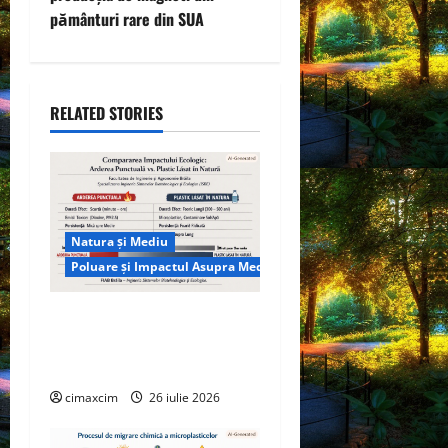
pământuri rare din SUA
a
v
i
RELATED STORIES
g
a
t
Natura și Mediu
Poluare și Impactul Asupra Mediului
i
Managementul deșeurilor în
o
România: probleme reale,
n
soluții și tehnologii noi
cimaxcim
26 iulie 2026