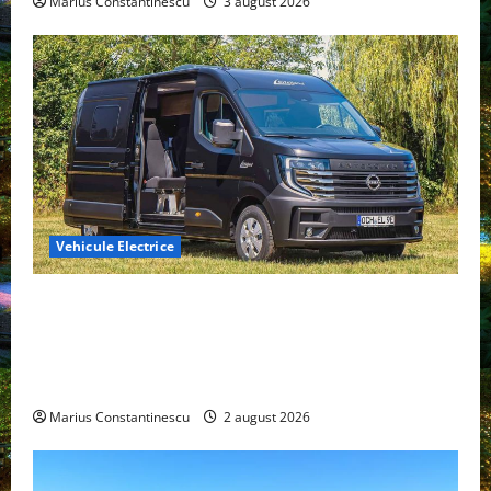
Marius Constantinescu
3 august 2026
Vehicule Electrice
Interstar‑e Relax: Nissan și Eifelland au creat o
rulotă electrică care folosește bateria de 87 kWh nu
doar pentru tracțiune, ci și pentru încălzire complet
off‑grid
Marius Constantinescu
2 august 2026