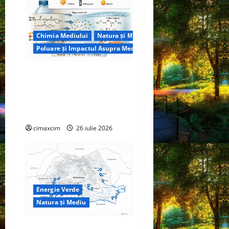
Chimia Mediului
Natura și Mediu
Poluare și Impactul Asupra Mediului
Microplasticele ingerate de
om: cât plastic mâncăm,
cum se dizolvă și ce riscuri
reale există
cimaxcim
26 iulie 2026
Energie Verde
Natura și Mediu
Hidrocentralele –