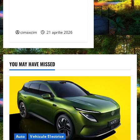
Fundamentul tehnic al
producției verzi în Sistemul
Energetic Național
cimaxcim
21 aprilie 2026
YOU MAY HAVE MISSED
Auto
Vehicule Electrice