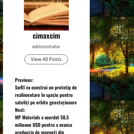
cimaxcim
Administrator
View All Posts
P
Previous:
SwRI va construi un prototip de
o
realimentare în spațiu pentru
sateliți pe orbite geostaționare
s
Next:
t
MP Materials a acordat 58,5
milioane USD pentru a avansa
n
producția de magneti din