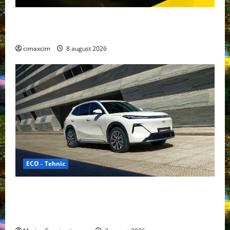
Nissan NX7: SUV-ul electrificat accesibil care extinde
gama Nissan în China
cimaxcim
8 august 2026
ECO - Tehnic
Geely lansează „Thunder”, unul dintre cele mai
compacte și eficiente sisteme de acționare electrică
din lume