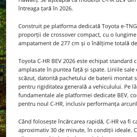
întreaga țară în 2026.
Construit pe platforma dedicată Toyota e-TNGA
proporții de crossover compact, cu o lungime 
ampatament de 277 cm și o înălțime totală d
Toyota C-HR BEV 2026 este echipat standard cu
amplasate în puntea față și spate. Liniile sal
scăzut, datorită pachetului de baterii montat 
pentru rigiditatea generală a vehiculului. Pe lân
fundamentale ale platformei dedicate BEV, co
pentru noul C-HR, inclusiv performanța arcurilo
Când folosește încărcarea rapidă, C-HR va fi c
aproximativ 30 de minute, în condiții ideale. C