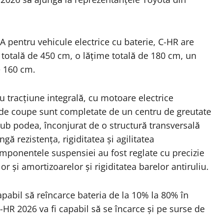
 pentru vehicule electrice cu baterie, C-HR are
totală de 450 cm, o lățime totală de 180 cm, un
e 160 cm.
 tracțiune integrală, cu motoare electrice
e de coupe sunt completate de un centru de greutate
sub podea, înconjurat de o structură transversală
gă rezistența, rigiditatea și agilitatea
mponentele suspensiei au fost reglate cu precizie
r și amortizoarelor și rigiditatea barelor antiruliu.
apabil să reîncarce bateria de la 10% la 80% în
-HR 2026 va fi capabil să se încarce și pe surse de