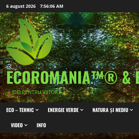
Skip
6 august 2026
7:56:09 AM
to
content
ECOROMANIA™® & 
-= IDEI PENTRU VIITOR =-
ECO – TEHNIC
ENERGIE VERDE
NATURA ȘI MEDIU
VIDEO
INFO