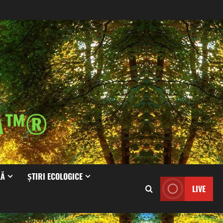
IA™®
LĂ
ȘTIRI ECOLOGICE
LIVE