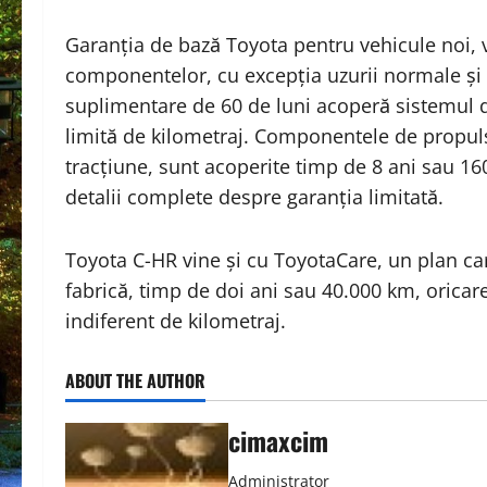
Garanția de bază Toyota pentru vehicule noi, v
componentelor, cu excepția uzurii normale și 
suplimentare de 60 de luni acoperă sistemul d
limită de kilometraj. Componentele de propulsie
tracțiune, sunt acoperite timp de 8 ani sau 16
detalii complete despre garanția limitată.
Toyota C-HR vine și cu ToyotaCare, un plan c
fabrică, timp de doi ani sau 40.000 km, oricare 
indiferent de kilometraj.
ABOUT THE AUTHOR
cimaxcim
Administrator