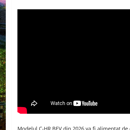
Modelul C-HR BEV din 2026 va fi alimentat de 