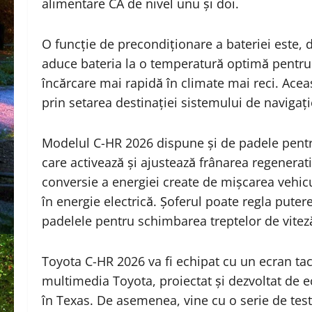
alimentare CA de nivel unu și doi.
O funcție de precondiționare a bateriei este,
aduce bateria la o temperatură optimă pentru
încărcare mai rapidă în climate mai reci. Ace
prin setarea destinației sistemului de navigați
Modelul C-HR 2026 dispune și de padele pentr
care activează și ajustează frânarea regenerat
conversie a energiei create de mișcarea vehic
în energie electrică. Șoferul poate regla puter
padelele pentru schimbarea treptelor de vitez
Toyota C-HR 2026 va fi echipat cu un ecran tac
multimedia Toyota, proiectat și dezvoltat de 
în Texas. De asemenea, vine cu o serie de tes