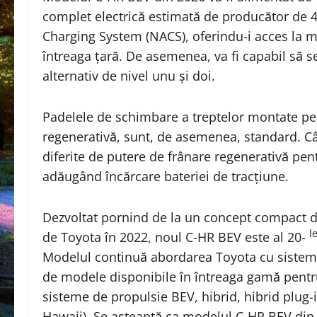
complet electrică estimată de producător de 
Charging System (NACS), oferindu-i acces la mi
întreaga țară. De asemenea, va fi capabil să s
alternativ de nivel unu și doi.
Padelele de schimbare a treptelor montate pe 
regenerativă, sunt, de asemenea, standard. Cân
diferite de putere de frânare regenerativă pent
adăugând încărcare bateriei de tracțiune.
Dezvoltat pornind de la un concept compact de
l
de Toyota în 2022, noul C-HR BEV este al 20-
Modelul continuă abordarea Toyota cu sisteme 
de modele disponibile în întreaga gamă pentru a 
sisteme de propulsie BEV, hibrid, hibrid plug-i
Hawaii). Se așteaptă ca modelul C-HR BEV din 