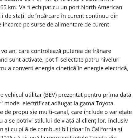
465 km. Va fi echipat cu un port North American
i de stații de încărcare în curent continuu din
e încarce pe surse de alimentare de curent
volan, care controlează puterea de frânare
d sunt activate, pot fi selectate patru niveluri
ru a converti energia cinetică în energie electrică,
 vehicul utilitar (BEV) prezentat pentru prima dată
ea
model electrificat adăugat la gama Toyota.
de propulsie multi-canal, care include o varietate
se potrivi stilului de viață al clienților, inclusiv
n și cu pilă de combustibil (doar în California și
2026 să ajungă la reprezentanțele Toyota din