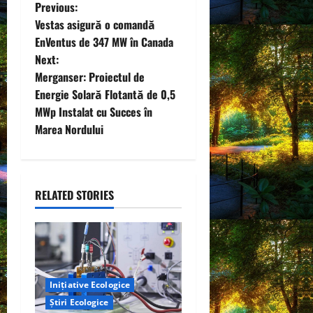
P
Previous:
Vestas asigură o comandă
o
EnVentus de 347 MW în Canada
Next:
s
Merganser: Proiectul de
t
Energie Solară Flotantă de 0,5
MWp Instalat cu Succes în
n
Marea Nordului
a
v
RELATED STORIES
i
g
a
Inițiative Ecologice
t
Știri Ecologice