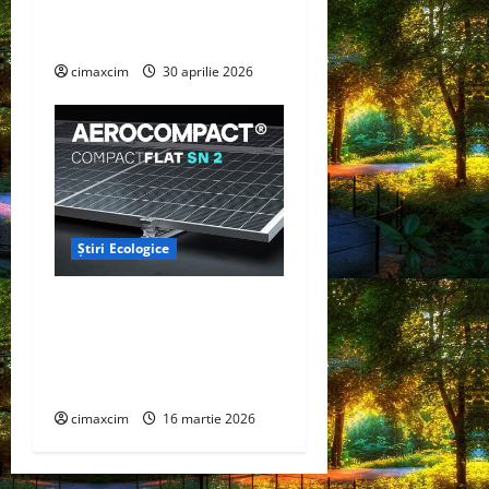
un instrument major de
captare a carbonului
cimaxcim
30 aprilie 2026
Știri Ecologice
AEROCOMPACT, a lansat o
extensie pentru sistemul
său de acoperiș plat
COMPACTFLAT SN2
cimaxcim
16 martie 2026