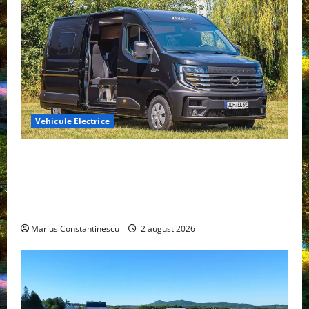
Vehicule Electrice
Interstar‑e Relax: Nissan și Eifelland au creat o
rulotă electrică care folosește bateria de 87 kWh nu
doar pentru tracțiune, ci și pentru încălzire complet
off‑grid
Marius Constantinescu
2 august 2026