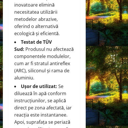
inovatoare elimină
necesitatea utilizării
metodelor abrazive,
oferind o alternativă
ecologică și eficientă.
Testat de TÜV
Sud:
Produsul nu afectează
componentele modulelor,
cum ar fi stratul antireflex
(ARC), siliconul și rama de
aluminiu.
Ușor de utilizat:
Se
diluează în apă conform
instrucțiunilor, se aplică
direct pe zona afectată, iar
reacția este instantanee.
Apoi, suprafața se periază