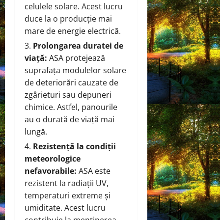
celulele solare. Acest lucru
duce la o producție mai
mare de energie electrică.
Prolongarea duratei de
viață:
ASA protejează
suprafața modulelor solare
de deteriorări cauzate de
zgârieturi sau depuneri
chimice. Astfel, panourile
au o durată de viață mai
lungă.
Rezistență la condiții
meteorologice
nefavorabile:
ASA este
rezistent la radiații UV,
temperaturi extreme și
umiditate. Acest lucru
contribuie la menținerea