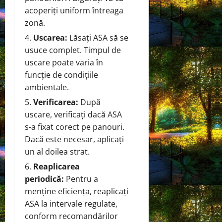
acoperiți uniform întreaga
zonă.
Uscarea:
Lăsați ASA să se
usuce complet. Timpul de
uscare poate varia în
funcție de condițiile
ambientale.
Verificarea:
După
uscare, verificați dacă ASA
s-a fixat corect pe panouri.
Dacă este necesar, aplicați
un al doilea strat.
Reaplicarea
periodică:
Pentru a
menține eficiența, reaplicați
ASA la intervale regulate,
conform recomandărilor