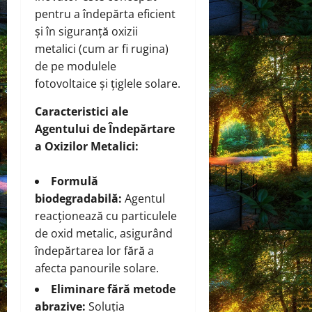
pentru a îndepărta eficient
și în siguranță oxizii
metalici (cum ar fi rugina)
de pe modulele
fotovoltaice și țiglele solare.
Caracteristici ale
Agentului de Îndepărtare
a Oxizilor Metalici:
Formulă
biodegradabilă:
Agentul
reacționează cu particulele
de oxid metalic, asigurând
îndepărtarea lor fără a
afecta panourile solare.
Eliminare fără metode
abrazive:
Soluția