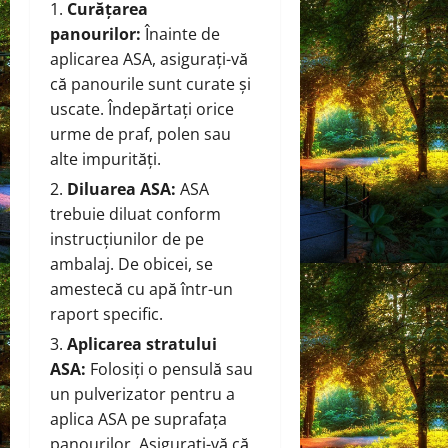
Curățarea
panourilor:
Înainte de
aplicarea ASA, asigurați-vă
că panourile sunt curate și
uscate. Îndepărtați orice
urme de praf, polen sau
alte impurități.
Diluarea ASA:
ASA
trebuie diluat conform
instrucțiunilor de pe
ambalaj. De obicei, se
amestecă cu apă într-un
raport specific.
Aplicarea stratului
ASA:
Folosiți o pensulă sau
un pulverizator pentru a
aplica ASA pe suprafața
panourilor. Asigurați-vă că