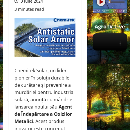
3 iulie 2024
3 minutes read
AgroTV Live
Chemitek Solar, un lider
pionier în soluții durabile
de curățare și prevenire a
murdăriei pentru industria
solară, anunță cu mândrie
lansarea noului său
Agent
de Îndepărtare a Oxizilor
Metalici
. Acest produs
inovator este conceput