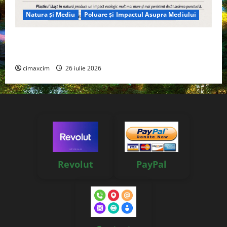
Natura și Mediu
Poluare și Impactul Asupra Mediului
Managementul deșeurilor în România: probleme
reale, soluții și tehnologii noi
cimaxcim
26 iulie 2026
Revolut
PayPal