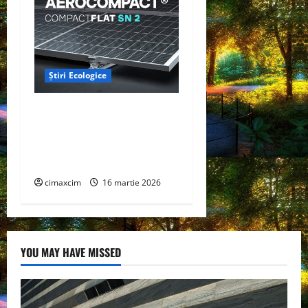
Știri Ecologice
AEROCOMPACT, a lansat o
extensie pentru sistemul
său de acoperiș plat
COMPACTFLAT SN2
cimaxcim
16 martie 2026
YOU MAY HAVE MISSED