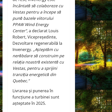
încântată să colaboreze cu
Vestas pentru a începe să
pună bazele viitorului
PPAW Wind Energy
Center”,
a declarat Louis
Robert, Vicepreședinte,
Dezvoltare regenerabilă la
Invenergy.
„Așteptăm cu
nerăbdare să construim pe
relația noastră existentă cu
Vestas, pentru a sprijini
tranziția energetică din
Quebec.”
Livrarea și punerea în
funcțiune a turbinei sunt
așteptate în 2025.