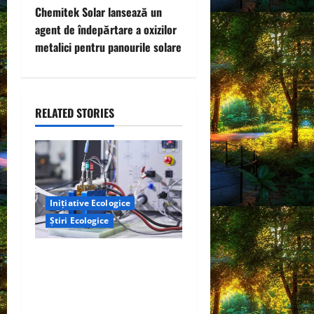
s
Chemitek Solar lansează un
t
agent de îndepărtare a oxizilor
metalici pentru panourile solare
n
a
RELATED STORIES
v
i
g
a
Inițiative Ecologice
Știri Ecologice
t
Un nou design al celulelor
i
de combustibil pe bază de
hidrogen ar putea debloca
o
tehnologii cheie de energie