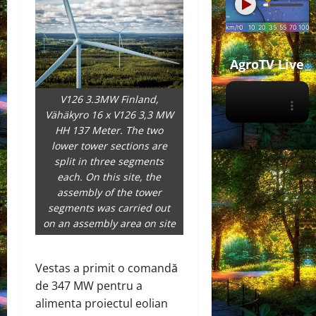
AgroTV Live
V126 3.3MW Finland,
Vähäkyro 16 x V126 3,3 MW
HH 137 Meter. The two
lower tower sections are
split in three segments
each. On this site, the
assembly of the tower
segments was carried out
on an assembly area on site
Vestas a primit o comandă
de 347 MW pentru a
alimenta proiectul eolian