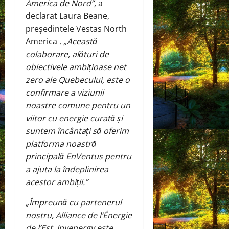
America de Nord”,
a
declarat Laura Beane,
președintele Vestas North
America
. „Această
colaborare, alături de
obiectivele ambițioase net
zero ale Quebecului, este o
confirmare a viziunii
noastre comune pentru un
viitor cu energie curată și
suntem încântați să oferim
platforma noastră
principală EnVentus pentru
a ajuta la îndeplinirea
acestor ambiții.”
„Împreună cu partenerul
nostru, Alliance de l’Énergie
de l’Est, Invenergy este