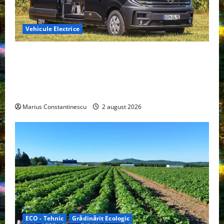
Vehicule Electrice
Interstar‑e Relax: Nissan și Eifelland au creat o
rulotă electrică care folosește bateria de 87 kWh nu
doar pentru tracțiune, ci și pentru încălzire complet
off‑grid
Marius Constantinescu
2 august 2026
ECO - Tehnic
Grădinărit Ecologic