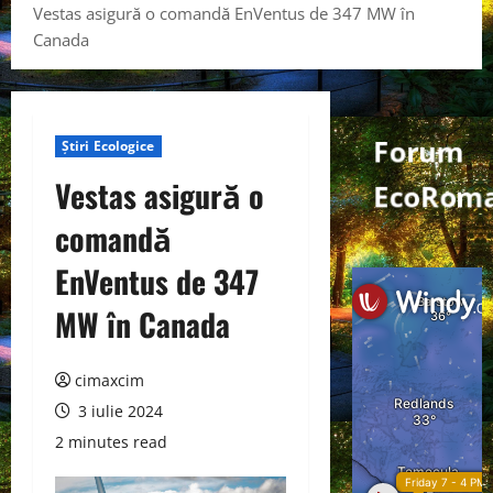
Vestas asigură o comandă EnVentus de 347 MW în
Canada
Forum
Știri Ecologice
Vestas asigură o
EcoRoma
comandă
EnVentus de 347
MW în Canada
cimaxcim
3 iulie 2024
2 minutes read