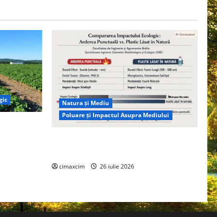
gic
Natura și Mediu
Poluare și Impactul Asupra Mediului
ția
ie, nu pe
Managementul deșeurilor în România:
probleme reale, soluții și tehnologii noi
cimaxcim
26 iulie 2026