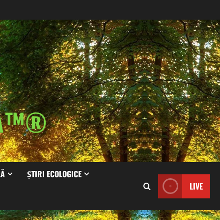
IA™®
LĂ
ȘTIRI ECOLOGICE
LIVE