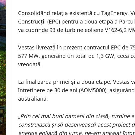
Consolidând relația existentă cu TagEnergy, Ves
Construcții (EPC) pentru a doua etapă a Parcul
va cuprinde 93 de turbine eoliene V162-6,2 M
Vestas livrează în prezent contractul EPC de 
577 MW, generând un total de 1,3 GW, ceea ce 
vreodată.
La finalizarea primei și a doua etape, Vestas 
întreținere pe 30 de ani (AOM5000), asigurând
australiană.
„Prin cei mai buni oameni din clasă, turbine eo
construiască și să deservească acest proiect de
energie eoliană din lume, ne-am angajat întotd