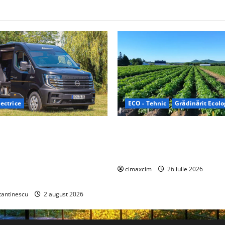
ectrice
ECO - Tehnic
Grădinărit Ecolo
Relax: Nissan și Eifelland au
Agricultura Viitorului: Tranzi
otă electrică care folosește
Ecologică bazată pe Tehnolog
87 kWh nu doar pentru
Chimicale
i și pentru încălzire complet
cimaxcim
26 iulie 2026
tantinescu
2 august 2026