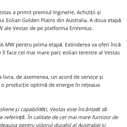
tas a primit premiul Inginerie, Achiziții și
ui Eolian Golden Plains din Australia. A doua etapă
W ale Vestas de pe platforma EnVentus.
756 MW pentru prima etapă. Extinderea va oferi încă
îl face cel mai mare parc eolian terestre al Vestas
va livra, de asemenea, un acord de service și
 o producție optimă de energie în rețeaua
liene și capabilități, Vestas este încântată să
 referință. În calitate de cel mai mare furnizor de
eauna pentru viitorul durabil al Australiei și