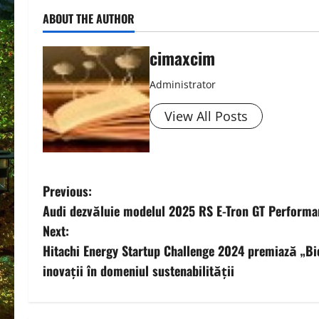
ABOUT THE AUTHOR
cimaxcim
Administrator
View All Posts
P
Previous:
Audi dezvăluie modelul 2025 RS E-Tron GT Performa
o
Next:
s
Hitachi Energy Startup Challenge 2024 premiază „Bio
inovații în domeniul sustenabilității
t
n