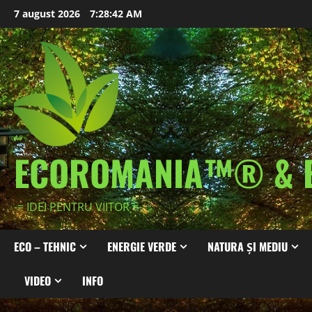
Skip
7 august 2026
7:28:44 AM
to
content
ECOROMANIA™® & 
-= IDEI PENTRU VIITOR =-
ECO – TEHNIC
ENERGIE VERDE
NATURA ȘI MEDIU
VIDEO
INFO