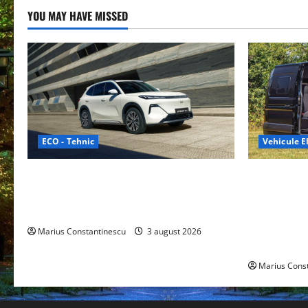
YOU MAY HAVE MISSED
ECO - Tehnic
Vehicule El
Geely lansează „Thunder”, unul dintre
Interstar‑e 
cele mai compacte și eficiente sisteme
creat o rul
de acționare electrică din lume
bateria de 
tracțiune, c
Marius Constantinescu
3 august 2026
off‑grid
Marius Cons