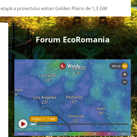
etapă a proiectului eolian Golden Plains de 1,3 GW
Forum EcoRomania