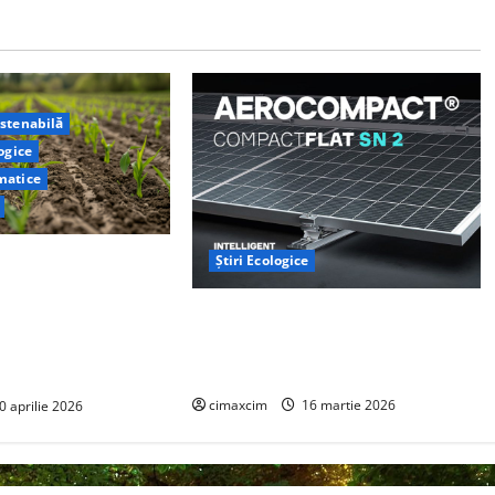
ustenabilă
logice
matice
e la Yale au
Știri Ecologice
metodă naturală prin
AEROCOMPACT, a lansat o extensie
ra ar putea deveni un
pentru sistemul său de acoperiș
jor de captare a
plat COMPACTFLAT SN2
cimaxcim
16 martie 2026
0 aprilie 2026