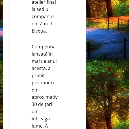
atelier final
la sediul
companiei
din Zurich,
Elveția.
Competiția,
lansată în
martie anul
acesta, a
primit
propuneri
din
aproximativ
30 de țări
din
întreaga
lume. A