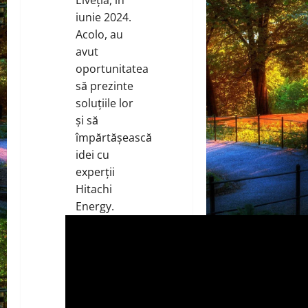
Elveția, în
iunie 2024.
Acolo, au
avut
oportunitatea
să prezinte
soluțiile lor
și să
împărtășească
idei cu
experții
Hitachi
Energy.