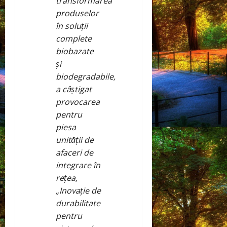
transformarea
produselor
în soluții
complete
biobazate
și
biodegradabile,
a câștigat
provocarea
pentru
piesa
unității de
afaceri de
integrare în
rețea,
„Inovație de
durabilitate
pentru