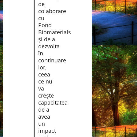
de
colaborare
cu
Pond
Biomaterials
și de a
dezvolta
în
continuare
lor,
ceea
ce nu
va
crește
capacitatea
de a
avea
un
impact