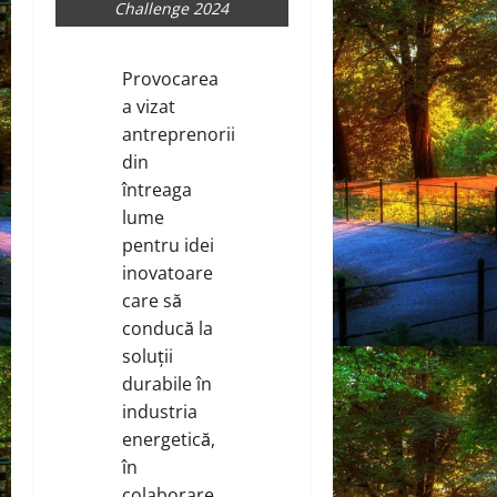
Challenge 2024
Provocarea
a vizat
antreprenorii
din
întreaga
lume
pentru idei
inovatoare
care să
conducă la
soluții
durabile în
industria
energetică,
în
colaborare