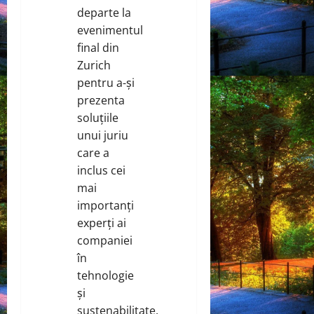
departe la
evenimentul
final din
Zurich
pentru a-și
prezenta
soluțiile
unui juriu
care a
inclus cei
mai
importanți
experți ai
companiei
în
tehnologie
și
sustenabilitate.