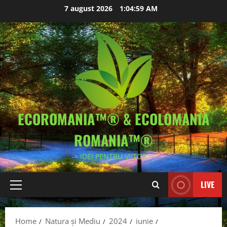
Skip
7 august 2026
1:05:01 AM
to
content
ECOROMANIA™® & ECOLOMANIA
ROMANIA™®
-= IDEI PENTRU VIITOR =-
LIVE
Primary
Menu
Home
Natura și Mediu
2024
iunie