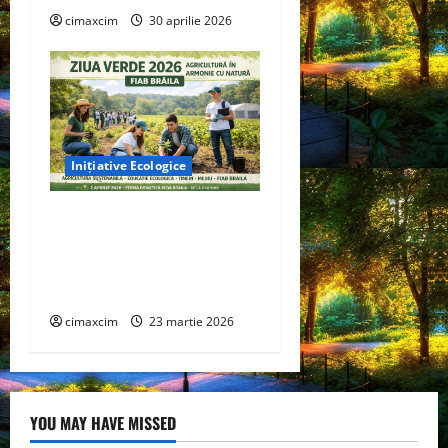
cimaxcim
30 aprilie 2026
Inițiative Ecologice
Ziua Verde 2026” –
Inițiativa FIAB Brăila
pentru o agricultură
sustenabilă
cimaxcim
23 martie 2026
YOU MAY HAVE MISSED