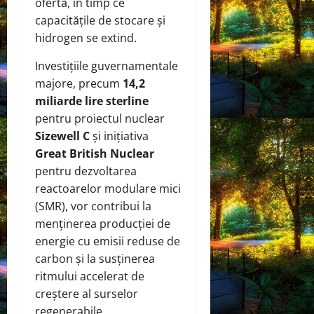
ofertă, în timp ce
capacitățile de stocare și
hidrogen se extind.
Investițiile guvernamentale
majore, precum
14,2
miliarde lire sterline
pentru proiectul nuclear
Sizewell C
și inițiativa
Great British Nuclear
pentru dezvoltarea
reactoarelor modulare mici
(SMR), vor contribui la
menținerea producției de
energie cu emisii reduse de
carbon și la susținerea
ritmului accelerat de
creștere al surselor
regenerabile.