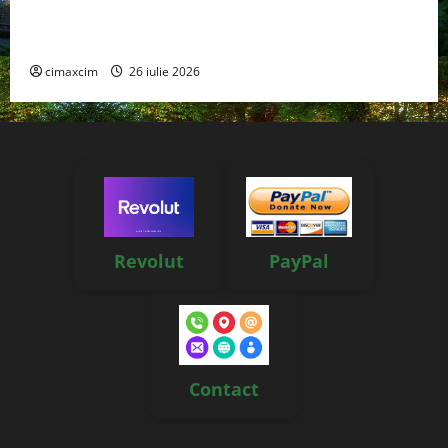
Managementul deșeurilor în România: probleme
reale, soluții și tehnologii noi
cimaxcim
26 iulie 2026
Revolut
PayPal
Contact