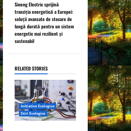
t
Sineng Electric sprijină
tranziția energetică a Europei:
n
soluții avansate de stocare de
lungă durată pentru un sistem
a
energetic mai rezilient și
v
sustenabil
i
g
RELATED STORIES
a
t
i
Inițiative Ecologice
Știri Ecologice
o
n
Un nou design al celulelor