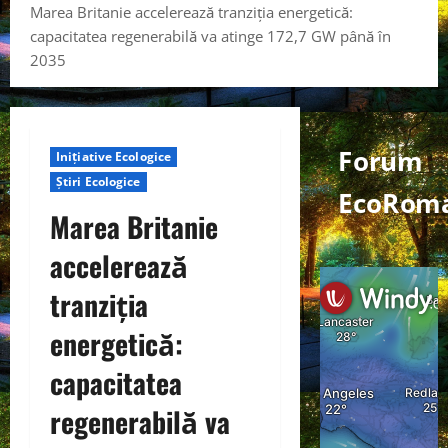
Marea Britanie accelerează tranziția energetică:
capacitatea regenerabilă va atinge 172,7 GW până în
2035
Forum
Inițiative Ecologice
Știri Ecologice
EcoRoma
Marea Britanie
accelerează
tranziția
energetică:
capacitatea
regenerabilă va