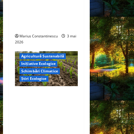
de combustibil pe bază de
hidrogen ar putea debloca
tehnologii cheie de energie
curată
Marius Constantinescu
3 mai
2026
Agricultură Sustenabilă
Inițiative Ecologice
Schimbări Climatice
Știri Ecologice
Cercetătorii de la Yale au
identificat o metodă
naturală prin care
agricultura ar putea deveni
un instrument major de
captare a carbonului