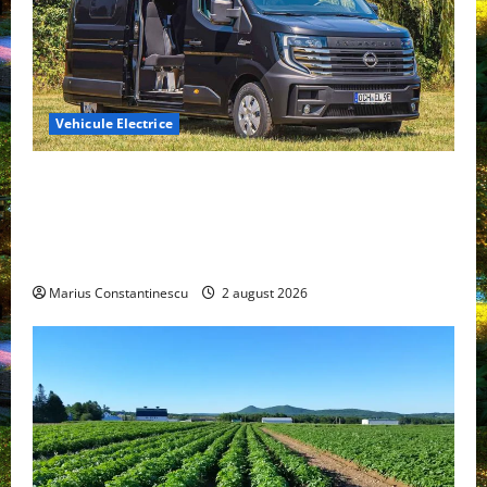
Vehicule Electrice
Interstar‑e Relax: Nissan și Eifelland au creat o
rulotă electrică care folosește bateria de 87 kWh nu
doar pentru tracțiune, ci și pentru încălzire complet
off‑grid
Marius Constantinescu
2 august 2026