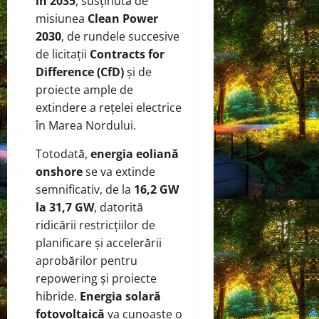
în 2035
, susținută de
misiunea
Clean Power
2030
, de rundele succesive
de licitații
Contracts for
Difference (CfD)
și de
proiecte ample de
extindere a rețelei electrice
în Marea Nordului.
Totodată,
energia eoliană
onshore
se va extinde
semnificativ, de la
16,2 GW
la 31,7 GW
, datorită
ridicării restricțiilor de
planificare și accelerării
aprobărilor pentru
repowering și proiecte
hibride.
Energia solară
fotovoltaică
va cunoaște o