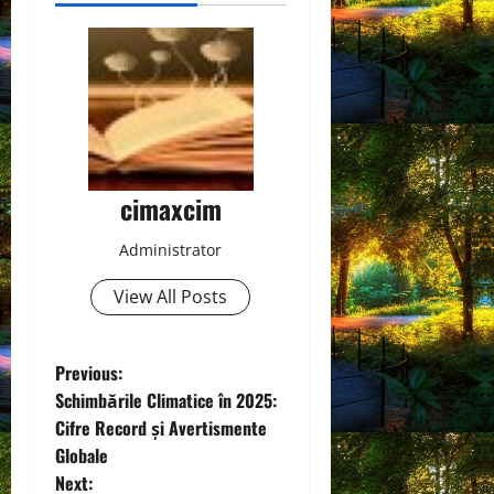
cimaxcim
Administrator
View All Posts
P
Previous:
Schimbările Climatice în 2025:
o
Cifre Record și Avertismente
Globale
s
Next: