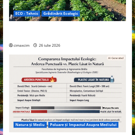
ECO - Tehnic
Grădinărit Ecologic
Agricultura Viitorului: Tranziția Ecologică bazată pe
Tehnologie, nu pe Chimicale
cimaxcim
26 iulie 2026
Natura și Mediu
Poluare și Impactul Asupra Mediului