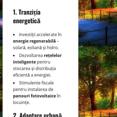
1. Tranziția
energetică
Investiții accelerate în
energie regenerabilă
–
solară, eoliană și hidro.
Dezvoltarea
rețelelor
inteligente
pentru
stocarea și distribuția
eficientă a energiei.
Stimulente fiscale
pentru instalarea de
panouri fotovoltaice
în
locuințe.
2. Adaptare urbană