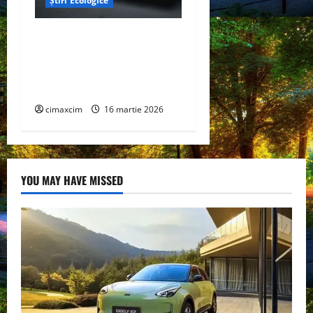
Știri Ecologice
AEROCOMPACT, a lansat o
extensie pentru sistemul
său de acoperiș plat
COMPACTFLAT SN2
cimaxcim
16 martie 2026
YOU MAY HAVE MISSED