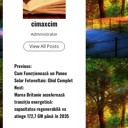
cimaxcim
Administrator
View All Posts
P
Previous:
Cum Funcționează un Panou
o
Solar Fotovoltaic: Ghid Complet
Next:
s
Marea Britanie accelerează
t
tranziția energetică:
capacitatea regenerabilă va
n
atinge 172,7 GW până în 2035