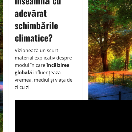
înseamnă cu
adevărat
schimbările
climatice?
Vizionează un scurt
material explicativ despre
modul în care
încălzirea
globală
influențează
vremea, mediul și viața de
zi cu zi: