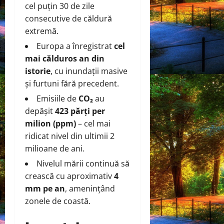
cel puțin 30 de zile
consecutive de căldură
extremă.
Europa a înregistrat
cel
mai călduros an din
istorie
, cu inundații masive
și furtuni fără precedent.
Emisiile de
CO₂
au
depășit
423 părți per
milion (ppm)
– cel mai
ridicat nivel din ultimii 2
milioane de ani.
Nivelul mării continuă să
crească cu aproximativ
4
mm pe an
, amenințând
zonele de coastă.