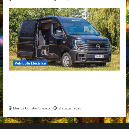
Vehicule Electrice
Interstar‑e Relax: Nissan și Eifelland au creat o
rulotă electrică care folosește bateria de 87 kWh nu
doar pentru tracțiune, ci și pentru încălzire complet
off‑grid
Marius Constantinescu
2 august 2026