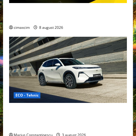
Nissan NX7: SUV-ul electrificat accesibil care extinde
gama Nissan în China
cimaxcim
8 august 2026
ECO - Tehnic
Geely lansează „Thunder”, unul dintre cele mai
compacte și eficiente sisteme de acționare electrică
din lume
Marius Constantinescu
3 august 2026