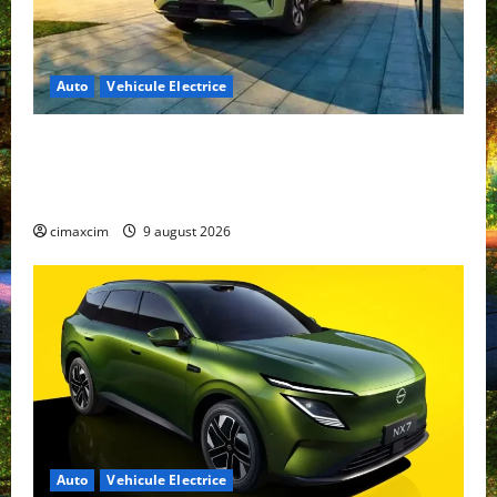
Auto
Vehicule Electrice
Geely E2 – cea mai ieftină mașină electrică din
China cu autonomie reală de 300 km. Analiză
completă 2026
cimaxcim
9 august 2026
Auto
Vehicule Electrice