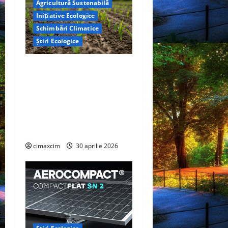
Agricultură Sustenabilă
Inițiative Ecologice
Schimbări Climatice
Știri Ecologice
Cercetătorii de la Yale au
identificat o metodă
naturală prin care
agricultura ar putea deveni
un instrument major de
captare a carbonului
cimaxcim
30 aprilie 2026