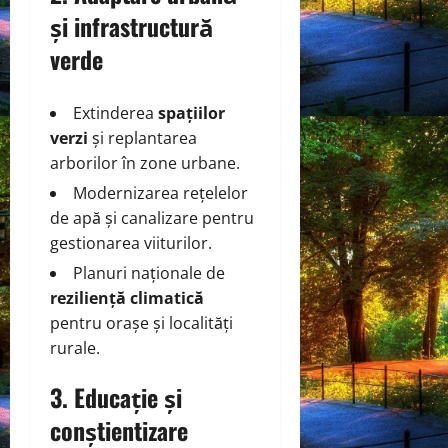
și infrastructură
verde
Extinderea
spațiilor
verzi
și replantarea
arborilor în zone urbane.
Modernizarea rețelelor
de apă și canalizare pentru
gestionarea viiturilor.
Planuri naționale de
reziliență climatică
pentru orașe și localități
rurale.
3. Educație și
conștientizare