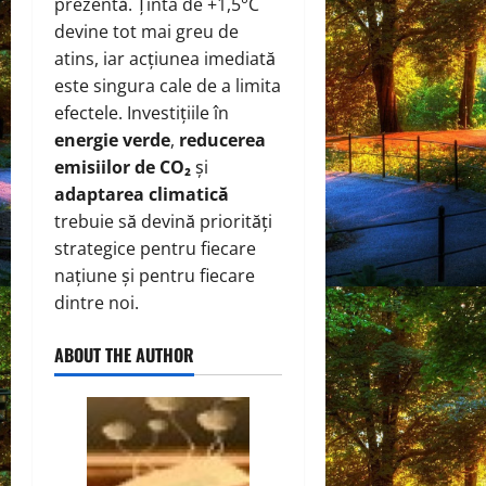
prezentă. Ținta de +1,5°C
devine tot mai greu de
atins, iar acțiunea imediată
este singura cale de a limita
efectele. Investițiile în
energie verde
,
reducerea
emisiilor de CO₂
și
adaptarea climatică
trebuie să devină priorități
strategice pentru fiecare
națiune și pentru fiecare
dintre noi.
ABOUT THE AUTHOR