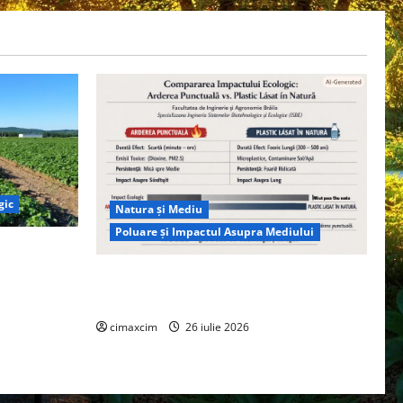
gic
Natura și Mediu
Poluare și Impactul Asupra Mediului
ția
ie, nu pe
Managementul deșeurilor în România:
probleme reale, soluții și tehnologii noi
cimaxcim
26 iulie 2026