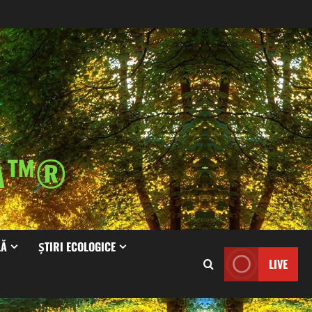
IA™®
LĂ
ȘTIRI ECOLOGICE
LIVE