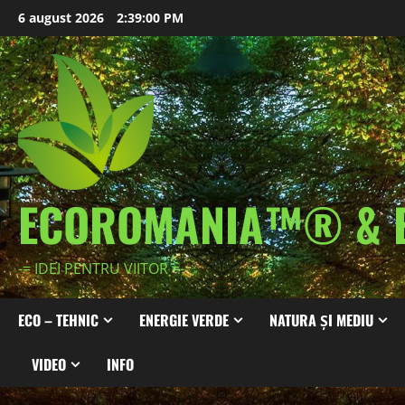
Skip
6 august 2026
2:39:01 PM
to
content
ECOROMANIA™® & 
-= IDEI PENTRU VIITOR =-
ECO – TEHNIC
ENERGIE VERDE
NATURA ȘI MEDIU
VIDEO
INFO