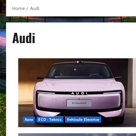
Home
Audi
Audi
Auto
ECO - Tehnic
Vehicule Electrice