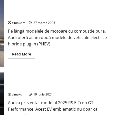
Audi
de
Audi oferă două noi modele A5 PHEV în două niveluri de
33.000
de
putere pentru seria A5
dolari
nu
cimaxcim
27 martie 2025
se
rezumă
Pe lângă modelele de motoare cu combustie pură,
la
manopera
Audi oferă acum două modele de vehicule electrice
ieftină
hibride plug-in (PHEV)...
Read
Read More
more
about
Audi
oferă
două
noi
modele
A5
PHEV
Audi dezvăluie modelul 2025 RS E-Tron GT Performance
în
două
cimaxcim
19 iunie 2024
niveluri
de
Audi a prezentat modelul 2025 RS E-Tron GT
putere
pentru
Performance. Acest EV emblematic nu doar că
seria
A5