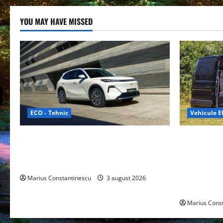
YOU MAY HAVE MISSED
ECO - Tehnic
Vehicule El
Geely lansează „Thunder”, unul dintre
Interstar‑e 
cele mai compacte și eficiente sisteme
creat o rul
de acționare electrică din lume
bateria de 
tracțiune, c
Marius Constantinescu
3 august 2026
off‑grid
Marius Cons