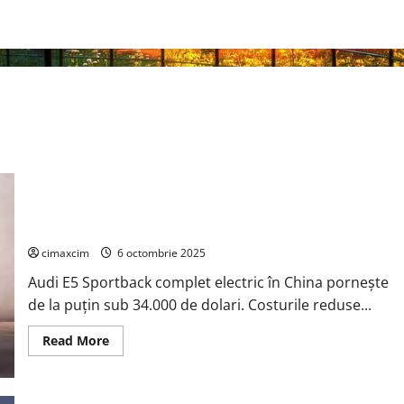
Mașina electrică chinezească Audi de 33.000 de dolari nu se
rezumă la manopera ieftină
cimaxcim
6 octombrie 2025
Audi E5 Sportback complet electric în China pornește
de la puțin sub 34.000 de dolari. Costurile reduse...
Read
Read More
more
about
Mașina
electrică
chinezească