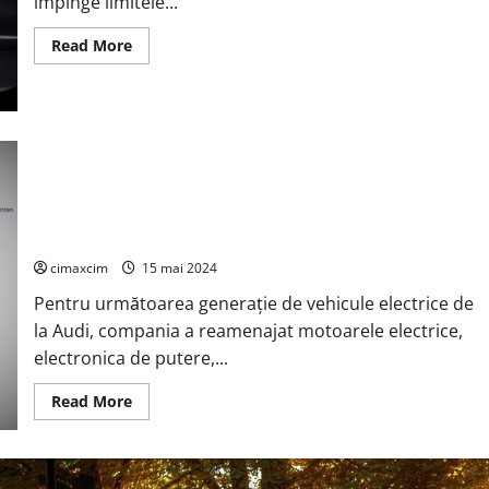
împinge limitele...
Read
Read More
more
about
Audi
dezvăluie
modelul
2025
RS
Premium Platform Electric (PPE) de la Audi, dezvoltat în
E-
Tron
comun cu Porsche, este o componentă cheie pentru
GT
Performance
extinderea portofoliului global de modele Audi integral
electrice.
cimaxcim
15 mai 2024
Pentru următoarea generație de vehicule electrice de
la Audi, compania a reamenajat motoarele electrice,
electronica de putere,...
Read
Read More
more
about
Premium
Platform
Electric