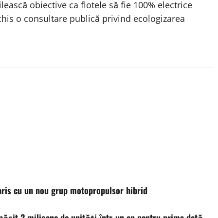
ilească obiective ca flotele să fie 100% electrice
chis o consultare publică privind ecologizarea
Yaris cu un nou grup motopropulsor hibrid
epășit 2 milioane de unități într-un an pentru prima dată