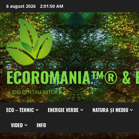
Skip
6 august 2026
2:01:51 AM
to
content
ECOROMANIA™® & 
-= IDEI PENTRU VIITOR =-
ECO – TEHNIC
ENERGIE VERDE
NATURA ȘI MEDIU
VIDEO
INFO