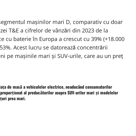
n segmentul mașinilor mari D, comparativ cu doar
ei T&E a cifrelor de vânzări din 2023 de la
ce cu baterie în Europa a crescut cu 39% (+18.000
 53%. Acest lucru se datorează concentrării
ni pe mașinile mari și SUV-urile, care au un preț
ața de masă a vehiculelor electrice, neaducând consumatorilor
sproporționat al producătorilor asupra SUV-urilor mari și modelelor
uri prea mari.