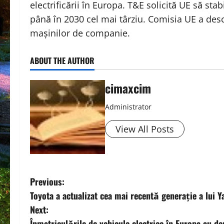
electrificării în Europa. T&E solicită UE să stab
până în 2030 cel mai târziu. Comisia UE a des
mașinilor de companie.
ABOUT THE AUTHOR
cimaxcim
Administrator
View All Posts
P
Previous:
Toyota a actualizat cea mai recentă generație a lui 
o
Next:
Înmatriculările de vehicule electrice în Europa au d