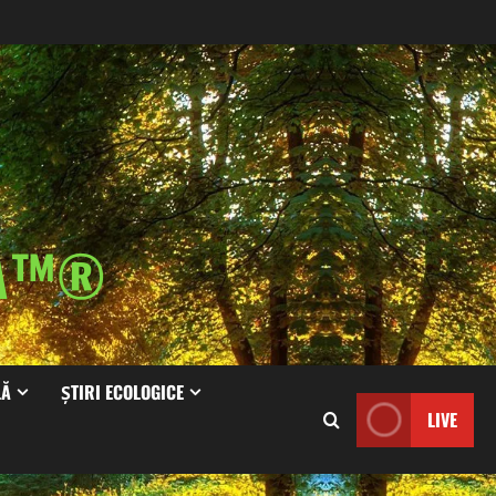
IA™®
LĂ
ȘTIRI ECOLOGICE
LIVE