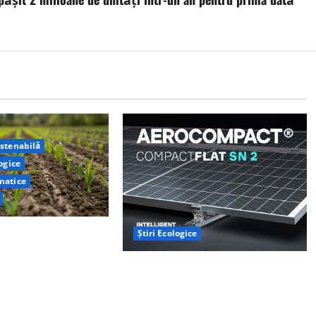
ustenabilă
logice
matice
e la Yale au
Știri Ecologice
metodă naturală prin
AEROCOMPACT, a lansat o extensie
ra ar putea deveni un
pentru sistemul său de acoperiș
jor de captare a
plat COMPACTFLAT SN2